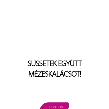
SÜSSETEK EGYÜTT
MÉZESKALÁCSOT!
ELOLVASOM