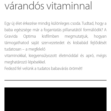
várandós vitaminnal
Egy új élet érkezése mindig különleges csoda. Tudtad, hogy a
baba egészsége már a fogantatás pillanatától formálódik? A
Gravida Optima kisfilmben megmutatjuk, hogyan
támogathatod saját szervezetedet és kisbabád fejlődését
tudatosan – a megfelelő
vitaminokkal, kiegyensúlyozott életmóddal és apró, mégis
meghatározó lépésekkel.
Fedezd fel velünk a tudatos babavárás örömét!