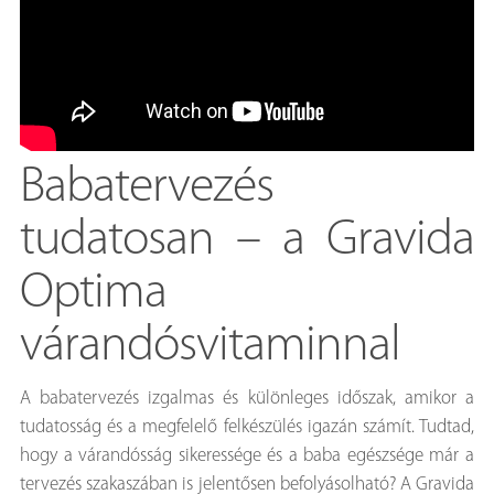
Babatervezés
tudatosan – a Gravida
Optima
várandósvitaminnal
A babatervezés izgalmas és különleges időszak, amikor a
tudatosság és a megfelelő felkészülés igazán számít. Tudtad,
hogy a várandósság sikeressége és a baba egészsége már a
tervezés szakaszában is jelentősen befolyásolható? A Gravida