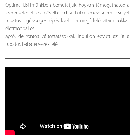
Optima kisfilmünkben bemutatjuk, hogyan támogathatod a
szervezetedet és növelheted a baba érkezésének esélyét
tudatos, egészséges lépésekkel – a megfelelő vitaminokkal,
életmóddal és
apró, de fontos változtatásokkal. Induljon együtt az út a
tudatos babatervezés felé!