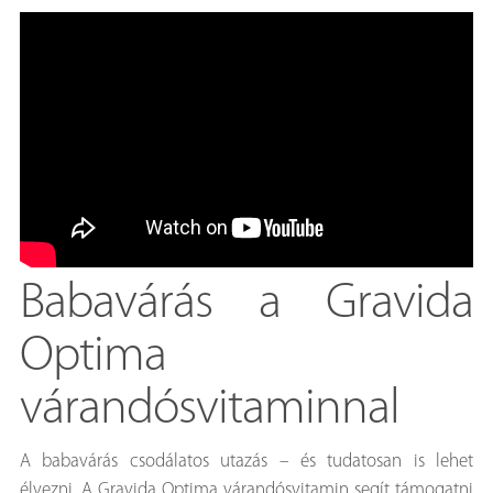
Babavárás a Gravida
Optima
várandósvitaminnal
A babavárás csodálatos utazás – és tudatosan is lehet
élvezni. A Gravida Optima várandósvitamin segít támogatni