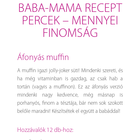
BABA-MAMA RECEPT
PERCEK – MENNYEI
FINOMSÁG
áfonyás muffin
A muffin igazi jolly-joker süti! Mindenki szereti, és
ha még vitaminban is gazdag, az csak hab a
tortán (vagyis a muffinon). Ez az áfonyás verzió
mindenki nagy kedvence, még másnap is
porhanyós, finom a tésztája, bár nem sok szokott
belőle maradni! Készítsétek el együtt a babáddal!
Hozzávalók 12 db-hoz: