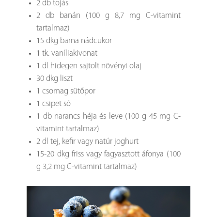
2 db tojás
2 db banán (100 g 8,7 mg C-vitamint
tartalmaz)
15 dkg barna nádcukor
1 tk. vaníliakivonat
1 dl hidegen sajtolt növényi olaj
30 dkg liszt
1 csomag sütőpor
1 csipet só
1 db narancs héja és leve (100 g 45 mg C-
vitamint tartalmaz)
2 dl tej, kefir vagy natúr joghurt
15-20 dkg friss vagy fagyasztott áfonya (100
g 3,2 mg C-vitamint tartalmaz)