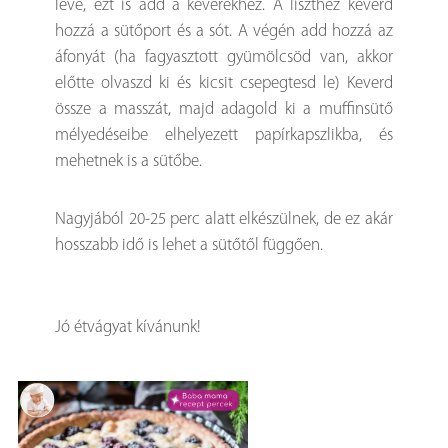
leve, ezt is add a keverékhez. A liszthez keverd
hozzá a sütőport és a sót. A végén add hozzá az
áfonyát (ha fagyasztott gyümölcsöd van, akkor
előtte olvaszd ki és kicsit csepegtesd le) Keverd
össze a masszát, majd adagold ki a muffinsütő
mélyedéseibe elhelyezett papírkapszlikba, és
mehetnek is a sütőbe.
Nagyjából 20-25 perc alatt elkészülnek, de ez akár
hosszabb idő is lehet a sütőtől függően.
Jó étvágyat kívánunk!