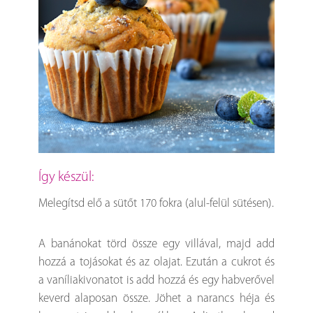
Így készül:
Melegítsd elő a sütőt 170 fokra (alul-felül sütésen).
A banánokat törd össze egy villával, majd add
hozzá a tojásokat és az olajat. Ezután a cukrot és
a vaníliakivonatot is add hozzá és egy habverővel
keverd alaposan össze. Jöhet a narancs héja és