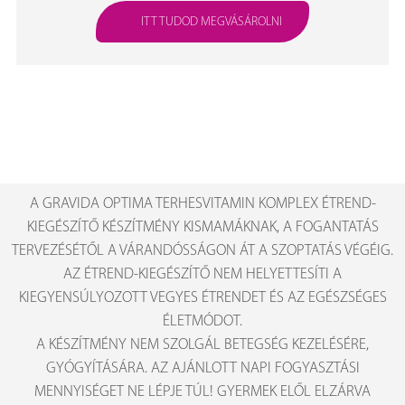
ITT TUDOD MEGVÁSÁROLNI
A GRAVIDA OPTIMA TERHESVITAMIN KOMPLEX ÉTREND-
KIEGÉSZÍTŐ KÉSZÍTMÉNY KISMAMÁKNAK, A FOGANTATÁS
TERVEZÉSÉTŐL A VÁRANDÓSSÁGON ÁT A SZOPTATÁS VÉGÉIG.
AZ ÉTREND-KIEGÉSZÍTŐ NEM HELYETTESÍTI A
KIEGYENSÚLYOZOTT VEGYES ÉTRENDET ÉS AZ EGÉSZSÉGES
ÉLETMÓDOT.
A KÉSZÍTMÉNY NEM SZOLGÁL BETEGSÉG KEZELÉSÉRE,
GYÓGYÍTÁSÁRA. AZ AJÁNLOTT NAPI FOGYASZTÁSI
MENNYISÉGET NE LÉPJE TÚL! GYERMEK ELŐL ELZÁRVA