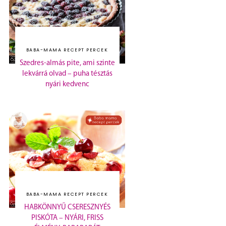
BABA-MAMA RECEPT PERCEK
Szedres-almás pite, ami szinte
lekvárrá olvad – puha tésztás
nyári kedvenc
BABA-MAMA RECEPT PERCEK
HABKÖNNYŰ CSERESZNYÉS
PISKÓTA – NYÁRI, FRISS