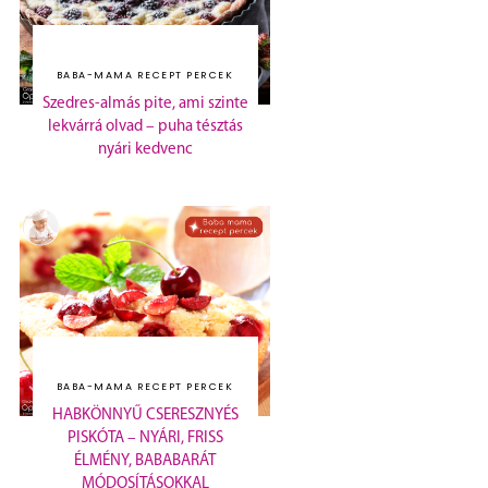
BABA-MAMA RECEPT PERCEK
Szedres-almás pite, ami szinte
lekvárrá olvad – puha tésztás
nyári kedvenc
BABA-MAMA RECEPT PERCEK
HABKÖNNYŰ CSERESZNYÉS
PISKÓTA – NYÁRI, FRISS
ÉLMÉNY, BABABARÁT
MÓDOSÍTÁSOKKAL