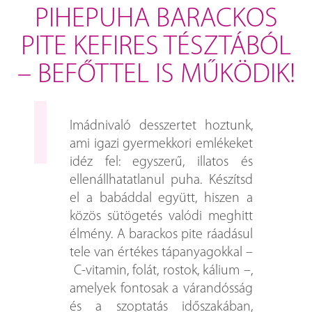
PIHEPUHA BARACKOS
PITE KEFIRES TÉSZTÁBÓL
– BEFŐTTEL IS MŰKÖDIK!
Imádnivaló desszertet hoztunk,
ami igazi gyermekkori emlékeket
idéz fel: egyszerű, illatos és
ellenállhatatlanul puha. Készítsd
el a babáddal együtt, hiszen a
közös sütögetés valódi meghitt
élmény. A barackos pite ráadásul
tele van értékes tápanyagokkal –
C-vitamin, folát, rostok, kálium –,
amelyek fontosak a várandósság
és a szoptatás időszakában,