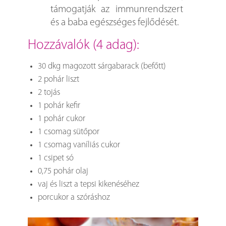
támogatják az immunrendszert
és a baba egészséges fejlődését.
hozzávalók (4 adag):
30 dkg magozott sárgabarack (befőtt)
2 pohár liszt
2 tojás
1 pohár kefir
1 pohár cukor
1 csomag sütőpor
1 csomag vaníliás cukor
1 csipet só
0,75 pohár olaj
vaj és liszt a tepsi kikenéséhez
porcukor a szóráshoz