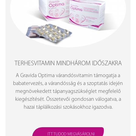
TERHESVITAMIN MINDHÁROM IDŐSZAKRA
A Gravida Optima várandósvitamin támogatja a
babatervezés, a várandósság és a szoptatás idején
megnövekedett tápanyagszükséglet megfelelő
kiegészítését. Összetevői gondosan válogatva, a
hazai táplálkozási szokásokhoz igazodva.
ITT TUDOD MEGVÁSÁROLNI