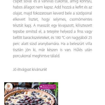
csipet sóval és a vaníliás cukorral, amíg könnyű,
habos állagot nem kapsz. Add hozzá a kefirt és az
olajat, majd fokozatosan keverd bele a sütőporral
elkevert lisztet, hogy selymes, csomómentes
tésztát kapj. A masszát egy kivajazott, kilisztezett
tepsibe simítsd el, a tetejére helyezd a friss vagy
befőtt barackszeleteket, és 180 °C-on nagyjából 25
perc alatt süsd aranybarnára. Ha a beleszúrt villa
tisztán jön ki, már készen is van. Hűlés után
porcukorral meghintve tálald.
Jó étvágyat kívánunk!