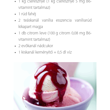
1 kg cseresznye (1 kg cseresznye 5 mg B6-
vitamint tartalmaz)
1 rúd fahéj
2 teáskanál vanília esszencia vaníliarúd
kikapart magja
1 db citrom leve (100 g citrom 0,08 mg B6-
vitamint tartalmaz)
2 evőkanál nádcukor
1 kiskanál keményítő + 0,5 dl víz