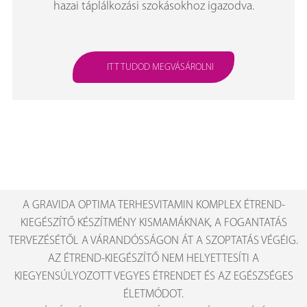
hazai táplálkozási szokásokhoz igazodva.
ITT TUDOD MEGVÁSÁROLNI
A GRAVIDA OPTIMA TERHESVITAMIN KOMPLEX ÉTREND-
KIEGÉSZÍTŐ KÉSZÍTMÉNY KISMAMÁKNAK, A FOGANTATÁS
TERVEZÉSÉTŐL A VÁRANDÓSSÁGON ÁT A SZOPTATÁS VÉGÉIG.
AZ ÉTREND-KIEGÉSZÍTŐ NEM HELYETTESÍTI A
KIEGYENSÚLYOZOTT VEGYES ÉTRENDET ÉS AZ EGÉSZSÉGES
ÉLETMÓDOT.