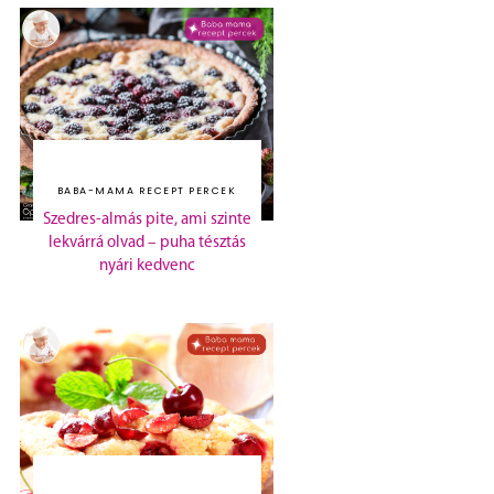
BABA-MAMA RECEPT PERCEK
Szedres-almás pite, ami szinte
lekvárrá olvad – puha tésztás
nyári kedvenc