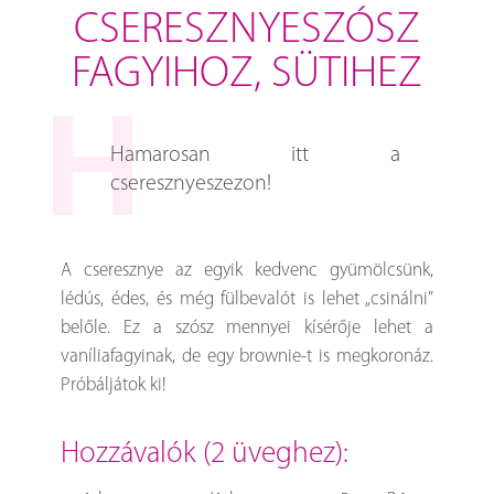
CSERESZNYESZÓSZ
FAGYIHOZ, SÜTIHEZ
Hamarosan itt a
cseresznyeszezon!
A cseresznye az egyik kedvenc gyümölcsünk,
lédús, édes, és még fülbevalót is lehet „csinálni”
belőle. Ez a szósz mennyei kísérője lehet a
vaníliafagyinak, de egy brownie-t is megkoronáz.
Próbáljátok ki!
hozzávalók (2 üveghez):