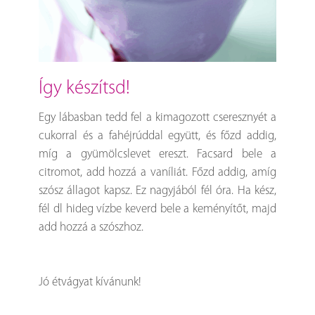
így készítsd!
Egy lábasban tedd fel a kimagozott cseresznyét a
cukorral és a fahéjrúddal együtt, és főzd addig,
míg a gyümölcslevet ereszt. Facsard bele a
citromot, add hozzá a vaníliát. Főzd addig, amíg
szósz állagot kapsz. Ez nagyjából fél óra. Ha kész,
fél dl hideg vízbe keverd bele a keményítőt, majd
add hozzá a szószhoz.
Jó étvágyat kívánunk!