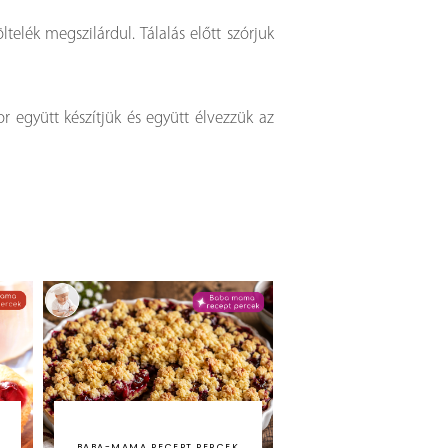
telék megszilárdul. Tálalás előtt szórjuk
r együtt készítjük és együtt élvezzük az
BABA-MAMA RECEPT PERCEK