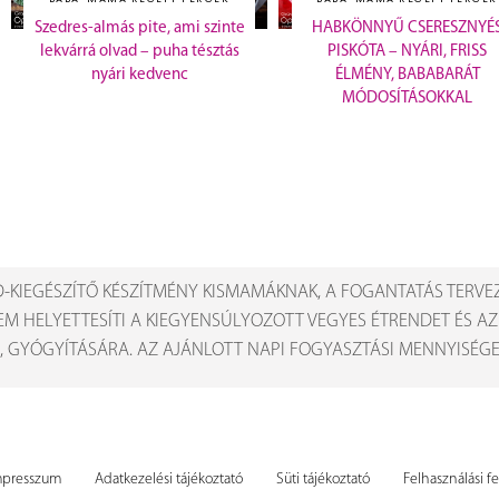
Szedres-almás pite, ami szinte
HABKÖNNYŰ CSERESZNYÉ
lekvárrá olvad – puha tésztás
PISKÓTA – NYÁRI, FRISS
nyári kedvenc
ÉLMÉNY, BABABARÁT
MÓDOSÍTÁSOKKAL
-KIEGÉSZÍTŐ KÉSZÍTMÉNY KISMAMÁKNAK, A FOGANTATÁS TERVE
EM HELYETTESÍTI A KIEGYENSÚLYOZOTT VEGYES ÉTRENDET ÉS A
, GYÓGYÍTÁSÁRA. AZ AJÁNLOTT NAPI FOGYASZTÁSI MENNYISÉGET
mpresszum
Adatkezelési tájékoztató
Süti tájékoztató
Felhasználási fe