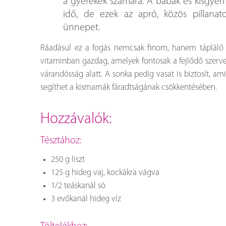
a gyerekek számára. A babák és kisgyer
idő, de ezek az apró, közös pillanato
ünnepet.
Ráadásul ez a fogás nemcsak finom, hanem tápláló is
vitaminban gazdag, amelyek fontosak a fejlődő szerv
várandósság alatt. A sonka pedig vasat is biztosít, a
segíthet a kismamák fáradtságának csökkentésében.
hozzávalók:
Tésztához:
250 g liszt
125 g hideg vaj, kockákra vágva
1/2 teáskanál só
3 evőkanál hideg víz