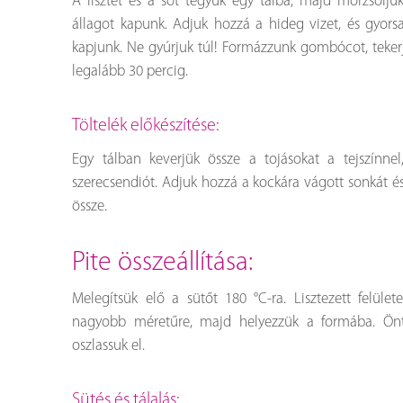
A lisztet és a sót tegyük egy tálba, majd morzsolju
állagot kapunk. Adjuk hozzá a hideg vizet, és gyors
kapjunk. Ne gyúrjuk túl! Formázzunk gombócot, teker
legalább 30 percig.
Töltelék előkészítése:
Egy tálban keverjük össze a tojásokat a tejszínnel
szerecsendiót. Adjuk hozzá a kockára vágott sonkát és
össze.
pite összeállítása:
Melegítsük elő a sütőt 180 °C-ra. Lisztezett felület
nagyobb méretűre, majd helyezzük a formába. Önts
oszlassuk el.
Sütés és tálalás: