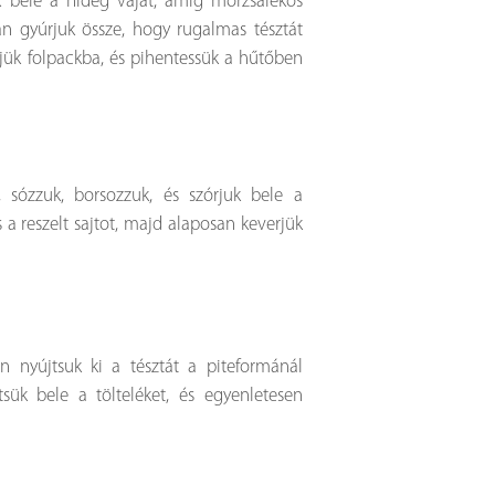
k bele a hideg vajat, amíg morzsalékos
an gyúrjuk össze, hogy rugalmas tésztát
jük folpackba, és pihentessük a hűtőben
, sózzuk, borsozzuk, és szórjuk bele a
 a reszelt sajtot, majd alaposan keverjük
en nyújtsuk ki a tésztát a piteformánál
ük bele a tölteléket, és egyenletesen