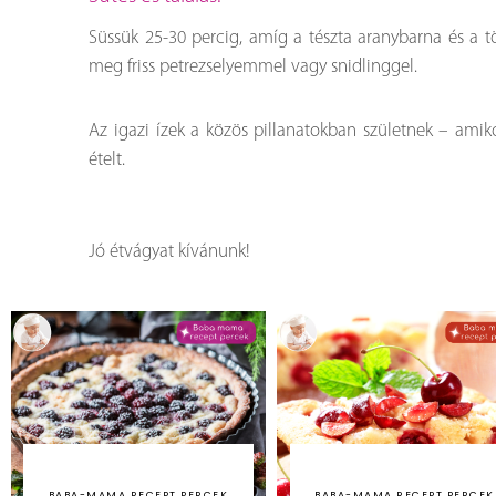
Süssük 25-30 percig, amíg a tészta aranybarna és a töl
meg friss petrezselyemmel vagy snidlinggel.
Az igazi ízek a közös pillanatokban születnek – amiko
ételt.
Jó étvágyat kívánunk!
BABA-MAMA RECEPT PERCEK
BABA-MAMA RECEPT PERCEK