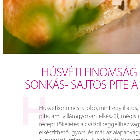
HÚSVÉTI FINOMSÁG 
SONKÁS- SAJTOS PITE 
Húsvétkor nincs is jobb, mint egy illatos,
pite, ami villámgyorsan elkészül, mégis m
recept tökéletes a családi reggelihez vag
elkészíthető, gyors, és már az alapanyago