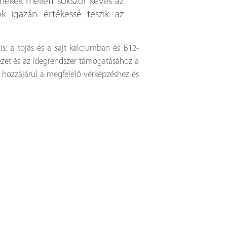
mekek mellett sokszor kevés az
k igazán értékessé teszik az
: a tojás és a sajt kalciumban és B12-
ezet és az idegrendszer támogatásához a
mi hozzájárul a megfelelő vérképzéshez és