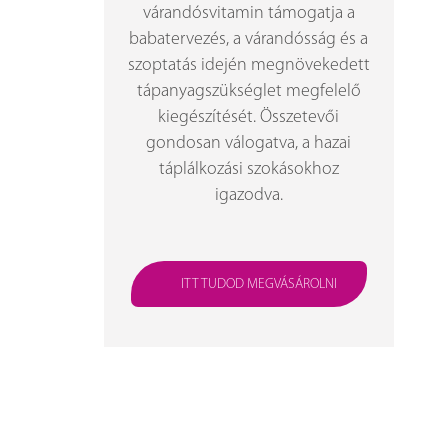
várandósvitamin támogatja a
babatervezés, a várandósság és a
szoptatás idején megnövekedett
tápanyagszükséglet megfelelő
kiegészítését. Összetevői
gondosan válogatva, a hazai
táplálkozási szokásokhoz
igazodva.
ITT TUDOD MEGVÁSÁROLNI