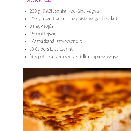
Töltelékhez:
200 g füstölt sonka, kockákra vágva
100 g reszelt sajt (pl. trappista vagy cheddar)
3 nagy tojás
150 ml tejszín
1/2 teáskanál szerecsendió
só és bors ízlés szerint
friss petrezselyem vagy snidling apróra vágva