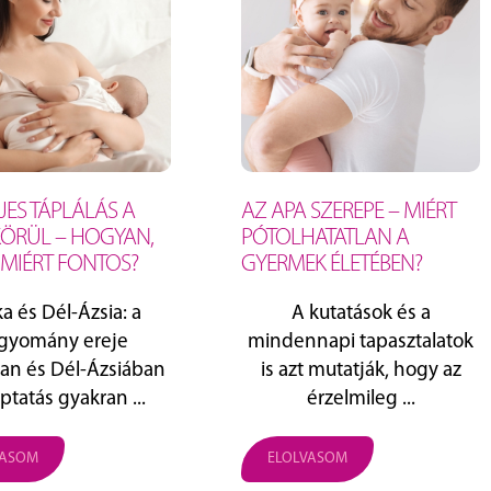
JES TÁPLÁLÁS A
AZ APA SZEREPE – MIÉRT
KÖRÜL – HOGYAN,
PÓTOLHATATLAN A
 MIÉRT FONTOS?
GYERMEK ÉLETÉBEN?
ka és Dél‑Ázsia: a
A kutatások és a
gyomány ereje
mindennapi tapasztalatok
ban és Dél‑Ázsiában
is azt mutatják, hogy az
ptatás gyakran ...
érzelmileg ...
VASOM
ELOLVASOM