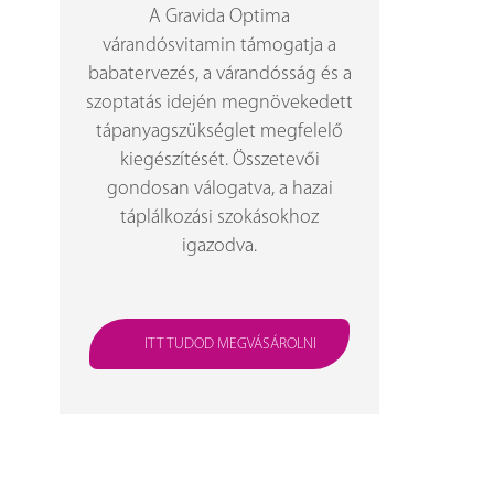
A Gravida Optima
várandósvitamin támogatja a
babatervezés, a várandósság és a
szoptatás idején megnövekedett
tápanyagszükséglet megfelelő
kiegészítését. Összetevői
gondosan válogatva, a hazai
táplálkozási szokásokhoz
igazodva.
ITT TUDOD MEGVÁSÁROLNI