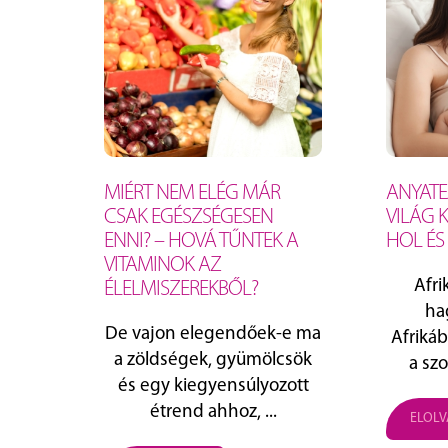
MIÉRT NEM ELÉG MÁR
ANYATE
CSAK EGÉSZSÉGESEN
VILÁG 
ENNI? – HOVÁ TŰNTEK A
HOL ÉS
VITAMINOK AZ
Afri
ÉLELMISZEREKBŐL?
ha
De vajon elegendőek-e ma
Afriká
a zöldségek, gyümölcsök
a szo
és egy kiegyensúlyozott
étrend ahhoz, ...
ELOL