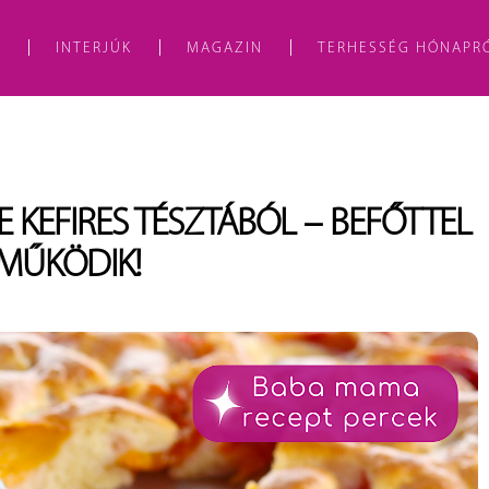
A
INTERJÚK
MAGAZIN
TERHESSÉG HÓNAPR
 KEFIRES TÉSZTÁBÓL – BEFŐTTEL
 MŰKÖDIK!