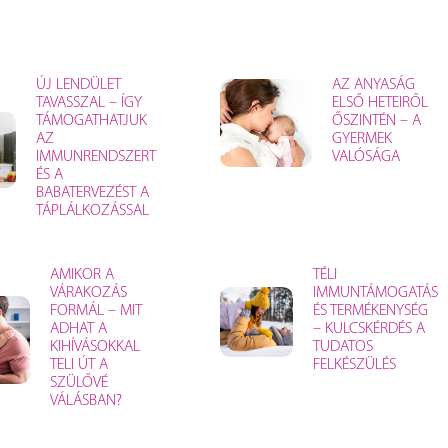
ÚJ LENDÜLET
AZ ANYASÁG
TAVASSZAL – ÍGY
ELSŐ HETEIRŐL
TÁMOGATHATJUK
ŐSZINTÉN – A
AZ
GYERMEK
IMMUNRENDSZERT
VALÓSÁGA
ÉS A
BABATERVEZÉST A
TÁPLÁLKOZÁSSAL
AMIKOR A
TÉLI
VÁRAKOZÁS
IMMUNTÁMOGATÁS
FORMÁL – MIT
ÉS TERMÉKENYSÉG
ADHAT A
– KULCSKÉRDÉS A
KIHÍVÁSOKKAL
TUDATOS
TELI ÚT A
FELKÉSZÜLÉS
SZÜLŐVÉ
VÁLÁSBAN?