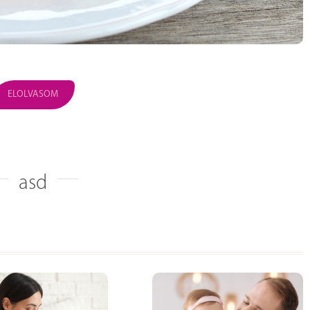
ELOLVASOM
asd