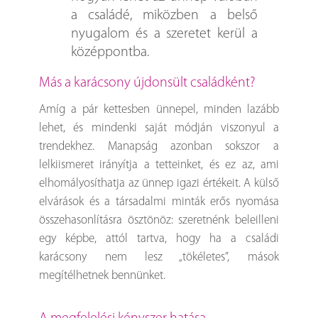
a családé, miközben a belső
nyugalom és a szeretet kerül a
középpontba.
Más a karácsony újdonsült családként?
Amíg a pár kettesben ünnepel, minden lazább
lehet, és mindenki saját módján viszonyul a
trendekhez. Manapság azonban sokszor a
lelkiismeret irányítja a tetteinket, és ez az, ami
elhomályosíthatja az ünnep igazi értékeit. A külső
elvárások és a társadalmi minták erős nyomása
összehasonlításra ösztönöz: szeretnénk beleilleni
egy képbe, attól tartva, hogy ha a családi
karácsony nem lesz „tökéletes”, mások
megítélhetnek bennünket.