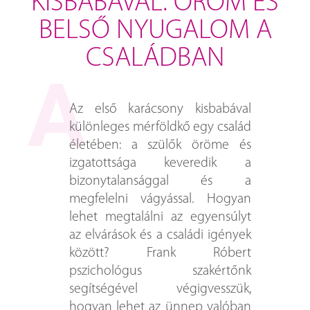
KISBABÁVAL: ÖRÖM ÉS
BELSŐ NYUGALOM A
CSALÁDBAN
Az első karácsony kisbabával
különleges mérföldkő egy család
életében: a szülők öröme és
izgatottsága keveredik a
bizonytalansággal és a
megfelelni vágyással. Hogyan
lehet megtalálni az egyensúlyt
az elvárások és a családi igények
között? Frank Róbert
pszichológus szakértőnk
segítségével végigvesszük,
hogyan lehet az ünnep valóban