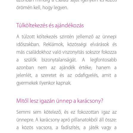
azonban mindig a család saját igényein és közös
örömén kell, hogy legyen.
Túlköltekezés és ajándékozás
A túlzott költekezés szintén jellemző az ünnepi
időszakban. Reklámok, közösségi elvárások és
más családokhoz való viszonyítás sokszor fokozza
a szülők bizonytalanságát. A legfontosabb
azonban nem az ajándék értéke, hanem a
jelenlét, a szeretet és az odafigyelés, amit a
gyermekek ilyenkor kapnak.
Mitől lesz igazán ünnep a karácsony?
Semmi sem kötelező, és ez fokozottan igaz az
ünnepre. A karácsony apró pillanatokból áll össze:
a közös vacsora, a fadíszítés, a játék vagy a