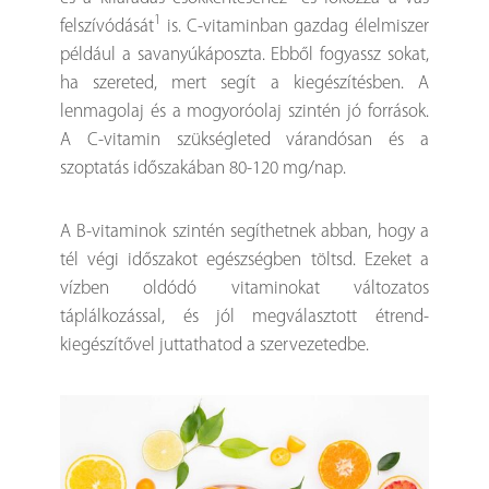
1
felszívódását
is. C-vitaminban gazdag élelmiszer
például a savanyúkáposzta. Ebből fogyassz sokat,
ha szereted, mert segít a kiegészítésben. A
lenmagolaj és a mogyoróolaj szintén jó források.
A C-vitamin szükségleted várandósan és a
szoptatás időszakában 80-120 mg/nap.
A B-vitaminok szintén segíthetnek abban, hogy a
tél végi időszakot egészségben töltsd. Ezeket a
vízben oldódó vitaminokat változatos
táplálkozással, és jól megválasztott étrend-
kiegészítővel juttathatod a szervezetedbe.