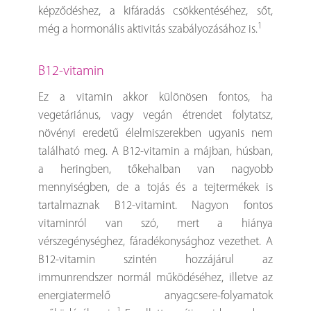
képződéshez, a kifáradás csökkentéséhez, sőt,
1
még a hormonális aktivitás szabályozásához is.
B12-vitamin
Ez a vitamin akkor különösen fontos, ha
vegetáriánus, vagy vegán étrendet folytatsz,
növényi eredetű élelmiszerekben ugyanis nem
található meg. A B12-vitamin a májban, húsban,
a heringben, tőkehalban van nagyobb
mennyiségben, de a tojás és a tejtermékek is
tartalmaznak B12-vitamint. Nagyon fontos
vitaminról van szó, mert a hiánya
vérszegénységhez, fáradékonysághoz vezethet. A
B12-vitamin szintén hozzájárul az
immunrendszer normál működéséhez, illetve az
energiatermelő anyagcsere-folyamatok
1