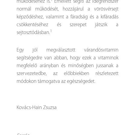
működéséhez is.
Emellett segíti az idegrendszer
normál működését, hozzájárul a vörösvérsejt
képződéshez, valamint a fáradság és a kifáradás
csökkentéséhez és szerepet játszik a
1
sejtosztódásban.
Egy jól megválasztott várandósvitamin
segítségedre van abban, hogy ezek a vitaminok
megfelelő arányban és minőségben jussanak a
szervezetedbe, az előbbiekben részletezett
módokon támogatva az egészségedet.
Kovács-Hain Zsuzsa