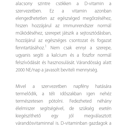
alacsony szintre csökken a D-vitamin a
szervezetben. Ez a vitamin azonban
elengedhetetlen az egészséged megőrzéséhez,
hiszen hozzájárul az immunrendszer normál
működéséhez, szerepet játszik a sejtosztódásban,
hozzájárul az egészséges csontozat és fogazat
1
fenntartásához.
Nem csak ennyi a szerepe,
ugyanis segíti a kalcium és a foszfor normál
felszívódását és hasznosulását. Várandósság alatt
2000 NE/nap a javasolt beviteli mennyiség.
Mivel a szervezetben napfény hatására
termelődik, a téli időszakban igen nehéz
természetesen pótolni. Fedezheted néhány
élelmiszer segítségével, de szükség esetén
kiegészíthető egy jól megválasztott
várandósvitaminnal is. D-vitaminban gazdagok a