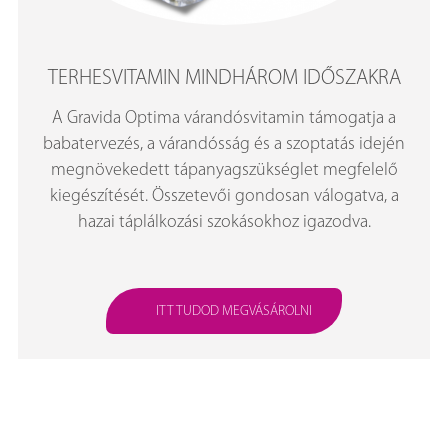
TERHESVITAMIN MINDHÁROM IDŐSZAKRA
A Gravida Optima várandósvitamin támogatja a
babatervezés, a várandósság és a szoptatás idején
megnövekedett tápanyagszükséglet megfelelő
kiegészítését. Összetevői gondosan válogatva, a
hazai táplálkozási szokásokhoz igazodva.
ITT TUDOD MEGVÁSÁROLNI