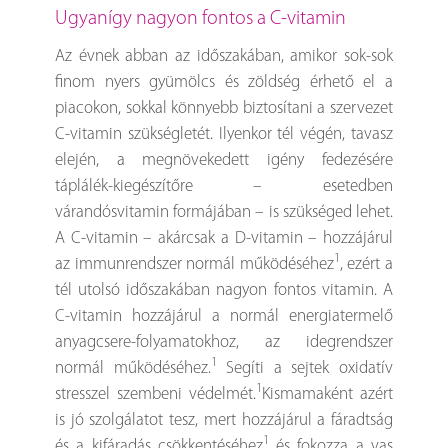
Ugyanígy nagyon fontos a C-vitamin
Az évnek abban az időszakában, amikor sok-sok
finom nyers gyümölcs és zöldség érhető el a
piacokon, sokkal könnyebb biztosítani a szervezet
C-vitamin szükségletét. Ilyenkor tél végén, tavasz
elején, a megnövekedett igény fedezésére
táplálék-kiegészítőre – esetedben
várandósvitamin formájában – is szükséged lehet.
A C-vitamin – akárcsak a D-vitamin – hozzájárul
1
az immunrendszer normál működéséhez
, ezért a
tél utolsó időszakában nagyon fontos vitamin. A
C-vitamin hozzájárul a normál energiatermelő
anyagcsere-folyamatokhoz, az idegrendszer
1
normál működéséhez.
Segíti a sejtek oxidatív
1
stresszel szembeni védelmét.
Kismamaként azért
is jó szolgálatot tesz, mert hozzájárul a fáradtság
1
és a kifáradás csökkentéséhez
és fokozza a vas