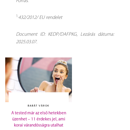
Forrás
:
1.
432/2012/ EU rendelet
Document ID: KEDP/DAFPKG, Lezárás dátuma:
2025.03.07.
BABÁT VÁROK
A tested már az első hetekben
üzenhet – 11 érdekes jel, ami
korai várandósságra utalhat