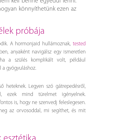
em kell benne egyedül lenni.
s hogyan könnyíthetünk ezen az
lélek próbája
lódik. A hormonjaid hullámoznak,
tested
ben, anyaként navigálsz egy ismeretlen
a a szülés komplikált volt, például
ll a gyógyuláshoz.
ső heteknek. Legyen szó gátrepedésről,
ől, ezek mind türelmet igényelnek.
fontos is, hogy ne szenvedj feleslegesen.
meg az orvosoddal, mi segíthet, és mit
 esztétika