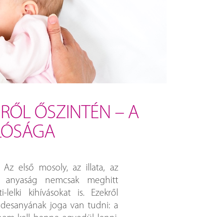
RŐL ŐSZINTÉN – A
LÓSÁGA
z első mosoly, az illata, az
t anyaság nemcsak meghitt
lelki kihívásokat is. Ezekről
desanyának joga van tudni: a