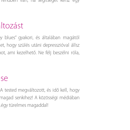
 rendben van, ha segítséget kérsz egy
áltozást
by blues” gyakori, és általában magától
et, hogy szülés utáni depresszióval állsz
 ami kezelhető. Ne félj beszélni róla,
ése
 tested megváltozott, és idő kell, hogy
d magad senkihez! A közösségi médiában
. Légy türelmes magaddal!