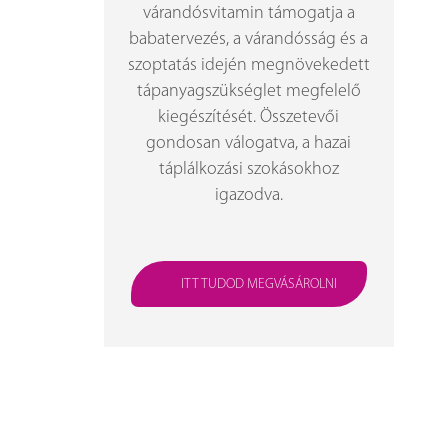
várandósvitamin támogatja a
babatervezés, a várandósság és a
szoptatás idején megnövekedett
tápanyagszükséglet megfelelő
kiegészítését. Összetevői
gondosan válogatva, a hazai
táplálkozási szokásokhoz
igazodva.
ITT TUDOD MEGVÁSÁROLNI