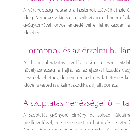
A várandósság hatására a hasizmok szétválhatnak, 
ideig. Nemcsak a kinézeted változik meg, hanem fizika
gyógytornával, orvosi engedéllyel el lehet kezden
idejében!
hormonok és az érzelmi hull
A hormonháztartás szülés után teljesen átal
hüvelyszárazság, a hajhullás, az éjszakai izzadás vag
ijesztőek lehetnek, de nem rendellenesek. Léteznek ké
idővel a tested is alkalmazkodik az új állapothoz.
a szoptatás nehézségeiről – t
A szoptatás gyönyörű élmény, de sokszor fájdalm
mellfeszüléssel, a kisebesedett mellbimbók okozta f