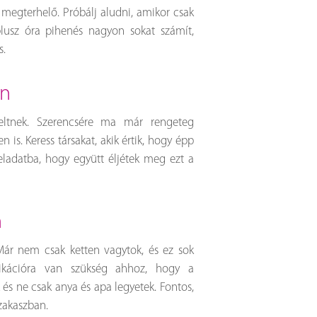
megterhelő. Próbálj aludni, amikor csak
plusz óra pihenés nagyon sokat számít,
s.
an
eltnek. Szerencsére ma már rengeteg
 is. Keress társakat, akik értik, hogy épp
eladatba, hogy együtt éljétek meg ezt a
n
Már nem csak ketten vagytok, és ez sok
nikációra van szükség ahhoz, hogy a
és ne csak anya és apa legyetek. Fontos,
zakaszban.