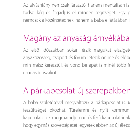
Az alváshiány nemcsak fárasztó, hanem mentálisan is 
tudsz, kérj és fogadj is el minden segítséget. Egy 
nemcsak a közérzetednek, hanem a baba ellátásában i
magány az anyaság árnyékáb
Az első időszakban sokan érzik magukat elsziget
anyaközösség, csoport és fórum létezik online és élőben
min mész keresztül, és vond be apát is minél több f
csodás időszakot.
a párkapcsolat új szerepekbe
A baba születésével megváltozik a párkapcsolat is. 
feszültséget okozhat. Türelemre és nyílt kommu
kapcsolatotok megmaradjon nő és férfi kapcsolatának 
hogy egymás szövetségesei legyetek ebben az új élets