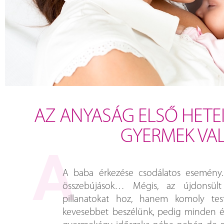
AZ ANYASÁG ELSŐ HETEI
GYERMEK VA
A baba érkezése csodálatos esemény. A
összebújások… Mégis, az újdonsül
pillanatokat hoz, hanem komoly testi-
kevesebbet beszélünk, pedig minden é