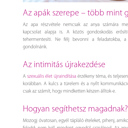
az apák szerepe – több mint
Az apa részvétele nemcsak az anya számára me
kapcsolat alapja is. A közös gondoskodás erősít
tehermentesíti. Ne félj bevonni a feladatokba, a
gondolnánk.
az intimitás újrakezdése
A
szexuális élet újraindítása
érzékeny téma, és teljese
korábban. A kulcs a türelem és a nyílt kommunikáció
csak az számít, hogy mindketten készen álltok-e.
hogyan segíthetsz magadnak?
Mozogj óvatosan, egyél tápláló ételeket, pihenj, amikor