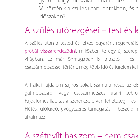
gyermekágy időszaka néha nehéz, de n
Mi történik a szülés utáni hetekben, é
időszakon?
a szülés utórezgései – test és 
A szülés után a tested és lelked egyaránt regenerá
próbál visszarendeződni
, miközben te egy új szerep
világban. Ez már önmagában is fárasztó – és h
császármetszéssel történt, még több idő és türelem ke
A fizikai fájdalom sajnos sokak számára része az el
gátmetszésről vagy császármetszés utáni sebr
Fájdalomcsillapításra szerencsére van lehetőség – és 
Hűtés, ülőfürdő, gyógyszeres támogatás – beszéld 
alkalmazz.
a szétnyílt hasizom – nem csak