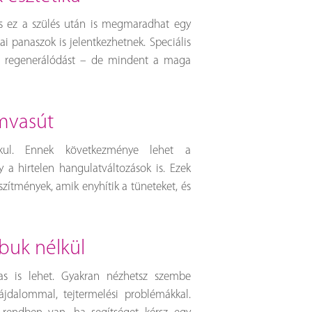
és ez a szülés után is megmaradhat egy
i panaszok is jelentkezhetnek. Speciális
i a regenerálódást – de mindent a maga
ámvasút
akul. Ennek következménye lehet a
y a hirtelen hangulatváltozások is. Ezek
szítmények, amik enyhítik a tüneteket, és
abuk nélkül
as is lehet. Gyakran nézhetsz szembe
ájdalommal, tejtermelési problémákkal.