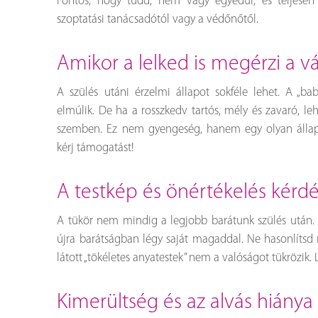
Fontos, hogy tudd, nem vagy egyedül, és teljesen
szoptatási tanácsadótól vagy a védőnőtől.
amikor a lelked is megérzi a v
A szülés utáni érzelmi állapot sokféle lehet. A „ba
elmúlik. De ha a rosszkedv tartós, mély és zavaró, leh
szemben. Ez nem gyengeség, hanem egy olyan állapot,
kérj támogatást!
a testkép és önértékelés kérd
A tükör nem mindig a legjobb barátunk szülés után. A
újra barátságban légy saját magaddal. Ne hasonlíts
látott „tökéletes anyatestek” nem a valóságot tükrözik
kimerültség és az alvás hiánya