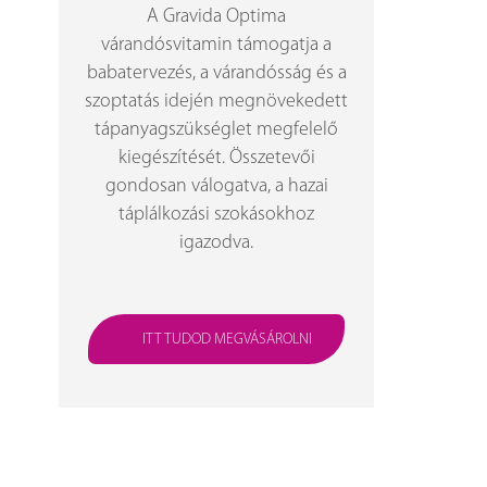
A Gravida Optima
várandósvitamin támogatja a
babatervezés, a várandósság és a
szoptatás idején megnövekedett
tápanyagszükséglet megfelelő
kiegészítését. Összetevői
gondosan válogatva, a hazai
táplálkozási szokásokhoz
igazodva.
ITT TUDOD MEGVÁSÁROLNI