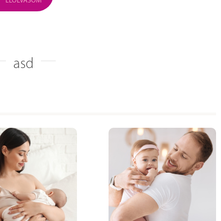
ELOLVASOM
asd