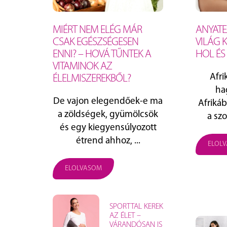
MIÉRT NEM ELÉG MÁR
ANYATE
CSAK EGÉSZSÉGESEN
VILÁG 
ENNI? – HOVÁ TŰNTEK A
HOL ÉS
VITAMINOK AZ
Afri
ÉLELMISZEREKBŐL?
ha
De vajon elegendőek-e ma
Afriká
a zöldségek, gyümölcsök
a szo
és egy kiegyensúlyozott
étrend ahhoz, ...
ELOL
ELOLVASOM
SPORTTAL KEREK
AZ ÉLET –
VÁRANDÓSAN IS