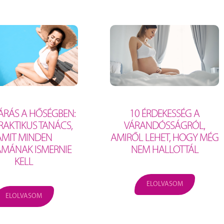
ÁRÁS A HŐSÉGBEN:
10 ÉRDEKESSÉG A
RAKTIKUS TANÁCS,
VÁRANDÓSSÁGRÓL,
AMIT MINDEN
AMIRŐL LEHET, HOGY MÉG
AMÁNAK ISMERNIE
NEM HALLOTTÁL
KELL
ELOLVASOM
ELOLVASOM