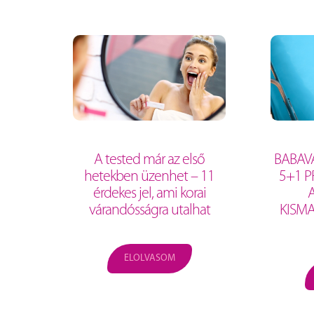
A tested már az első
BABAV
hetekben üzenhet – 11
5+1 P
érdekes jel, ami korai
várandósságra utalhat
KISM
ELOLVASOM