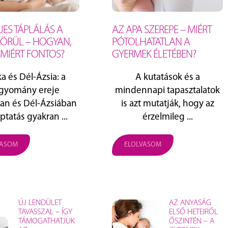
JES TÁPLÁLÁS A
AZ APA SZEREPE – MIÉRT
KÖRÜL – HOGYAN,
PÓTOLHATATLAN A
 MIÉRT FONTOS?
GYERMEK ÉLETÉBEN?
ka és Dél‑Ázsia: a
A kutatások és a
gyomány ereje
mindennapi tapasztalatok
ban és Dél‑Ázsiában
is azt mutatják, hogy az
ptatás gyakran ...
érzelmileg ...
VASOM
ELOLVASOM
ÚJ LENDÜLET
AZ ANYASÁG
TAVASSZAL – ÍGY
ELSŐ HETEIRŐL
TÁMOGATHATJUK
ŐSZINTÉN – A