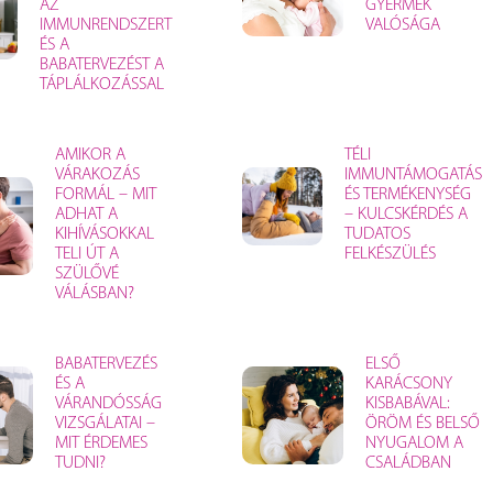
AZ
GYERMEK
IMMUNRENDSZERT
VALÓSÁGA
ÉS A
BABATERVEZÉST A
TÁPLÁLKOZÁSSAL
AMIKOR A
TÉLI
VÁRAKOZÁS
IMMUNTÁMOGATÁS
FORMÁL – MIT
ÉS TERMÉKENYSÉG
ADHAT A
– KULCSKÉRDÉS A
KIHÍVÁSOKKAL
TUDATOS
TELI ÚT A
FELKÉSZÜLÉS
SZÜLŐVÉ
VÁLÁSBAN?
BABATERVEZÉS
ELSŐ
ÉS A
KARÁCSONY
VÁRANDÓSSÁG
KISBABÁVAL:
VIZSGÁLATAI –
ÖRÖM ÉS BELSŐ
MIT ÉRDEMES
NYUGALOM A
TUDNI?
CSALÁDBAN