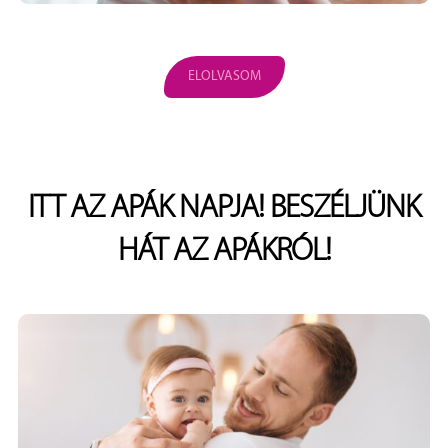
ELOLVASOM
ITT AZ APÁK NAPJA! BESZÉLJÜNK
HÁT AZ APÁKRÓL!