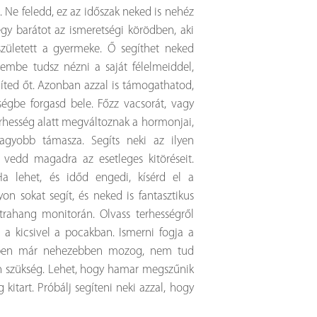
s. Ne feledd, ez az időszak neked is nehéz
egy barátot az ismeretségi körödben, aki
született a gyermeke. Ő segíthet neked
embe tudsz nézni a saját félelmeiddel,
íted őt.
Azonban azzal is támogathatod,
ségbe forgasd bele. Főzz vacsorát, vagy
terhesség alatt megváltoznak a hormonjai,
agyobb támasza. Segíts neki az ilyen
 vedd magadra az esetleges kitöréseit.
Ha lehet, és időd engedi, kísérd el a
yon sokat segít, és neked is fantasztikus
ultrahang monitorán.
Olvass terhességről
 a kicsivel a pocakban. Ismerni fogja a
erben már nehezebben mozog, nem tud
 van szükség. Lehet, hogy hamar megszűnik
 kitart. Próbálj segíteni neki azzal, hogy