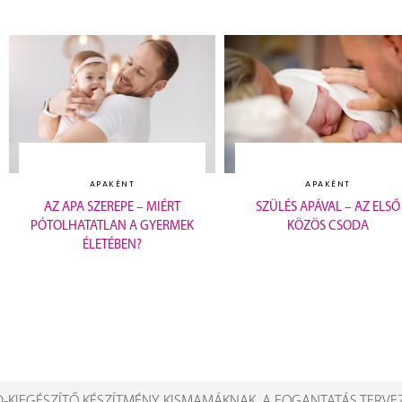
APAKÉNT
APAKÉNT
AZ APA SZEREPE – MIÉRT
SZÜLÉS APÁVAL – AZ ELSŐ
PÓTOLHATATLAN A GYERMEK
KÖZÖS CSODA
ÉLETÉBEN?
-KIEGÉSZÍTŐ KÉSZÍTMÉNY KISMAMÁKNAK, A FOGANTATÁS TERVE