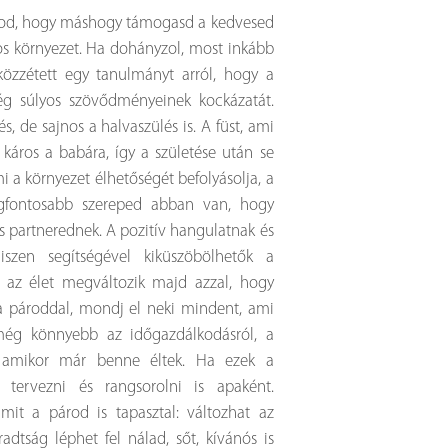
datod, hogy máshogy támogasd a kedvesed
os környezet.
Ha dohányzol, most inkább
özzétett egy tanulmányt arról, hogy a
ég súlyos szövődményeinek kockázatát.
s, de sajnos a halvaszülés is. A füst, ami
 káros a babára, így a születése után se
i a környezet élhetőségét befolyásolja, a
egfontosabb szereped abban van, hogy
s partnerednek. A pozitív hangulatnak és
szen segítségével kiküszöbölhetők a
y az élet megváltozik majd azzal, hogy
 a pároddal, mondj el neki mindent, ami
még könnyebb az időgazdálkodásról, a
or, amikor már benne éltek. Ha ezek a
 tervezni és rangsorolni is apaként.
mit a párod is tapasztal: változhat az
adtság léphet fel nálad, sőt, kívánós is