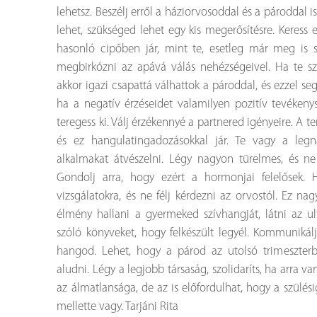
lehetsz. Beszélj erről a háziorvosoddal és a pároddal i
lehet, szükséged lehet egy kis megerősítésre. Keress 
hasonló cipőben jár, mint te, esetleg már meg is 
megbirkózni az apává válás nehézségeivel. Ha te sz
akkor igazi csapattá válhattok a pároddal, és ezzel seg
ha a negatív érzéseidet valamilyen pozitív tevékeny
teregess ki. Válj érzékennyé a partnered igényeire. A 
és ez hangulatingadozásokkal jár. Te vagy a legn
alkalmakat átvészelni. Légy nagyon türelmes, és ne
Gondolj arra, hogy ezért a hormonjai felelősek.
vizsgálatokra, és ne félj kérdezni az orvostól. Ez nag
élmény hallani a gyermeked szívhangját, látni az 
szóló könyveket, hogy felkészült legyél. Kommunikálj
hangod.
Lehet, hogy a párod az utolsó trimeszt
aludni. Légy a legjobb társaság, szolidaríts, ha arra
az álmatlansága, de az is előfordulhat, hogy a szülésig
mellette vagy.
Tarjáni Rita