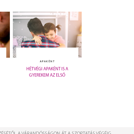
APAKÉNT
HÉTVÉGI APAKÉNT IS A
GYEREKEM AZ ELSŐ
ZÉSÉTŐL A VÁRANDÓSSÁGON ÁT A SZOPTATÁS VÉGÉIG.