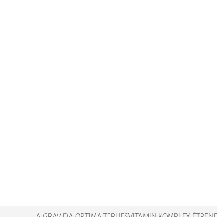
A GRAVIDA OPTIMA TERHESVITAMIN KOMPLEX ÉTREND