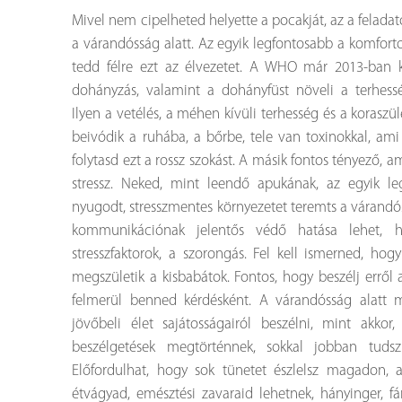
Mivel nem cipelheted helyette a pocakját, az a fela
a várandósság alatt. Az egyik legfontosabb a komfort
tedd félre ezt az élvezetet. A WHO már 2013-ban k
dohányzás, valamint a dohányfüst növeli a terhess
Ilyen a vetélés, a méhen kívüli terhesség és a koraszülé
beivódik a ruhába, a bőrbe, tele van toxinokkal, ami
folytasd ezt a rossz szokást.
A másik fontos tényező, am
stressz. Neked, mint leendő apukának, az egyik l
nyugodt, stresszmentes környezetet teremts a várandó
kommunikációnak jelentős védő hatása lehet, hi
stresszfaktorok, a szorongás.
Fel kell ismerned, hog
megszületik a kisbabátok. Fontos, hogy beszélj erről
felmerül benned kérdésként. A várandósság alatt 
jövőbeli élet sajátosságairól beszélni, mint akk
beszélgetések megtörténnek, sokkal jobban tudsz
Előfordulhat, hogy sok tünetet észlelsz magadon, a
étvágyad, emésztési zavaraid lehetnek, hányinger, fár