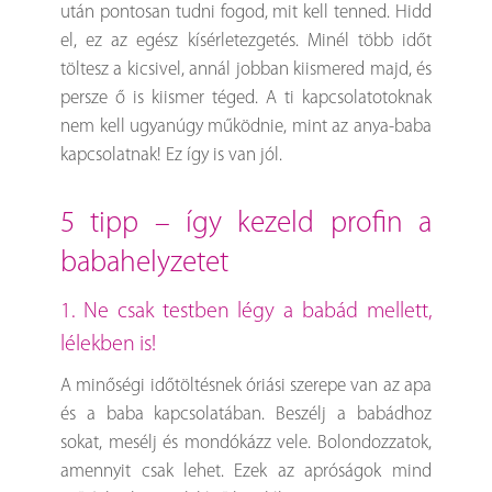
után pontosan tudni fogod, mit kell tenned. Hidd
el, ez az egész kísérletezgetés. Minél több időt
töltesz a kicsivel, annál jobban kiismered majd, és
persze ő is kiismer téged. A ti kapcsolatotoknak
nem kell ugyanúgy működnie, mint az anya-baba
kapcsolatnak! Ez így is van jól.
5 tipp – így kezeld profin a
babahelyzetet
1. Ne csak testben légy a babád mellett,
lélekben is!
A minőségi időtöltésnek óriási szerepe van az apa
és a baba kapcsolatában. Beszélj a babádhoz
sokat, mesélj és mondókázz vele. Bolondozzatok,
amennyit csak lehet. Ezek az apróságok mind