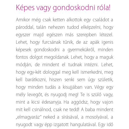
képes vagy gondoskodni róla!
Amikor még csak ketten alkottok egy családot a
pároddal, talán nehezen tudod elképzelni, hogy
egyszer majd egészen más szerepben létezel.
Lehet, hogy furcsának tűnik, de az apák igenis
képesek gondoskodni a gyermekükről, minden
fontos dolgot megoldanak. Lehet, hogy a maguk
módján, de mindent el tudnak intézni. Lehet,
hogy egy-két dologgal meg kell ismerkedni, meg
kell barátkozni, hiszen senki sem úgy születik,
hogy minden tudás a kisujjában van. Végy egy
mély levegőt, és nyugodj meg! Te is szülő vagy,
mint a kicsi édesanyja. Ha aggódsz, hogy vajon
mit kell csinálnod, csak ne tedd! A baba mindent
„elmagyaráz” neked a sírásával, a mosolyával, a
nyugodt vagy épp izgatott hangulatával. Egy idő