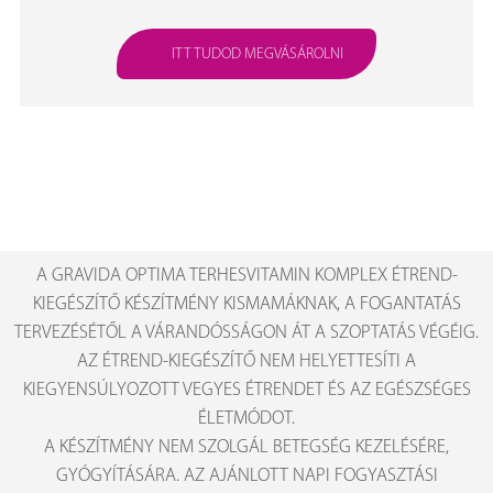
ITT TUDOD MEGVÁSÁROLNI
A GRAVIDA OPTIMA TERHESVITAMIN KOMPLEX ÉTREND-
KIEGÉSZÍTŐ KÉSZÍTMÉNY KISMAMÁKNAK, A FOGANTATÁS
TERVEZÉSÉTŐL A VÁRANDÓSSÁGON ÁT A SZOPTATÁS VÉGÉIG.
AZ ÉTREND-KIEGÉSZÍTŐ NEM HELYETTESÍTI A
KIEGYENSÚLYOZOTT VEGYES ÉTRENDET ÉS AZ EGÉSZSÉGES
ÉLETMÓDOT.
A KÉSZÍTMÉNY NEM SZOLGÁL BETEGSÉG KEZELÉSÉRE,
GYÓGYÍTÁSÁRA. AZ AJÁNLOTT NAPI FOGYASZTÁSI