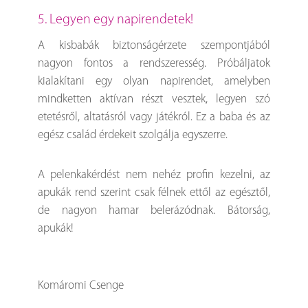
5. Legyen egy napirendetek!
A kisbabák biztonságérzete szempontjából
nagyon fontos a rendszeresség. Próbáljatok
kialakítani egy olyan napirendet, amelyben
mindketten aktívan részt vesztek, legyen szó
etetésről, altatásról vagy játékról. Ez a baba és az
egész család érdekeit szolgálja egyszerre.
A pelenkakérdést nem nehéz profin kezelni, az
apukák rend szerint csak félnek ettől az egésztől,
de nagyon hamar belerázódnak. Bátorság,
apukák!
Komáromi Csenge