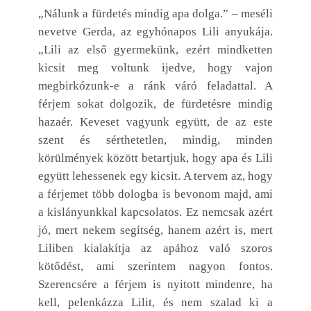
„Nálunk a fürdetés mindig apa dolga.” – meséli
nevetve Gerda, az egyhónapos Lili anyukája.
„Lili az első gyermekünk, ezért mindketten
kicsit meg voltunk ijedve, hogy vajon
megbirkózunk-e a ránk váró feladattal. A
férjem sokat dolgozik, de fürdetésre mindig
hazaér. Keveset vagyunk együtt, de az este
szent és sérthetetlen, mindig, minden
körülmények között betartjuk, hogy apa és Lili
együtt lehessenek egy kicsit. A tervem az, hogy
a férjemet több dologba is bevonom majd, ami
a kislányunkkal kapcsolatos. Ez nemcsak azért
jó, mert nekem segítség, hanem azért is, mert
Liliben kialakítja az apához való szoros
kötődést, ami szerintem nagyon fontos.
Szerencsére a férjem is nyitott mindenre, ha
kell, pelenkázza Lilit, és nem szalad ki a