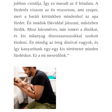
jobban csinálja. Így ez maradt az ő feladata. A
fürdetés viszont az én reszortom, ami szuper,
mert a baráti körünkben mindenhol az apa
fürdet. Én imádok Dáviddal játszani, miközben
fürdik. Most hároméves, már ismeri a dínókat,
és kis műanyag dinoszauruszokkal szokott
fürdeni. Én mindig az öreg dínóval vagyok, és
így kanyarítunk egy-egy kis történetet minden
fürdéskor. Ez a mi meseidőnk.”