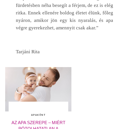
fürdetésben néha besegít a férjem, de ez is elég
ritka. Ennek ellenére boldog életet élünk, főleg
nyáron, amikor jön egy kis nyaralás, és apa
végre gyerekezhet, amennyit csak akar.”
Tarjáni Rita
APAKÉNT
AZ APA SZEREPE – MIÉRT
PÓTOLHATATLAN A