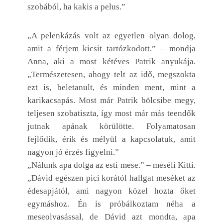
szobából, ha kakis a pelus.”
„A pelenkázás volt az egyetlen olyan dolog,
amit a férjem kicsit tartózkodott.” – mondja
Anna, aki a most kétéves Patrik anyukája.
„Természetesen, ahogy telt az idő, megszokta
ezt is, beletanult, és minden ment, mint a
karikacsapás. Most már Patrik bölcsibe megy,
teljesen szobatiszta, így most már más teendők
jutnak apának körülötte. Folyamatosan
fejlődik, érik és mélyül a kapcsolatuk, amit
nagyon jó érzés figyelni.”
„Nálunk apa dolga az esti mese.” – meséli Kitti.
„Dávid egészen pici korától hallgat meséket az
édesapjától, ami nagyon közel hozta őket
egymáshoz. Én is próbálkoztam néha a
meseolvasással, de Dávid azt mondta, apa