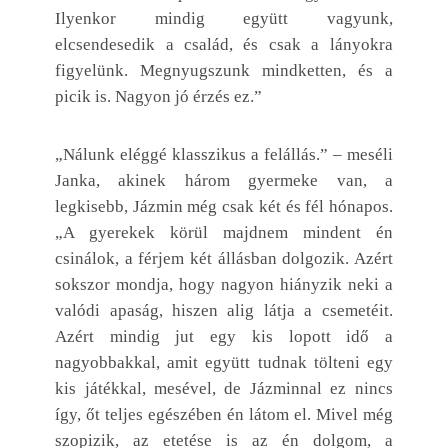
Ilyenkor mindig együtt vagyunk,
elcsendesedik a család, és csak a lányokra
figyelünk. Megnyugszunk mindketten, és a
picik is. Nagyon jó érzés ez.”
„Nálunk eléggé klasszikus a felállás.” – meséli
Janka, akinek három gyermeke van, a
legkisebb, Jázmin még csak két és fél hónapos.
„A gyerekek körül majdnem mindent én
csinálok, a férjem két állásban dolgozik. Azért
sokszor mondja, hogy nagyon hiányzik neki a
valódi apaság, hiszen alig látja a csemetéit.
Azért mindig jut egy kis lopott idő a
nagyobbakkal, amit együtt tudnak tölteni egy
kis játékkal, mesével, de Jázminnal ez nincs
így, őt teljes egészében én látom el. Mivel még
szopizik, az etetése is az én dolgom, a