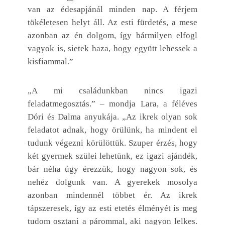
van az édesapjánál minden nap. A férjem
tökéletesen helyt áll. Az esti fürdetés, a mese
azonban az én dolgom, így bármilyen elfogl
vagyok is, sietek haza, hogy együtt lehessek a
kisfiammal.”
„A mi családunkban nincs igazi
feladatmegosztás.” – mondja Lara, a féléves
Dóri és Dalma anyukája. „Az ikrek olyan sok
feladatot adnak, hogy örülünk, ha mindent el
tudunk végezni körülöttük. Szuper érzés, hogy
két gyermek szülei lehetünk, ez igazi ajándék,
bár néha úgy érezzük, hogy nagyon sok, és
nehéz dolgunk van. A gyerekek mosolya
azonban mindennél többet ér. Az ikrek
tápszeresek, így az esti etetés élményét is meg
tudom osztani a párommal, aki nagyon lelkes.