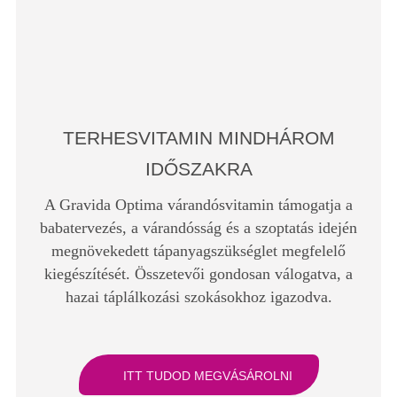
TERHESVITAMIN MINDHÁROM
IDŐSZAKRA
A Gravida Optima várandósvitamin támogatja a
babatervezés, a várandósság és a szoptatás idején
megnövekedett tápanyagszükséglet megfelelő
kiegészítését. Összetevői gondosan válogatva, a
hazai táplálkozási szokásokhoz igazodva.
ITT TUDOD MEGVÁSÁROLNI