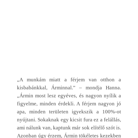
„A munkám miatt a férjem van otthon a
kisbabánkkal, Árminnal.” – mondja Hanna.
„Ármin most lesz egyéves, és nagyon nyílik a
figyelme, minden érdekli. A férjem nagyon jó
apa, minden területen igyekszik a 100%-ot
nyújtani. Sokaknak egy kicsit fura ez a felállás,
ami nálunk van, kaptunk már sok elítélő szót is.
Azonban úgy érzem, Ármin tökéletes kezekben