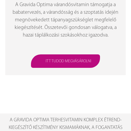
A Gravida Optima várandósvitamin támogatja a
babatervezés, a várandósság és a szoptatás idején
megnövekedett tápanyagszükséglet megfelelő
kiegészítését. Összetevői gondosan válogatva, a
hazai táplálkozási szokásokhoz igazodva.
ITT TUDOD MEGVÁSÁROLNI
A GRAVIDA OPTIMA TERHESVITAMIN KOMPLEX ÉTREND-
KIEGÉSZÍTŐ KÉSZÍTMÉNY KISMAMÁKNAK, A FOGANTATÁS