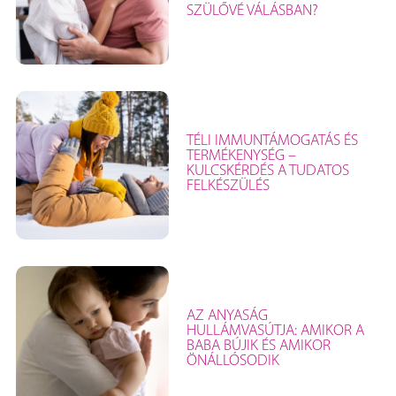
SZÜLŐVÉ VÁLÁSBAN?
TÉLI IMMUNTÁMOGATÁS ÉS
TERMÉKENYSÉG –
KULCSKÉRDÉS A TUDATOS
FELKÉSZÜLÉS
AZ ANYASÁG
HULLÁMVASÚTJA: AMIKOR A
BABA BÚJIK ÉS AMIKOR
ÖNÁLLÓSODIK