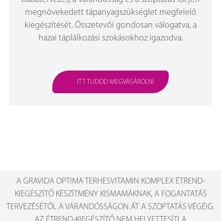
megnövekedett tápanyagszükséglet megfelelő
kiegészítését. Összetevői gondosan válogatva, a
hazai táplálkozási szokásokhoz igazodva.
ITT TUDOD MEGVÁSÁROLNI
A GRAVIDA OPTIMA TERHESVITAMIN KOMPLEX ÉTREND-
KIEGÉSZÍTŐ KÉSZÍTMÉNY KISMAMÁKNAK, A FOGANTATÁS
TERVEZÉSÉTŐL A VÁRANDÓSSÁGON ÁT A SZOPTATÁS VÉGÉIG.
AZ ÉTREND-KIEGÉSZÍTŐ NEM HELYETTESÍTI A