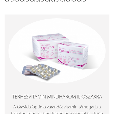
TERHESVITAMIN MINDHÁROM IDŐSZAKRA
A Gravida Optima várandósvitamin támogatja a
babatervezés, a várandósság és a szoptatás idején