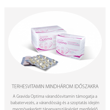
TERHESVITAMIN MINDHÁROM IDŐSZAKRA
A Gravida Optima várandósvitamin támogatja a
babatervezés, a várandósság és a szoptatás idején
megnövekedett tápanyagszükséglet megfelelő