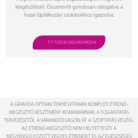
kiegészítését. Összetevői gondosan válogatva, a
hazai táplálkozási szokásokhoz igazodva.
ITT TUDOD MEGVÁSÁROLNI
A GRAVIDA OPTIMA TERHESVITAMIN KOMPLEX ÉTREND-
KIEGÉSZÍTŐ KÉSZÍTMÉNY KISMAMÁKNAK, A FOGANTATÁS
TERVEZÉSÉTŐL A VÁRANDÓSSÁGON ÁT A SZOPTATÁS VÉGÉIG.
AZ ÉTREND-KIEGÉSZÍTŐ NEM HELYETTESÍTI A
KIEGYENSÚLYOZOTT VEGYES ÉTRENDET ÉS AZ EGÉSZSÉGES