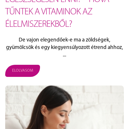
TŰNTEK A VITAMINOK AZ
ÉLELMISZEREKBŐL?
De vajon elegendőek-e ma a zöldségek,
gyümölcsök és egy kiegyensúlyozott étrend ahhoz,
...
ELOLVASOM