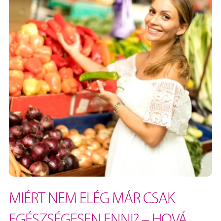
MIÉRT NEM ELÉG MÁR CSAK
EGÉSZSÉGESEN ENNI? – HOVÁ