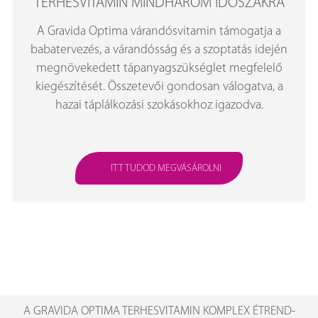
TERHESVITAMIN MINDHÁROM IDŐSZAKRA
A Gravida Optima várandósvitamin támogatja a
babatervezés, a várandósság és a szoptatás idején
megnövekedett tápanyagszükséglet megfelelő
kiegészítését. Összetevői gondosan válogatva, a
hazai táplálkozási szokásokhoz igazodva.
ITT TUDOD MEGVÁSÁROLNI
A GRAVIDA OPTIMA TERHESVITAMIN KOMPLEX ÉTREND-