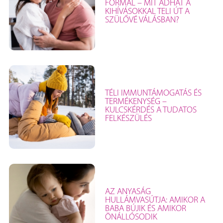
FORMÁL – MIT ADHAT A
KIHÍVÁSOKKAL TELI ÚT A
SZÜLŐVÉ VÁLÁSBAN?
TÉLI IMMUNTÁMOGATÁS ÉS
TERMÉKENYSÉG –
KULCSKÉRDÉS A TUDATOS
FELKÉSZÜLÉS
AZ ANYASÁG
HULLÁMVASÚTJA: AMIKOR A
BABA BÚJIK ÉS AMIKOR
ÖNÁLLÓSODIK