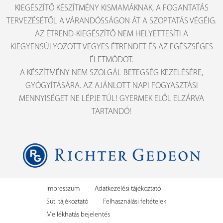
KIEGÉSZÍTŐ KÉSZÍTMÉNY KISMAMÁKNAK, A FOGANTATÁS
TERVEZÉSÉTŐL A VÁRANDÓSSÁGON ÁT A SZOPTATÁS VÉGÉIG.
AZ ÉTREND-KIEGÉSZÍTŐ NEM HELYETTESÍTI A
KIEGYENSÚLYOZOTT VEGYES ÉTRENDET ÉS AZ EGÉSZSÉGES
ÉLETMÓDOT.
A KÉSZÍTMÉNY NEM SZOLGÁL BETEGSÉG KEZELÉSÉRE,
GYÓGYÍTÁSÁRA. AZ AJÁNLOTT NAPI FOGYASZTÁSI
MENNYISÉGET NE LÉPJE TÚL! GYERMEK ELŐL ELZÁRVA
TARTANDÓ!
Impresszum
Adatkezelési tájékoztató
Süti tájékoztató
Felhasználási feltételek
Mellékhatás bejelentés