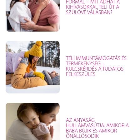
FORMÁL – MIT ADHAT A
KIHÍVÁSOKKAL TELI ÚT A
SZÜLŐVÉ VÁLÁSBAN?
TÉLI IMMUNTÁMOGATÁS ÉS
TERMÉKENYSÉG –
KULCSKÉRDÉS A TUDATOS
FELKÉSZÜLÉS
AZ ANYASÁG
HULLÁMVASÚTJA: AMIKOR A
BABA BÚJIK ÉS AMIKOR
ÖNÁLLÓSODIK