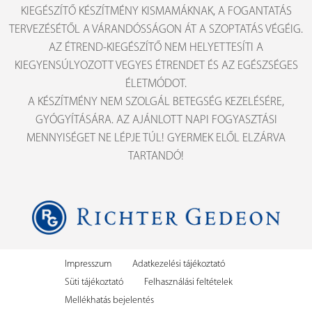
KIEGÉSZÍTŐ KÉSZÍTMÉNY KISMAMÁKNAK, A FOGANTATÁS
TERVEZÉSÉTŐL A VÁRANDÓSSÁGON ÁT A SZOPTATÁS VÉGÉIG.
AZ ÉTREND-KIEGÉSZÍTŐ NEM HELYETTESÍTI A
KIEGYENSÚLYOZOTT VEGYES ÉTRENDET ÉS AZ EGÉSZSÉGES
ÉLETMÓDOT.
A KÉSZÍTMÉNY NEM SZOLGÁL BETEGSÉG KEZELÉSÉRE,
GYÓGYÍTÁSÁRA. AZ AJÁNLOTT NAPI FOGYASZTÁSI
MENNYISÉGET NE LÉPJE TÚL! GYERMEK ELŐL ELZÁRVA
TARTANDÓ!
Impresszum
Adatkezelési tájékoztató
Süti tájékoztató
Felhasználási feltételek
Mellékhatás bejelentés