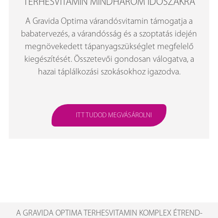
TERHESVITAMIN MINDHÁROM IDŐSZAKRA
A Gravida Optima várandósvitamin támogatja a
babatervezés, a várandósság és a szoptatás idején
megnövekedett tápanyagszükséglet megfelelő
kiegészítését. Összetevői gondosan válogatva, a
hazai táplálkozási szokásokhoz igazodva.
ITT TUDOD MEGVÁSÁROLNI
A GRAVIDA OPTIMA TERHESVITAMIN KOMPLEX ÉTREND-