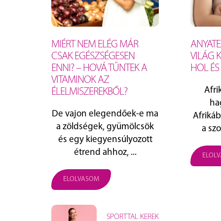
MIÉRT NEM ELÉG MÁR
ANYATE
CSAK EGÉSZSÉGESEN
VILÁG 
ENNI? – HOVÁ TŰNTEK A
HOL ÉS
VITAMINOK AZ
Afri
ÉLELMISZEREKBŐL?
ha
De vajon elegendőek-e ma
Afriká
a zöldségek, gyümölcsök
a szo
és egy kiegyensúlyozott
étrend ahhoz, ...
ELOL
ELOLVASOM
SPORTTAL KEREK