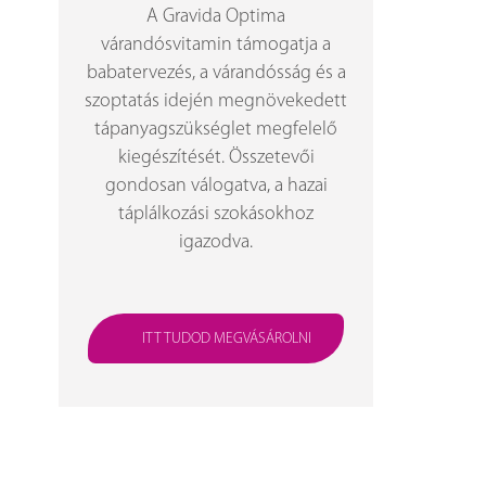
A Gravida Optima
várandósvitamin támogatja a
babatervezés, a várandósság és a
szoptatás idején megnövekedett
tápanyagszükséglet megfelelő
kiegészítését. Összetevői
gondosan válogatva, a hazai
táplálkozási szokásokhoz
igazodva.
ITT TUDOD MEGVÁSÁROLNI