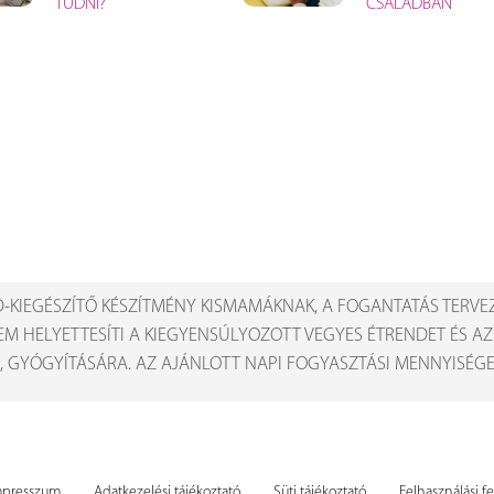
TUDNI?
CSALÁDBAN
-KIEGÉSZÍTŐ KÉSZÍTMÉNY KISMAMÁKNAK, A FOGANTATÁS TERVE
EM HELYETTESÍTI A KIEGYENSÚLYOZOTT VEGYES ÉTRENDET ÉS A
, GYÓGYÍTÁSÁRA. AZ AJÁNLOTT NAPI FOGYASZTÁSI MENNYISÉGET
mpresszum
Adatkezelési tájékoztató
Süti tájékoztató
Felhasználási fe