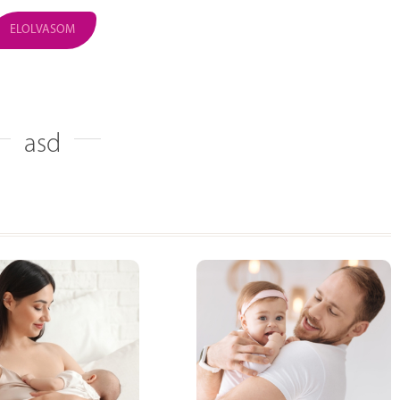
ELOLVASOM
asd