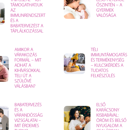
TAVASSZAL – ÍGY
ELSŐ HETEIRŐL
TÁMOGATHATJUK
ŐSZINTÉN – A
AZ
GYERMEK
IMMUNRENDSZERT
VALÓSÁGA
ÉS A
BABATERVEZÉST A
TÁPLÁLKOZÁSSAL
AMIKOR A
TÉLI
VÁRAKOZÁS
IMMUNTÁMOGATÁS
FORMÁL – MIT
ÉS TERMÉKENYSÉG
ADHAT A
– KULCSKÉRDÉS A
KIHÍVÁSOKKAL
TUDATOS
TELI ÚT A
FELKÉSZÜLÉS
SZÜLŐVÉ
VÁLÁSBAN?
BABATERVEZÉS
ELSŐ
ÉS A
KARÁCSONY
VÁRANDÓSSÁG
KISBABÁVAL:
VIZSGÁLATAI –
ÖRÖM ÉS BELSŐ
MIT ÉRDEMES
NYUGALOM A