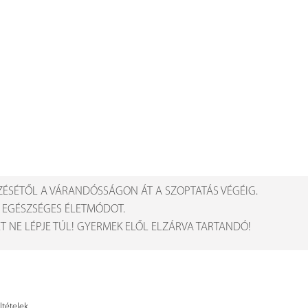
ZÉSÉTŐL A VÁRANDÓSSÁGON ÁT A SZOPTATÁS VÉGÉIG.
Z EGÉSZSÉGES ÉLETMÓDOT.
 NE LÉPJE TÚL! GYERMEK ELŐL ELZÁRVA TARTANDÓ!
ltételek