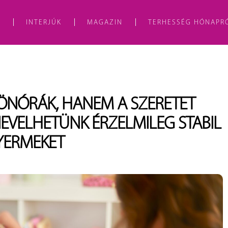
A
INTERJÚK
MAGAZIN
TERHESSÉG HÓNAPR
LÖNÓRÁK, HANEM A SZERETET
 NEVELHETÜNK ÉRZELMILEG STABIL
YERMEKET