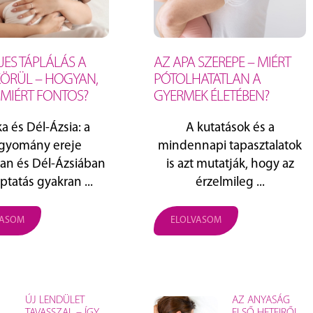
JES TÁPLÁLÁS A
AZ APA SZEREPE – MIÉRT
KÖRÜL – HOGYAN,
PÓTOLHATATLAN A
 MIÉRT FONTOS?
GYERMEK ÉLETÉBEN?
ka és Dél‑Ázsia: a
A kutatások és a
gyomány ereje
mindennapi tapasztalatok
ban és Dél‑Ázsiában
is azt mutatják, hogy az
ptatás gyakran ...
érzelmileg ...
VASOM
ELOLVASOM
ÚJ LENDÜLET
AZ ANYASÁG