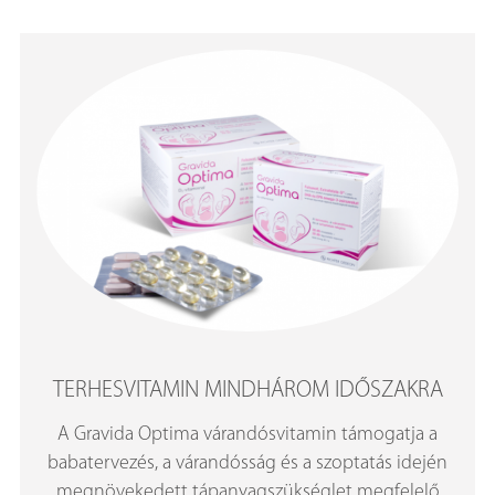
TERHESVITAMIN MINDHÁROM IDŐSZAKRA
A Gravida Optima várandósvitamin támogatja a
babatervezés, a várandósság és a szoptatás idején
megnövekedett tápanyagszükséglet megfelelő