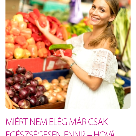
MIÉRT NEM ELÉG MÁR CSAK
EGÉSZSÉGESEN ENNI? – HOVÁ