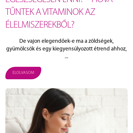
TŰNTEK A VITAMINOK AZ
ÉLELMISZEREKBŐL?
De vajon elegendőek-e ma a zöldségek,
gyümölcsök és egy kiegyensúlyozott étrend ahhoz,
...
ELOLVASOM