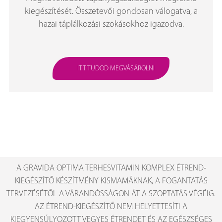
kiegészítését. Összetevői gondosan válogatva, a
hazai táplálkozási szokásokhoz igazodva.
ITT TUDOD MEGVÁSÁROLNI
A GRAVIDA OPTIMA TERHESVITAMIN KOMPLEX ÉTREND-
KIEGÉSZÍTŐ KÉSZÍTMÉNY KISMAMÁKNAK, A FOGANTATÁS
TERVEZÉSÉTŐL A VÁRANDÓSSÁGON ÁT A SZOPTATÁS VÉGÉIG.
AZ ÉTREND-KIEGÉSZÍTŐ NEM HELYETTESÍTI A
KIEGYENSÚLYOZOTT VEGYES ÉTRENDET ÉS AZ EGÉSZSÉGES