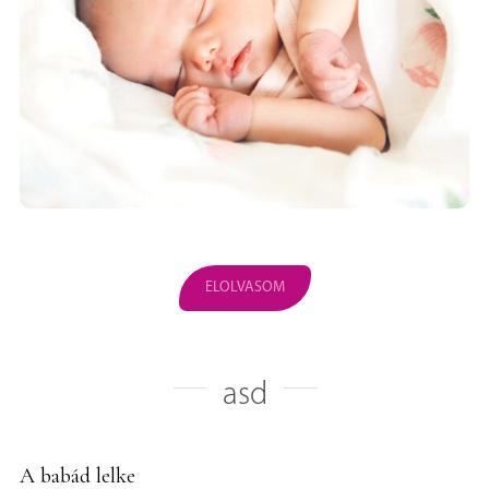
ELOLVASOM
asd
A babád lelke