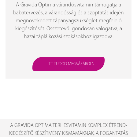
A Gravida Optima várandósvitamin támogatja a
babatervezés, a várandósság és a szoptatás idején
megnövekedett tápanyagszükséglet megfelelő
kiegészítését. Összetevői gondosan válogatva, a
hazai táplálkozási szokásokhoz igazodva.
ITT TUDOD MEGVÁSÁROLNI
A GRAVIDA OPTIMA TERHESVITAMIN KOMPLEX ÉTREND-
KIEGÉSZÍTŐ KÉSZÍTMÉNY KISMAMÁKNAK, A FOGANTATÁS