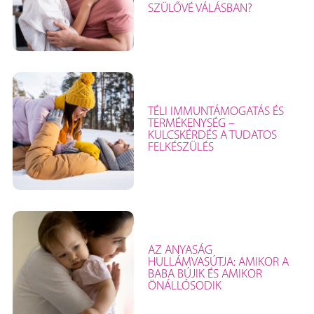
SZÜLŐVÉ VÁLÁSBAN?
TÉLI IMMUNTÁMOGATÁS ÉS
TERMÉKENYSÉG –
KULCSKÉRDÉS A TUDATOS
FELKÉSZÜLÉS
AZ ANYASÁG
HULLÁMVASÚTJA: AMIKOR A
BABA BÚJIK ÉS AMIKOR
ÖNÁLLÓSODIK