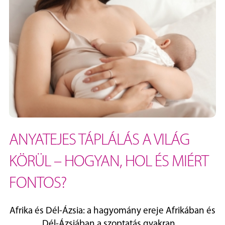
ANYATEJES TÁPLÁLÁS A VILÁG
KÖRÜL – HOGYAN, HOL ÉS MIÉRT
FONTOS?
Afrika és Dél‑Ázsia: a hagyomány ereje Afrikában és
Dél‑Ázsiában a szoptatás gyakran ...