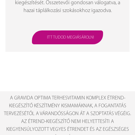
kiegészítését. Összetevői gondosan válogatva, a
hazai táplálkozási szokásokhoz igazodva.
ITT TUDOD MEGVÁSÁROLNI
A GRAVIDA OPTIMA TERHESVITAMIN KOMPLEX ÉTREND-
KIEGÉSZÍTŐ KÉSZÍTMÉNY KISMAMÁKNAK, A FOGANTATÁS
TERVEZÉSÉTŐL A VÁRANDÓSSÁGON ÁT A SZOPTATÁS VÉGÉIG.
AZ ÉTREND-KIEGÉSZÍTŐ NEM HELYETTESÍTI A
KIEGYENSÚLYOZOTT VEGYES ÉTRENDET ÉS AZ EGÉSZSÉGES