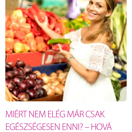
MIÉRT NEM ELÉG MÁR CSAK
EGÉSZSÉGESEN ENNI? – HOVÁ