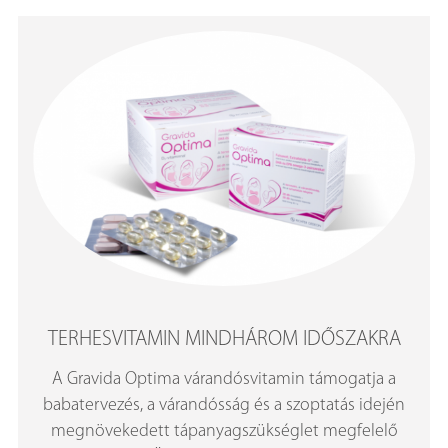
TERHESVITAMIN MINDHÁROM IDŐSZAKRA
A Gravida Optima várandósvitamin támogatja a
babatervezés, a várandósság és a szoptatás idején
megnövekedett tápanyagszükséglet megfelelő