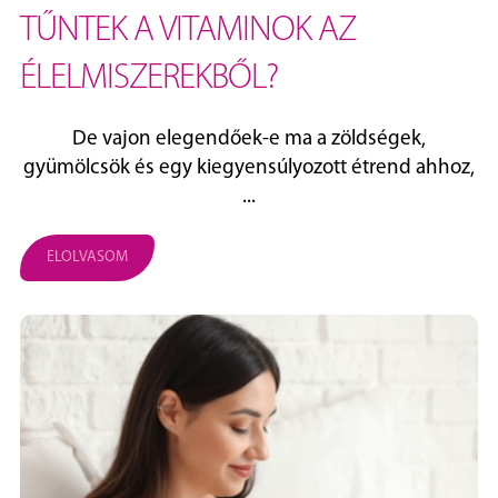
TŰNTEK A VITAMINOK AZ
ÉLELMISZEREKBŐL?
De vajon elegendőek-e ma a zöldségek,
gyümölcsök és egy kiegyensúlyozott étrend ahhoz,
...
ELOLVASOM