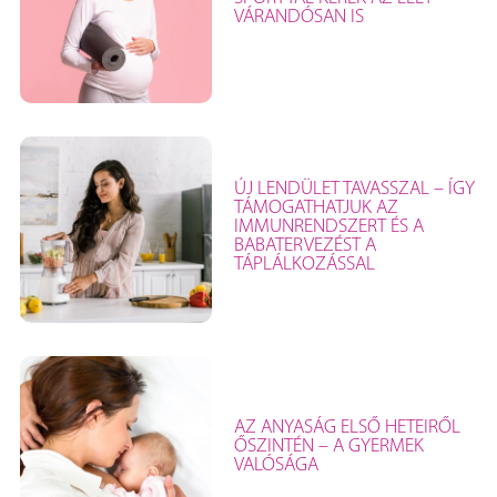
VÁRANDÓSAN IS
ÚJ LENDÜLET TAVASSZAL – ÍGY
TÁMOGATHATJUK AZ
IMMUNRENDSZERT ÉS A
BABATERVEZÉST A
TÁPLÁLKOZÁSSAL
AZ ANYASÁG ELSŐ HETEIRŐL
ŐSZINTÉN – A GYERMEK
VALÓSÁGA