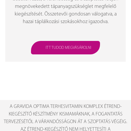
megnövekedett tápanyagszükséglet megfelelő
kiegészítését. Összetevői gondosan válogatva, a
hazai táplálkozási szokásokhoz igazodva.
ITT TUDOD MEGVÁSÁROLNI
A GRAVIDA OPTIMA TERHESVITAMIN KOMPLEX ÉTREND-
KIEGÉSZÍTŐ KÉSZÍTMÉNY KISMAMÁKNAK, A FOGANTATÁS
TERVEZÉSÉTŐL A VÁRANDÓSSÁGON ÁT A SZOPTATÁS VÉGÉIG.
AZ ÉTREND-KIEGÉSZÍTŐ NEM HELYETTESÍTI A