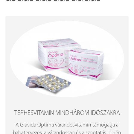
TERHESVITAMIN MINDHÁROM IDŐSZAKRA
A Gravida Optima várandósvitamin támogatja a
babatervezés, a várandósság és a szoptatás idején