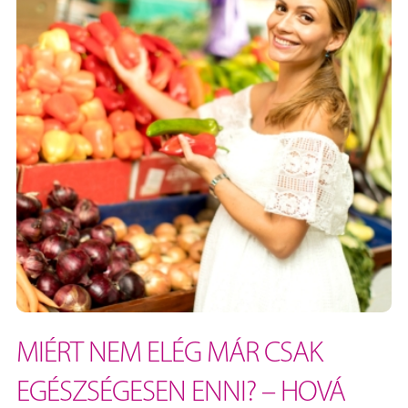
MIÉRT NEM ELÉG MÁR CSAK
EGÉSZSÉGESEN ENNI? – HOVÁ