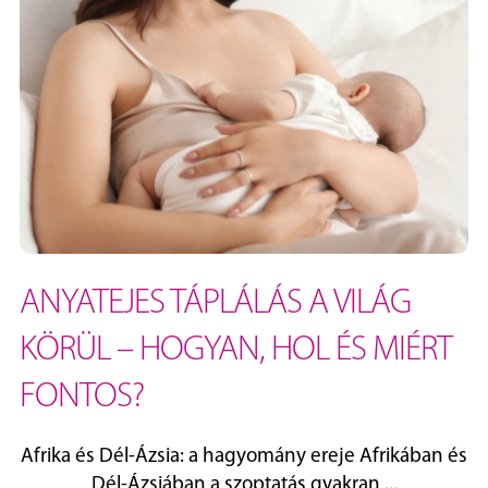
ANYATEJES TÁPLÁLÁS A VILÁG
KÖRÜL – HOGYAN, HOL ÉS MIÉRT
FONTOS?
Afrika és Dél‑Ázsia: a hagyomány ereje Afrikában és
Dél‑Ázsiában a szoptatás gyakran ...