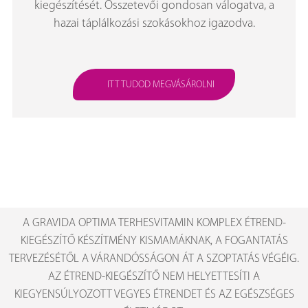
kiegészítését. Összetevői gondosan válogatva, a
hazai táplálkozási szokásokhoz igazodva.
ITT TUDOD MEGVÁSÁROLNI
A GRAVIDA OPTIMA TERHESVITAMIN KOMPLEX ÉTREND-
KIEGÉSZÍTŐ KÉSZÍTMÉNY KISMAMÁKNAK, A FOGANTATÁS
TERVEZÉSÉTŐL A VÁRANDÓSSÁGON ÁT A SZOPTATÁS VÉGÉIG.
AZ ÉTREND-KIEGÉSZÍTŐ NEM HELYETTESÍTI A
KIEGYENSÚLYOZOTT VEGYES ÉTRENDET ÉS AZ EGÉSZSÉGES