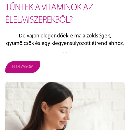
TŰNTEK A VITAMINOK AZ
ÉLELMISZEREKBŐL?
De vajon elegendőek-e ma a zöldségek,
gyümölcsök és egy kiegyensúlyozott étrend ahhoz,
...
ELOLVASOM