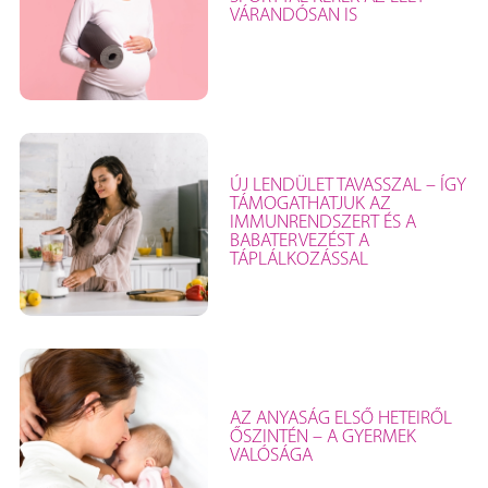
VÁRANDÓSAN IS
ÚJ LENDÜLET TAVASSZAL – ÍGY
TÁMOGATHATJUK AZ
IMMUNRENDSZERT ÉS A
BABATERVEZÉST A
TÁPLÁLKOZÁSSAL
AZ ANYASÁG ELSŐ HETEIRŐL
ŐSZINTÉN – A GYERMEK
VALÓSÁGA