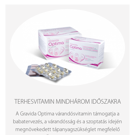
TERHESVITAMIN MINDHÁROM IDŐSZAKRA
A Gravida Optima várandósvitamin támogatja a
babatervezés, a várandósság és a szoptatás idején
megnövekedett tápanyagszükséglet megfelelő