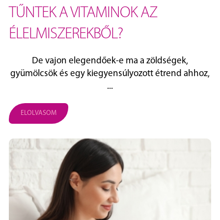
TŰNTEK A VITAMINOK AZ
ÉLELMISZEREKBŐL?
De vajon elegendőek-e ma a zöldségek,
gyümölcsök és egy kiegyensúlyozott étrend ahhoz,
...
ELOLVASOM