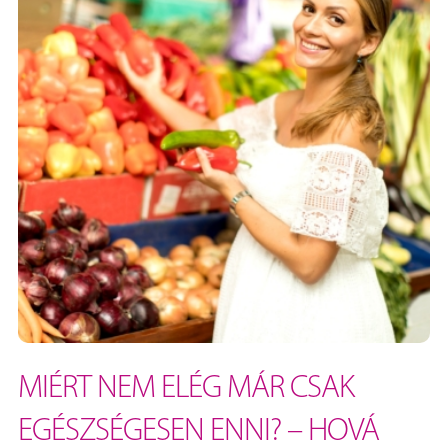
MIÉRT NEM ELÉG MÁR CSAK
EGÉSZSÉGESEN ENNI? – HOVÁ