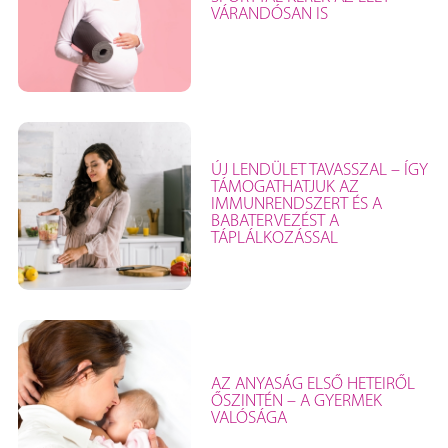
VÁRANDÓSAN IS
ÚJ LENDÜLET TAVASSZAL – ÍGY
TÁMOGATHATJUK AZ
IMMUNRENDSZERT ÉS A
BABATERVEZÉST A
TÁPLÁLKOZÁSSAL
AZ ANYASÁG ELSŐ HETEIRŐL
ŐSZINTÉN – A GYERMEK
VALÓSÁGA