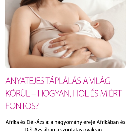
ANYATEJES TÁPLÁLÁS A VILÁG
KÖRÜL – HOGYAN, HOL ÉS MIÉRT
FONTOS?
Afrika és Dél‑Ázsia: a hagyomány ereje Afrikában és
Dél‑Ázsiában a szoptatás gyakran ...