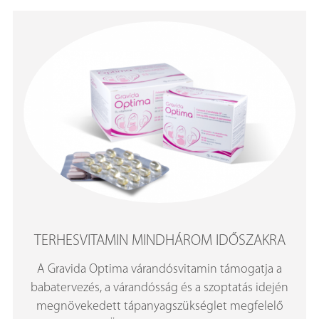
TERHESVITAMIN MINDHÁROM IDŐSZAKRA
A Gravida Optima várandósvitamin támogatja a
babatervezés, a várandósság és a szoptatás idején
megnövekedett tápanyagszükséglet megfelelő