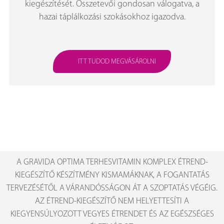
kiegészítését. Összetevői gondosan válogatva, a
hazai táplálkozási szokásokhoz igazodva.
ITT TUDOD MEGVÁSÁROLNI
A GRAVIDA OPTIMA TERHESVITAMIN KOMPLEX ÉTREND-
KIEGÉSZÍTŐ KÉSZÍTMÉNY KISMAMÁKNAK, A FOGANTATÁS
TERVEZÉSÉTŐL A VÁRANDÓSSÁGON ÁT A SZOPTATÁS VÉGÉIG.
AZ ÉTREND-KIEGÉSZÍTŐ NEM HELYETTESÍTI A
KIEGYENSÚLYOZOTT VEGYES ÉTRENDET ÉS AZ EGÉSZSÉGES