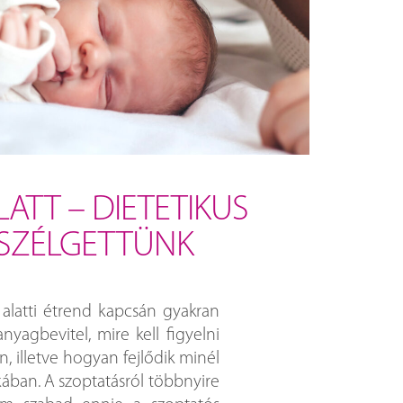
ATT – DIETETIKUS
ESZÉLGETTÜNK
 alatti étrend kapcsán gyakran
yagbevitel, mire kell figyelni
, illetve hogyan fejlődik minél
ban. A szoptatásról többnyire