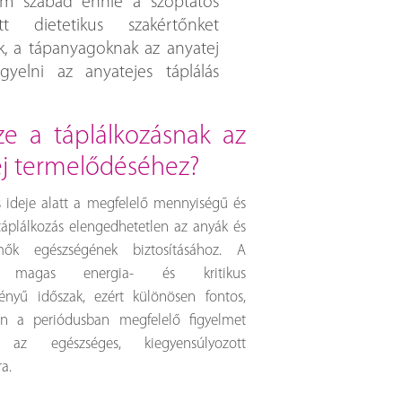
nem szabad ennie a szoptatós
tt dietetikus szakértőnket
k, a tápanyagoknak az anyatej
gyelni az anyatejes táplálás
ej termelődéséhez?
s ideje alatt a megfelelő mennyiségű és
áplálkozás elengedhetetlen az anyák és
ők egészségének biztosításához. A
ás magas energia- és kritikus
ényű időszak, ezért különösen fontos,
n a periódusban megfelelő figyelmet
k az egészséges, kiegyensúlyozott
ra.