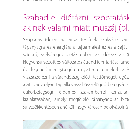
ennél körülbelül 7 decivel több folyadékra van szükség
szabad-e diétázni szoptatáskor? mit csináljon az,
akinek valami miatt muszáj (pl
Szoptatás idején az anya testének szüksége v
tápanyagra és energiára a tejtermeléshez és a saját 
szigorú, szélsőséges diéták ebben az időszakban (
kiegyensúlyozott és változatos étrend fenntartása, am
és elegendő mennyiségű energiát a tejtermeléshez és
visszaszerezni a várandósság előtti testtömegét, egé
alatt vagy olyan táplálkozással összefüggő betegsége 
cukorbetegség), érdemes szakemberrel konzultá
kialakításában, amely megfelelő tápanyagokat biz
súlycsökkentésben anélkül, hogy károsan befolyásolná 