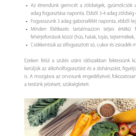
Az étrendünk gerincét a zöldségek, gyümölcsök al
adag fogyasztása naponta. Ebből 3-4 adag zöldség 
Fogyasszunk 3 adag gabonafélét naponta, ebből lega
Minden főétkezés tartalmazzon teljes értékű f
fehérjeforrások közül (hús, halak, tojás, tejterméke
Csökkentsük az elfogyasztott só, cukor és zsiradék 
Ezeken felül a szülés utáni időszakban fektessünk kü
kerüljük az alkoholfogyasztást és a dohányzást, figyel
is. A mozgásra az orvosunk engedélyével, fokozatosan
a testünk jelzéseit, szükségleteit.