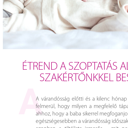
ÉTREND A SZOPTATÁS AL
SZAKÉRTŐNKKEL B
A várandósság előtti és a kilenc hónap
felmerül, hogy milyen a megfelelő tápan
ahhoz, hogy a baba sikerrel megfoganjon
egészségesebben a várandósság időszaká