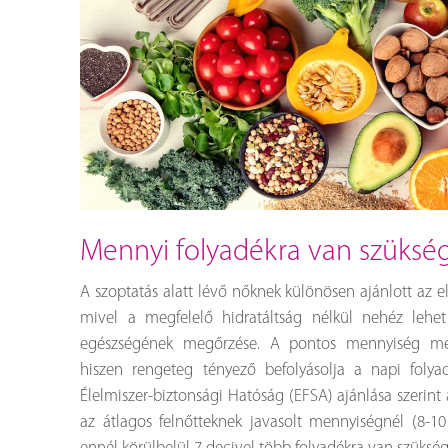
mennyi folyadékra van szüksé
A szoptatás alatt lévő nőknek különösen ajánlott az 
mivel a megfelelő hidratáltság nélkül nehéz lehet
egészségének megőrzése. A pontos mennyiség megá
hiszen rengeteg tényező befolyásolja a napi folya
Élelmiszer-biztonsági Hatóság (EFSA) ajánlása szerin
az átlagos felnőtteknek javasolt mennyiségnél (8-10 