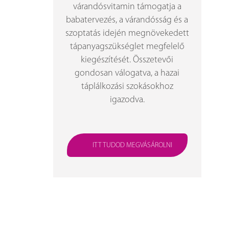
várandósvitamin támogatja a
babatervezés, a várandósság és a
szoptatás idején megnövekedett
tápanyagszükséglet megfelelő
kiegészítését. Összetevői
gondosan válogatva, a hazai
táplálkozási szokásokhoz
igazodva.
ITT TUDOD MEGVÁSÁROLNI