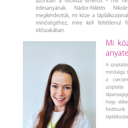
azonban a tiltólista ismerős – mit 
édesanyának. Nádor-Nikitits Nikole
megkérdeztük, mi köze a táplálkozásna
minőségéhez, mire kell feltétlenül fi
időszakában.
mi köze a táplálkozásnak az
anyat
A szoptatá
minőségű t
a csecsem
szoptat
tápanyagig
hogy ebbe
fordítsun
táplálkozás