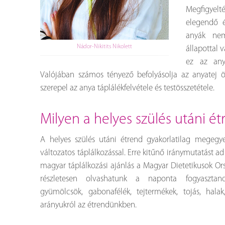
Megfigyel
elegendő é
anyák nem
Nádor-Nikitits Nikolett
állapottal 
ez az anya
Valójában számos tényező befolyásolja az anyatej ös
szerepel az anya táplálékfelvétele és testösszetétele.
milyen a helyes szülés utáni é
A helyes szülés utáni étrend gyakorlatilag megegye
változatos táplálkozással. Erre kitűnő iránymutatást
magyar táplálkozási ajánlás a Magyar Dietetikusok O
részletesen olvashatunk a naponta fogyasztandó
gyümölcsök, gabonafélék, tejtermékek, tojás, hala
arányukról az étrendünkben.