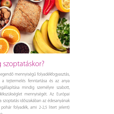
g szoptatáskor?
elegendő mennyiségű folyadékfogyasztás,
 a tejtermelés fenntartása és az anya
llapítása mindig személyre szabott,
dékszükséglet mennyiségét. Az Európai
t a szoptatás időszakában az édesanyának
pohár folyadék, ami 2-2,5 litert jelent)