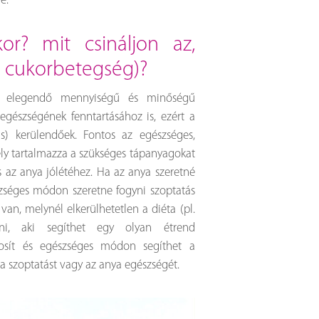
e.
. cukorbetegség)?
an elegendő mennyiségű és minőségű
egészségének fenntartásához is, ezért a
is) kerülendőek. Fontos az egészséges,
ely tartalmazza a szükséges tápanyagokat
 az anya jólétéhez. Ha az anya szeretné
szséges módon szeretne fogyni szoptatás
van, melynél elkerülhetetlen a diéta (pl.
lni, aki segíthet egy olyan étrend
tosít és egészséges módon segíthet a
a szoptatást vagy az anya egészségét.