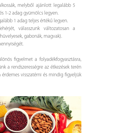
kossák, melyből ajánlott legalább 5
és 1-2 adag gyümölcs legyen.
lább 1 adag teljes értékű legyen.
ehérjét, válasszunk változatosan a
k, hüvelyesek, gabonák, magvak).
mennyiségét.
lönös figyelmet a folyadékfogyasztásra,
jünk a rendszerességre az étkezések terén
 érdemes visszatérni és mindig figyeljük