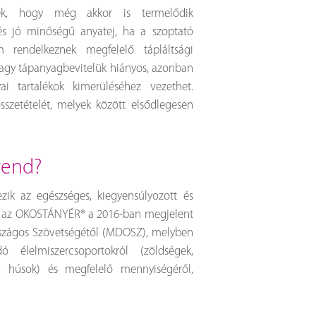
ték, hogy még akkor is termelődik
s jó minőségű anyatej, ha a szoptató
 rendelkeznek megfelelő tápláltsági
vagy tápanyagbevitelük hiányos, azonban
i tartalékok kimerüléséhez vezethet.
szetételét, melyek között elsődlegesen
trend?
zik az egészséges, kiegyensúlyozott és
 ad az OKOSTÁNYÉR® a 2016-ban megjelent
rszágos Szövetségétől (MDOSZ), melyben
 élelmiszercsoportokról (zöldségek,
k, húsok) és megfelelő mennyiségéről,