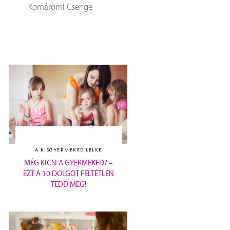
Komáromi Csenge
A KISGYERMEKED LELKE
MÉG KICSI A GYERMEKED? –
EZT A 10 DOLGOT FELTÉTLEN
TEDD MEG!