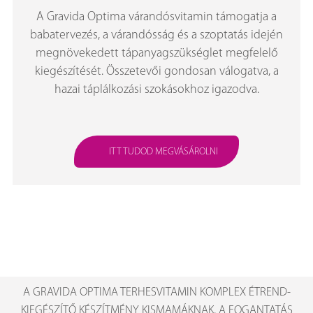
A Gravida Optima várandósvitamin támogatja a
babatervezés, a várandósság és a szoptatás idején
megnövekedett tápanyagszükséglet megfelelő
kiegészítését. Összetevői gondosan válogatva, a
hazai táplálkozási szokásokhoz igazodva.
ITT TUDOD MEGVÁSÁROLNI
A GRAVIDA OPTIMA TERHESVITAMIN KOMPLEX ÉTREND-
KIEGÉSZÍTŐ KÉSZÍTMÉNY KISMAMÁKNAK, A FOGANTATÁS