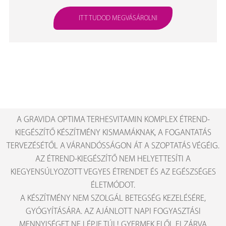
ITT TUDOD MEGVÁSÁROLNI
A GRAVIDA OPTIMA TERHESVITAMIN KOMPLEX ÉTREND-
KIEGÉSZÍTŐ KÉSZÍTMÉNY KISMAMÁKNAK, A FOGANTATÁS
TERVEZÉSÉTŐL A VÁRANDÓSSÁGON ÁT A SZOPTATÁS VÉGÉIG.
AZ ÉTREND-KIEGÉSZÍTŐ NEM HELYETTESÍTI A
KIEGYENSÚLYOZOTT VEGYES ÉTRENDET ÉS AZ EGÉSZSÉGES
ÉLETMÓDOT.
A KÉSZÍTMÉNY NEM SZOLGÁL BETEGSÉG KEZELÉSÉRE,
GYÓGYÍTÁSÁRA. AZ AJÁNLOTT NAPI FOGYASZTÁSI
MENNYISÉGET NE LÉPJE TÚL! GYERMEK ELŐL ELZÁRVA