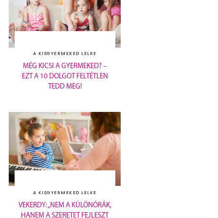
A KISGYERMEKED LELKE
MÉG KICSI A GYERMEKED? –
EZT A 10 DOLGOT FELTÉTLEN
TEDD MEG!
A KISGYERMEKED LELKE
VEKERDY: „NEM A KÜLÖNÓRÁK,
HANEM A SZERETET FEJLESZT