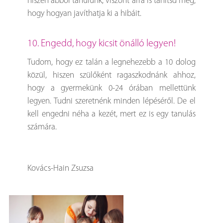
hiszen abból tanulunk, viszont arra is tanítsd meg,
hogy hogyan javíthatja ki a hibáit.
10. Engedd, hogy kicsit önálló legyen!
Tudom, hogy ez talán a legnehezebb a 10 dolog
közül, hiszen szülőként ragaszkodnánk ahhoz,
hogy a gyermekünk 0-24 órában mellettünk
legyen. Tudni szeretnénk minden lépéséről. De el
kell engedni néha a kezét, mert ez is egy tanulás
számára.
Kovács-Hain Zsuzsa