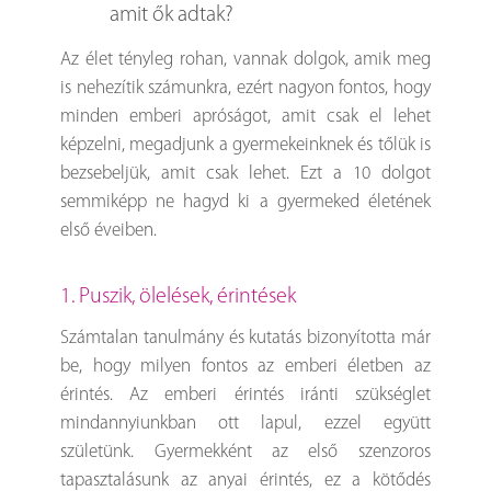
amit ők adtak?
Az élet tényleg rohan, vannak dolgok, amik meg
is nehezítik számunkra, ezért nagyon fontos, hogy
minden emberi apróságot, amit csak el lehet
képzelni, megadjunk a gyermekeinknek és tőlük is
bezsebeljük, amit csak lehet. Ezt a 10 dolgot
semmiképp ne hagyd ki a gyermeked életének
első éveiben.
1. Puszik, ölelések, érintések
Számtalan tanulmány és kutatás bizonyította már
be, hogy milyen fontos az emberi életben az
érintés. Az emberi érintés iránti szükséglet
mindannyiunkban ott lapul, ezzel együtt
születünk. Gyermekként az első szenzoros
tapasztalásunk az anyai érintés, ez a kötődés