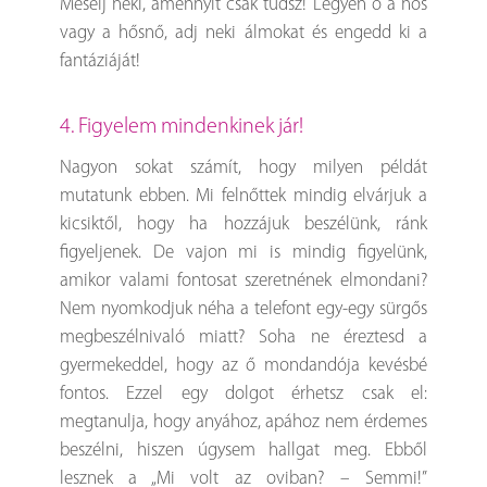
Mesélj neki, amennyit csak tudsz! Legyen ő a hős
vagy a hősnő, adj neki álmokat és engedd ki a
fantáziáját!
4. Figyelem mindenkinek jár!
Nagyon sokat számít, hogy milyen példát
mutatunk ebben. Mi felnőttek mindig elvárjuk a
kicsiktől, hogy ha hozzájuk beszélünk, ránk
figyeljenek. De vajon mi is mindig figyelünk,
amikor valami fontosat szeretnének elmondani?
Nem nyomkodjuk néha a telefont egy-egy sürgős
megbeszélnivaló miatt? Soha ne éreztesd a
gyermekeddel, hogy az ő mondandója kevésbé
fontos. Ezzel egy dolgot érhetsz csak el:
megtanulja, hogy anyához, apához nem érdemes
beszélni, hiszen úgysem hallgat meg. Ebből
lesznek a „Mi volt az oviban? – Semmi!”