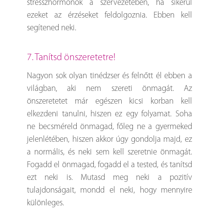
stresszhormonok a szervezetében, ha sikerül
ezeket az érzéseket feldolgoznia. Ebben kell
segítened neki.
7. Tanítsd önszeretetre!
Nagyon sok olyan tinédzser és felnőtt él ebben a
világban, aki nem szereti önmagát. Az
önszeretetet már egészen kicsi korban kell
elkezdeni tanulni, hiszen ez egy folyamat. Soha
ne becsméreld önmagad, főleg ne a gyermeked
jelenlétében, hiszen akkor úgy gondolja majd, ez
a normális, és neki sem kell szeretnie önmagát.
Fogadd el önmagad, fogadd el a tested, és tanítsd
ezt neki is. Mutasd meg neki a pozitív
tulajdonságait, mondd el neki, hogy mennyire
különleges.