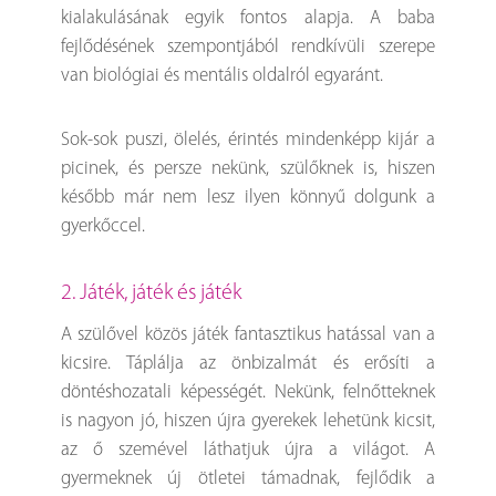
kialakulásának egyik fontos alapja. A baba
fejlődésének szempontjából rendkívüli szerepe
van biológiai és mentális oldalról egyaránt.
Sok-sok puszi, ölelés, érintés mindenképp kijár a
picinek, és persze nekünk, szülőknek is, hiszen
később már nem lesz ilyen könnyű dolgunk a
gyerkőccel.
2. Játék, játék és játék
A szülővel közös játék fantasztikus hatással van a
kicsire. Táplálja az önbizalmát és erősíti a
döntéshozatali képességét. Nekünk, felnőtteknek
is nagyon jó, hiszen újra gyerekek lehetünk kicsit,
az ő szemével láthatjuk újra a világot. A
gyermeknek új ötletei támadnak, fejlődik a