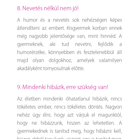
8. Nevetés nélkül nem jó!
A humor és a nevetés sok nehézségen képes
átlendíteni az embert. Kisgyermek korban ennek
még nagyobb jelentősége van, mint hinnéd. A
gyermeknek, aki tud nevetni, fejlődik a
humorérzéke, könnyebben és fesztelenebbül áll
majd olyan dolgokhoz, amelyek valamilyen
akadályként tornyosulnak előtte.
9. Mindenki hibázik, erre szükség van!
Az életben mindenki óhatatlanul hibázik, nincs
tökéletes ember, nincs tökéletes döntés. Nagyon
nehéz úgy élni, hogy azt várjuk el magunktól,
hogy ne hibázzunk, hiszen az lehetetlen. A
gyermekednek is tanítsd meg, hogy hibázni kell,