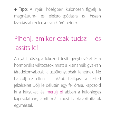
+ Tipp:
A nyári hőségben különösen figyelj a
magnézium- és elektrolitpótlásra is, hiszen
izzadással ezek gyorsan kiürülhetnek.
pihenj, amikor csak tudsz – és
lassíts le!
A nyári hőség, a fokozott testi igénybevétel és a
hormonális változások miatt a kismamák gyakran
fáradékonyabbak, aluszékonyabbak lehetnek. Ne
harcolj ez ellen – inkább hallgass a tested
jelzéseire! Dőlj le délután egy fél órára, kapcsold
ki a kütyüket, és
merülj el
abban a különleges
kapcsolatban, amit már most is kialakítottatok
egymással.