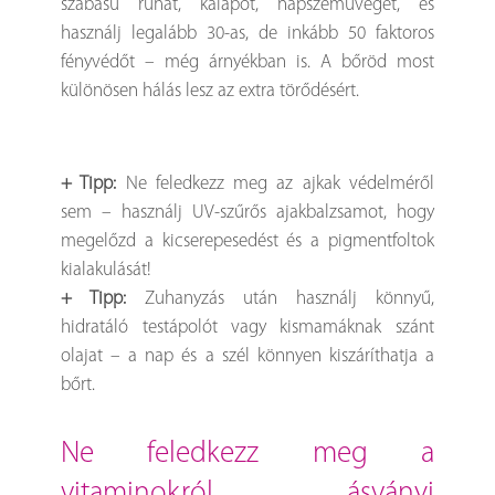
szabású ruhát, kalapot, napszemüveget, és
használj legalább 30-as, de inkább 50 faktoros
fényvédőt – még árnyékban is. A bőröd most
különösen hálás lesz az extra törődésért.
+ Tipp:
Ne feledkezz meg az ajkak védelméről
sem – használj UV-szűrős ajakbalzsamot, hogy
megelőzd a kicserepesedést és a pigmentfoltok
kialakulását!
+ Tipp:
Zuhanyzás után használj könnyű,
hidratáló testápolót vagy kismamáknak szánt
olajat – a nap és a szél könnyen kiszáríthatja a
bőrt.
ne feledkezz meg a
vitaminokról, ásványi