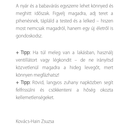
A nyár és a babavárás egyszerre lehet könnyed és
meghitt időszak. Figyelj magadra, adj teret a
pihenésnek, tápláld a tested és a lelked – hiszen
most nemcsak magadról, hanem egy új életről is
gondoskodsz.
+ Tipp:
Ha túl meleg van a lakásban, használj
ventillátort vagy légkondit – de ne irányítsd
közvetlenül magadra a hideg levegőt, mert
könnyen megfázhatsz!
+ Tipp:
Rövid, langyos zuhany napközben segít
felfrissülni és csökkenteni a hőség okozta
kellemetlenségeket.
Kovács-Hain Zsuzsa