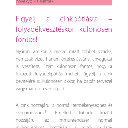
növekvő kis életnek.
figyelj a cinkpótlásra –
folyadékvesztéskor különösen
fontos!
Nyáron, amikor a meleg miatt többet izzadsz,
nemcsak vizet, hanem értékes ásványi anyagokat
is veszítesz. Ezért különösen fontos, hogy a
fokozott folyadékpótlás mellett ügyelj a cink
bevitelére is, különösen akkor, ha babát tervezel
vagy már úton van a pici.
A cink hozzájárul a normál termékenységhez és
1
szaporodáshoz
. Emellett többek között
hozzájárul az immunrendszer normál
2
működéséhez
, hozzájárul a sejtek oxidatív