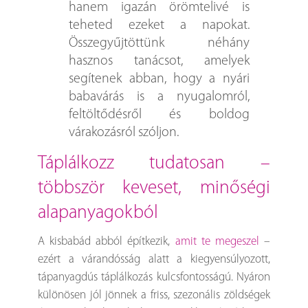
hanem igazán örömtelivé is
teheted ezeket a napokat.
Összegyűjtöttünk néhány
hasznos tanácsot, amelyek
segítenek abban, hogy a nyári
babavárás is a nyugalomról,
feltöltődésről és boldog
várakozásról szóljon.
táplálkozz tudatosan –
többször keveset, minőségi
alapanyagokból
A kisbabád abból építkezik,
amit te megeszel
–
ezért a várandósság alatt a kiegyensúlyozott,
tápanyagdús táplálkozás kulcsfontosságú. Nyáron
különösen jól jönnek a friss, szezonális zöldségek