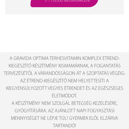
ITT TUDOD MEGVÁSÁROLNI
A GRAVIDA OPTIMA TERHESVITAMIN KOMPLEX ÉTREND-
KIEGÉSZÍTŐ KÉSZÍTMÉNY KISMAMÁKNAK, A FOGANTATÁS
TERVEZÉSÉTŐL A VÁRANDÓSSÁGON ÁT A SZOPTATÁS VÉGÉIG.
AZ ÉTREND-KIEGÉSZÍTŐ NEM HELYETTESÍTI A
KIEGYENSÚLYOZOTT VEGYES ÉTRENDET ÉS AZ EGÉSZSÉGES
ÉLETMÓDOT.
A KÉSZÍTMÉNY NEM SZOLGÁL BETEGSÉG KEZELÉSÉRE,
GYÓGYÍTÁSÁRA. AZ AJÁNLOTT NAPI FOGYASZTÁSI
MENNYISÉGET NE LÉPJE TÚL! GYERMEK ELŐL ELZÁRVA
TARTANDÓ!