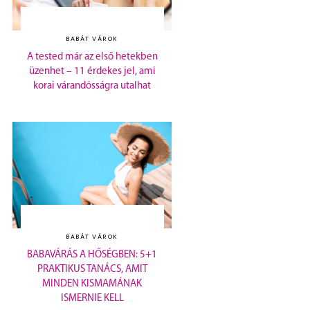
BABÁT VÁROK
A tested már az első hetekben
üzenhet – 11 érdekes jel, ami
korai várandósságra utalhat
BABÁT VÁROK
BABAVÁRÁS A HŐSÉGBEN: 5+1
PRAKTIKUS TANÁCS, AMIT
MINDEN KISMAMÁNAK
ISMERNIE KELL