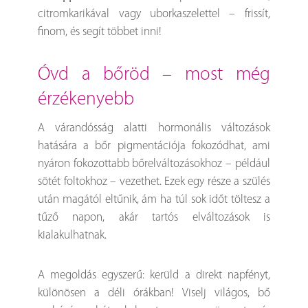
citromkarikával vagy uborkaszelettel – frissít,
finom, és segít többet inni!
óvd a bőröd – most még
érzékenyebb
A várandósság alatti hormonális változások
hatására a bőr pigmentációja fokozódhat, ami
nyáron fokozottabb bőrelváltozásokhoz – például
sötét foltokhoz – vezethet. Ezek egy része a szülés
után magától eltűnik, ám ha túl sok időt töltesz a
tűző napon, akár tartós elváltozások is
kialakulhatnak.
A megoldás egyszerű: kerüld a direkt napfényt,
különösen a déli órákban! Viselj világos, bő