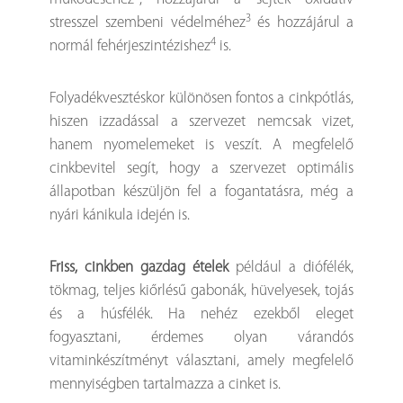
3
stresszel szembeni védelméhez
és hozzájárul a
4
normál fehérjeszintézishez
is.
Folyadékvesztéskor különösen fontos a cinkpótlás,
hiszen izzadással a szervezet nemcsak vizet,
hanem nyomelemeket is veszít. A megfelelő
cinkbevitel segít, hogy a szervezet optimális
állapotban készüljön fel a fogantatásra, még a
nyári kánikula idején is.
Friss, cinkben gazdag ételek
például a diófélék,
tökmag, teljes kiőrlésű gabonák, hüvelyesek, tojás
és a húsfélék. Ha nehéz ezekből eleget
fogyasztani, érdemes olyan várandós
vitaminkészítményt választani, amely megfelelő
mennyiségben tartalmazza a cinket is.