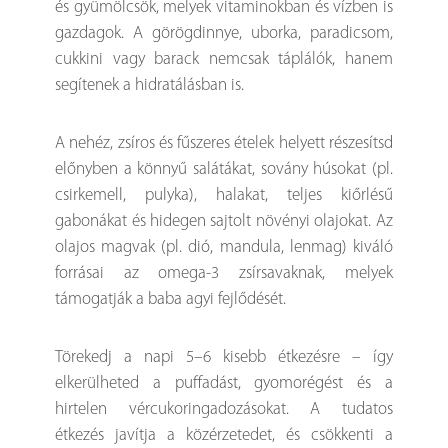
és gyümölcsök, melyek vitaminokban és vízben is
gazdagok. A görögdinnye, uborka, paradicsom,
cukkini vagy barack nemcsak táplálók, hanem
segítenek a hidratálásban is.
A nehéz, zsíros és fűszeres ételek helyett részesítsd
előnyben a könnyű salátákat, sovány húsokat (pl.
csirkemell, pulyka), halakat, teljes kiőrlésű
gabonákat és hidegen sajtolt növényi olajokat. Az
olajos magvak (pl. dió, mandula, lenmag) kiváló
forrásai az omega-3 zsírsavaknak, melyek
támogatják a baba agyi fejlődését.
Törekedj a napi 5–6 kisebb étkezésre – így
elkerülheted a puffadást, gyomorégést és a
hirtelen vércukoringadozásokat. A tudatos
étkezés javítja a közérzetedet, és csökkenti a