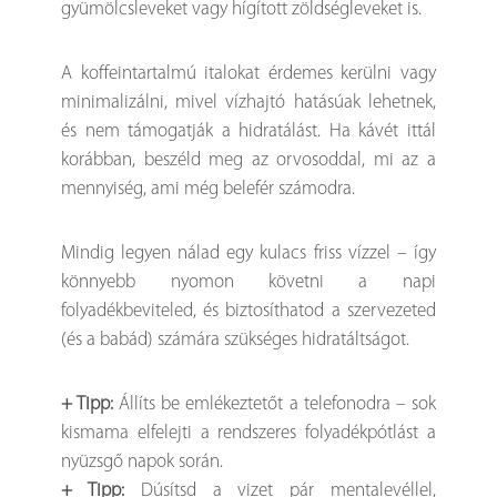
gyümölcsleveket vagy hígított zöldségleveket is.
A koffeintartalmú italokat érdemes kerülni vagy
minimalizálni, mivel vízhajtó hatásúak lehetnek,
és nem támogatják a hidratálást. Ha kávét ittál
korábban, beszéld meg az orvosoddal, mi az a
mennyiség, ami még belefér számodra.
Mindig legyen nálad egy kulacs friss vízzel – így
könnyebb nyomon követni a napi
folyadékbeviteled, és biztosíthatod a szervezeted
(és a babád) számára szükséges hidratáltságot.
+ Tipp:
Állíts be emlékeztetőt a telefonodra – sok
kismama elfelejti a rendszeres folyadékpótlást a
nyüzsgő napok során.
+ Tipp:
Dúsítsd a vizet pár mentalevéllel,