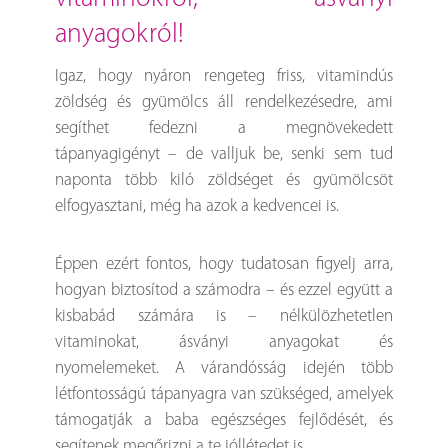
anyagokról!
Igaz, hogy nyáron rengeteg friss, vitamindús
zöldség és gyümölcs áll rendelkezésedre, ami
segíthet fedezni a megnövekedett
tápanyagigényt – de valljuk be, senki sem tud
naponta több kiló zöldséget és gyümölcsöt
elfogyasztani, még ha azok a kedvencei is.
Éppen ezért fontos, hogy tudatosan figyelj arra,
hogyan biztosítod a számodra – és ezzel együtt a
kisbabád számára is – nélkülözhetetlen
vitaminokat, ásványi anyagokat és
nyomelemeket. A várandósság idején több
létfontosságú tápanyagra van szükséged, amelyek
támogatják a baba egészséges fejlődését, és
segítenek megőrizni a te jóllétedet is.