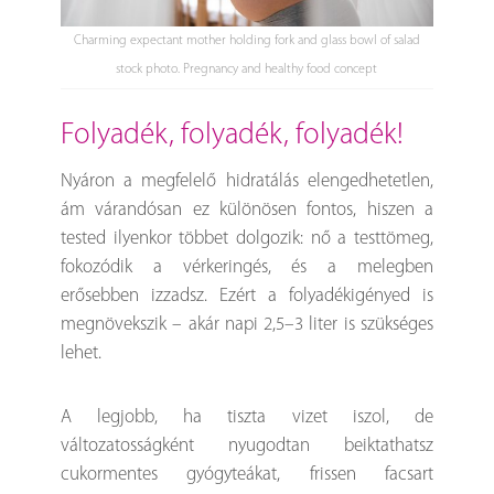
Charming expectant mother holding fork and glass bowl of salad
stock photo. Pregnancy and healthy food concept
folyadék, folyadék, folyadék!
Nyáron a megfelelő hidratálás elengedhetetlen,
ám várandósan ez különösen fontos, hiszen a
tested ilyenkor többet dolgozik: nő a testtömeg,
fokozódik a vérkeringés, és a melegben
erősebben izzadsz. Ezért a folyadékigényed is
megnövekszik – akár napi 2,5–3 liter is szükséges
lehet.
A legjobb, ha tiszta vizet iszol, de
változatosságként nyugodtan beiktathatsz
cukormentes gyógyteákat, frissen facsart