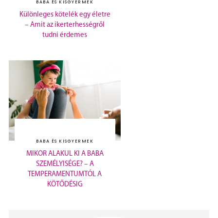
BABA ÉS KISGYERMEK
Különleges kötelék egy életre
– Amit az ikerterhességről
tudni érdemes
BABA ÉS KISGYERMEK
MIKOR ALAKUL KI A BABA
SZEMÉLYISÉGE? – A
TEMPERAMENTUMTÓL A
KÖTŐDÉSIG