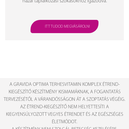
hazai táplálkozási szokásokhoz igazodva.
ITT TUDOD MEGVÁSÁROLNI
A GRAVIDA OPTIMA TERHESVITAMIN KOMPLEX ÉTREND-
KIEGÉSZÍTŐ KÉSZÍTMÉNY KISMAMÁKNAK, A FOGANTATÁS
TERVEZÉSÉTŐL A VÁRANDÓSSÁGON ÁT A SZOPTATÁS VÉGÉIG.
AZ ÉTREND-KIEGÉSZÍTŐ NEM HELYETTESÍTI A
KIEGYENSÚLYOZOTT VEGYES ÉTRENDET ÉS AZ EGÉSZSÉGES
ÉLETMÓDOT.