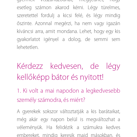
esetleg számon akarod kérni. Légy türelmes,
szeretettel fordulj a kicsi felé, és légy mindig
őszinte. Azonnal megérzi, ha nem vagy igazán
kíváncsi arra, amit mondana. Lehet, hogy egy kis
gyakorlatot igényel a dolog, de semmi sem
lehetetlen.
kérdezz kedvesen, de légy
kellőképp bátor és nyitott!
1. Ki volt a mai napodon a legkedvesebb
személy számodra, és miért?
A gyerekek sokszor változtatják a kis barátaikat,
még akár egy napon belül is megváltozhat a
véleményük. Ha felidézik a számukra kedves
embereket, mindig keresik majd másokban, és