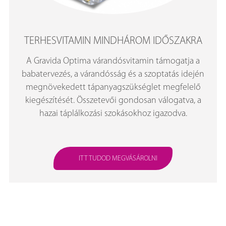
TERHESVITAMIN MINDHÁROM IDŐSZAKRA
A Gravida Optima várandósvitamin támogatja a
babatervezés, a várandósság és a szoptatás idején
megnövekedett tápanyagszükséglet megfelelő
kiegészítését. Összetevői gondosan válogatva, a
hazai táplálkozási szokásokhoz igazodva.
ITT TUDOD MEGVÁSÁROLNI