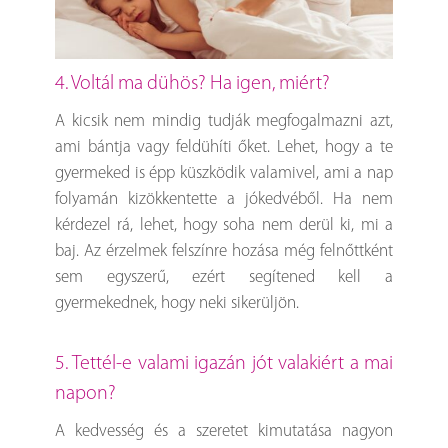
4. Voltál ma dühös? Ha igen, miért?
A kicsik nem mindig tudják megfogalmazni azt,
ami bántja vagy feldühíti őket. Lehet, hogy a te
gyermeked is épp küszködik valamivel, ami a nap
folyamán kizökkentette a jókedvéből. Ha nem
kérdezel rá, lehet, hogy soha nem derül ki, mi a
baj. Az érzelmek felszínre hozása még felnőttként
sem egyszerű, ezért segítened kell a
gyermekednek, hogy neki sikerüljön.
5. Tettél-e valami igazán jót valakiért a mai
napon?
A kedvesség és a szeretet kimutatása nagyon