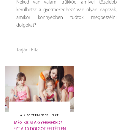
Neked van valami trükköd, amivel közelebb
kerülhetsz a gyermekedhez? Van olyan napszak,
amikor könnyebben tudtok megbeszélni
dolgokat?
Tarjáni Rita
A KISGYERMEKED LELKE
MÉG KICSI A GYERMEKED? –
EZT A 10 DOLGOT FELTÉTLEN