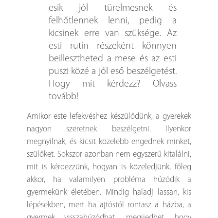
esik jól türelmesnek és
felhőtlennek lenni, pedig a
kicsinek erre van szüksége. Az
esti rutin részeként könnyen
beillesztheted a mese és az esti
puszi közé a jól eső beszélgetést.
Hogy mit kérdezz? Olvass
tovább!
Amikor este lefekvéshez készülődünk, a gyerekek
nagyon szeretnek beszélgetni. Ilyenkor
megnyílnak, és kicsit közelebb engednek minket,
szülőket. Sokszor azonban nem egyszerű kitalálni,
mit is kérdezzünk, hogyan is közeledjünk, főleg
akkor, ha valamilyen probléma húzódik a
gyermekünk életében. Mindig haladj lassan, kis
lépésekben, mert ha ajtóstól rontasz a házba, a
gyermek visszahúzódhat, megijedhet, hogy