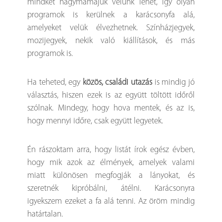
mindkét nagymamájuk velünk lehet, így olyan
programok is kerülnek a karácsonyfa alá,
amelyeket velük élvezhetnek. Színházjegyek,
mozijegyek, nekik való kiállítások, és más
programok is.
Ha teheted, egy
közös, családi utazás
is mindig jó
választás, hiszen ezek is az együtt töltött időről
szólnak. Mindegy, hogy hova mentek, és az is,
hogy mennyi időre, csak együtt legyetek.
Én rászoktam arra, hogy listát írok egész évben,
hogy mik azok az élmények, amelyek valami
miatt különösen megfogják a lányokat, és
szeretnék kipróbálni, átélni. Karácsonyra
igyekszem ezeket a fa alá tenni. Az öröm mindig
határtalan.