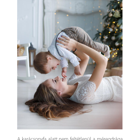
A karácsonyfa alatt nem feltétlenül a méregdrága