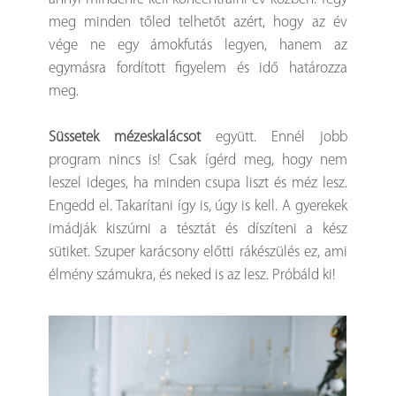
meg minden tőled telhetőt azért, hogy az év
vége ne egy ámokfutás legyen, hanem az
egymásra fordított figyelem és idő határozza
meg.
Süssetek mézeskalácsot
együtt. Ennél jobb
program nincs is! Csak ígérd meg, hogy nem
leszel ideges, ha minden csupa liszt és méz lesz.
Engedd el. Takarítani így is, úgy is kell. A gyerekek
imádják kiszúrni a tésztát és díszíteni a kész
sütiket. Szuper karácsony előtti rákészülés ez, ami
élmény számukra, és neked is az lesz. Próbáld ki!