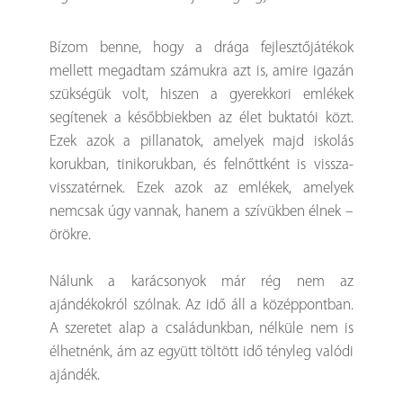
Bízom benne, hogy a drága fejlesztőjátékok
mellett megadtam számukra azt is, amire igazán
szükségük volt, hiszen a gyerekkori emlékek
segítenek a későbbiekben az élet buktatói közt.
Ezek azok a pillanatok, amelyek majd iskolás
korukban, tinikorukban, és felnőttként is vissza-
visszatérnek. Ezek azok az emlékek, amelyek
nemcsak úgy vannak, hanem a szívükben élnek –
örökre.
Nálunk a karácsonyok már rég nem az
ajándékokról szólnak. Az idő áll a középpontban.
A szeretet alap a családunkban, nélküle nem is
élhetnénk, ám az együtt töltött idő tényleg valódi
ajándék.