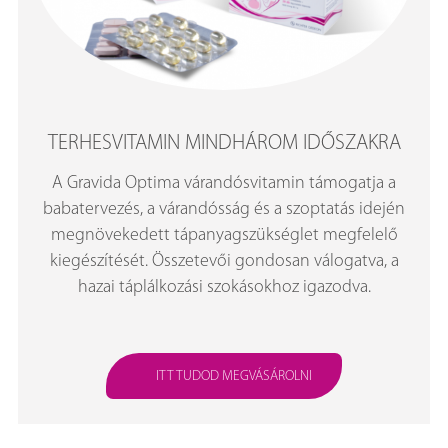
TERHESVITAMIN MINDHÁROM IDŐSZAKRA
A Gravida Optima várandósvitamin támogatja a
babatervezés, a várandósság és a szoptatás idején
megnövekedett tápanyagszükséglet megfelelő
kiegészítését. Összetevői gondosan válogatva, a
hazai táplálkozási szokásokhoz igazodva.
ITT TUDOD MEGVÁSÁROLNI