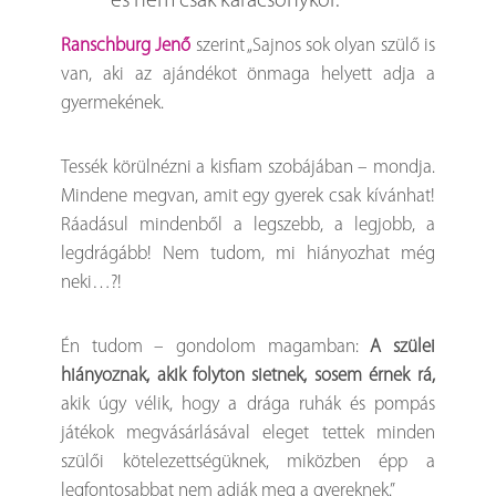
és nem csak karácsonykor.
Ranschburg Jenő
szerint „Sajnos sok olyan szülő is
van, aki az ajándékot önmaga helyett adja a
gyermekének.
Tessék körülnézni a kisfiam szobájában – mondja.
Mindene megvan, amit egy gyerek csak kívánhat!
Ráadásul mindenből a legszebb, a legjobb, a
legdrágább! Nem tudom, mi hiányozhat még
neki…?!
Én tudom – gondolom magamban:
A szülei
hiányoznak, akik folyton sietnek, sosem érnek rá,
akik úgy vélik, hogy a drága ruhák és pompás
játékok megvásárlásával eleget tettek minden
szülői kötelezettségüknek, miközben épp a
legfontosabbat nem adják meg a gyereknek.”