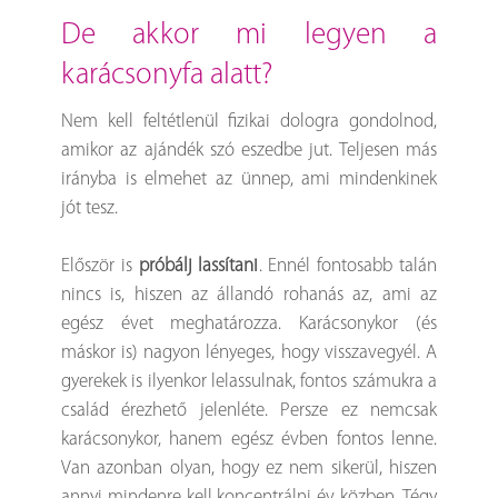
de akkor mi legyen a
karácsonyfa alatt?
Nem kell feltétlenül fizikai dologra gondolnod,
amikor az ajándék szó eszedbe jut. Teljesen más
irányba is elmehet az ünnep, ami mindenkinek
jót tesz.
Először is
próbálj lassítani
. Ennél fontosabb talán
nincs is, hiszen az állandó rohanás az, ami az
egész évet meghatározza. Karácsonykor (és
máskor is) nagyon lényeges, hogy visszavegyél. A
gyerekek is ilyenkor lelassulnak, fontos számukra a
család érezhető jelenléte. Persze ez nemcsak
karácsonykor, hanem egész évben fontos lenne.
Van azonban olyan, hogy ez nem sikerül, hiszen
annyi mindenre kell koncentrálni év közben. Tégy