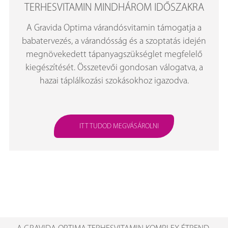
TERHESVITAMIN MINDHÁROM IDŐSZAKRA
A Gravida Optima várandósvitamin támogatja a
babatervezés, a várandósság és a szoptatás idején
megnövekedett tápanyagszükséglet megfelelő
kiegészítését. Összetevői gondosan válogatva, a
hazai táplálkozási szokásokhoz igazodva.
ITT TUDOD MEGVÁSÁROLNI