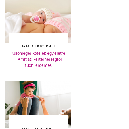
BABA ÉS KISGYERMEK
Különleges kötelék egy életre
– Amit az ikerterhességről
tudni érdemes
BABA ÉS KISGYERMEK