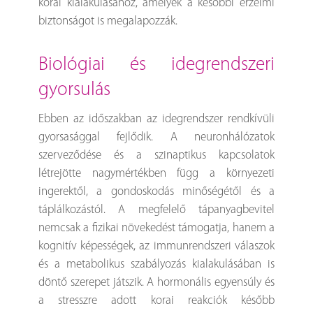
korai kialakulásához, amelyek a későbbi érzelmi
biztonságot is megalapozzák.
biológiai és idegrendszeri
gyorsulás
Ebben az időszakban az idegrendszer rendkívüli
gyorsasággal fejlődik. A neuronhálózatok
szerveződése és a szinaptikus kapcsolatok
létrejötte nagymértékben függ a környezeti
ingerektől, a gondoskodás minőségétől és a
táplálkozástól. A megfelelő tápanyagbevitel
nemcsak a fizikai növekedést támogatja, hanem a
kognitív képességek, az immunrendszeri válaszok
és a metabolikus szabályozás kialakulásában is
döntő szerepet játszik. A hormonális egyensúly és
a stresszre adott korai reakciók később