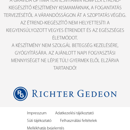
A GRAVIDA OPTIMA TERHESVITAMIN KOMPLEX ÉTREND-
KIEGÉSZÍTŐ KÉSZÍTMÉNY KISMAMÁKNAK, A FOGANTATÁS
TERVEZÉSÉTŐL A VÁRANDÓSSÁGON ÁT A SZOPTATÁS VÉGÉIG.
AZ ÉTREND-KIEGÉSZÍTŐ NEM HELYETTESÍTI A
KIEGYENSÚLYOZOTT VEGYES ÉTRENDET ÉS AZ EGÉSZSÉGES
ÉLETMÓDOT.
A KÉSZÍTMÉNY NEM SZOLGÁL BETEGSÉG KEZELÉSÉRE,
GYÓGYÍTÁSÁRA. AZ AJÁNLOTT NAPI FOGYASZTÁSI
MENNYISÉGET NE LÉPJE TÚL! GYERMEK ELŐL ELZÁRVA
TARTANDÓ!
Impresszum
Adatkezelési tájékoztató
Süti tájékoztató
Felhasználási feltételek
Mellékhatás bejelentés