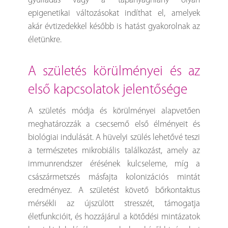
gyulladás vagy a tápanyaghiány olyan
epigenetikai változásokat indíthat el, amelyek
akár évtizedekkel később is hatást gyakorolnak az
életünkre.
a születés körülményei és az
első kapcsolatok jelentősége
A születés módja és körülményei alapvetően
meghatározzák a csecsemő első élményeit és
biológiai indulását. A hüvelyi szülés lehetővé teszi
a természetes mikrobiális találkozást, amely az
immunrendszer érésének kulcseleme, míg a
császármetszés másfajta kolonizációs mintát
eredményez. A születést követő bőrkontaktus
mérsékli az újszülött stresszét, támogatja
életfunkcióit, és hozzájárul a kötődési mintázatok