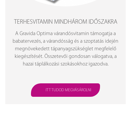
TERHESVITAMIN MINDHÁROM IDŐSZAKRA
A Gravida Optima várandósvitamin támogatja a
babatervezés, a várandósság és a szoptatás idején
megnövekedett tápanyagszükséglet megfelelő
kiegészítését. Összetevői gondosan válogatva, a
hazai táplálkozási szokásokhoz igazodva.
ITT TUDOD MEGVÁSÁROLNI