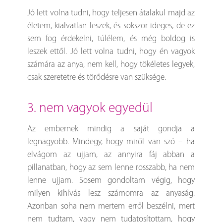
Jó lett volna tudni, hogy teljesen átalakul majd az
életem, kialvatlan leszek, és sokszor ideges, de ez
sem fog érdekelni, túlélem, és még boldog is
leszek ettől. Jó lett volna tudni, hogy én vagyok
számára az anya, nem kell, hogy tökéletes legyek,
csak szeretetre és törődésre van szüksége.
3. nem vagyok egyedül
Az embernek mindig a saját gondja a
legnagyobb. Mindegy, hogy miről van szó – ha
elvágom az ujjam, az annyira fáj abban a
pillanatban, hogy az sem lenne rosszabb, ha nem
lenne ujjam. Sosem gondoltam végig, hogy
milyen kihívás lesz számomra az anyaság.
Azonban soha nem mertem erről beszélni, mert
nem tudtam, vagy nem tudatosítottam, hogy