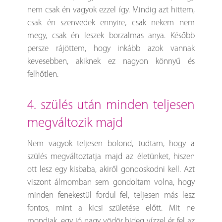
nem csak én vagyok ezzel így. Mindig azt hittem,
csak én szenvedek ennyire, csak nekem nem
megy, csak én leszek borzalmas anya. Később
persze rájöttem, hogy inkább azok vannak
kevesebben, akiknek ez nagyon könnyű és
felhőtlen.
4. szülés után minden teljesen
megváltozik majd
Nem vagyok teljesen bolond, tudtam, hogy a
szülés megváltoztatja majd az életünket, hiszen
ott lesz egy kisbaba, akiről gondoskodni kell. Azt
viszont álmomban sem gondoltam volna, hogy
minden fenekestül fordul fel, teljesen más lesz
fontos, mint a kicsi születése előtt. Mit ne
mondjak, egy jó nagy vödör hideg vízzel ér fel az