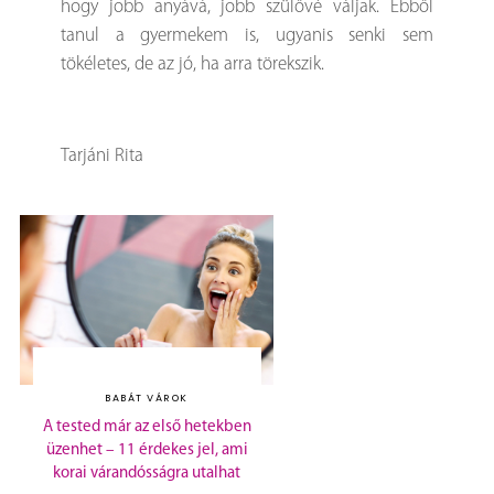
hogy jobb anyává, jobb szülővé váljak. Ebből
tanul a gyermekem is, ugyanis senki sem
tökéletes, de az jó, ha arra törekszik.
Tarjáni Rita
BABÁT VÁROK
A tested már az első hetekben
üzenhet – 11 érdekes jel, ami
korai várandósságra utalhat