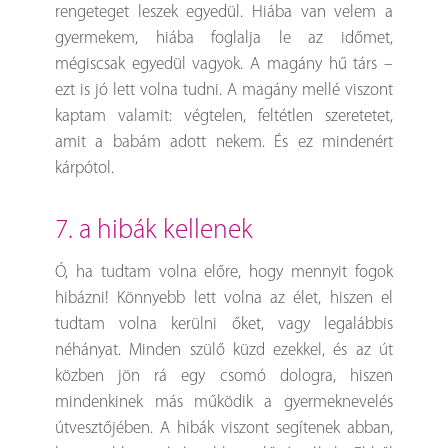
rengeteget leszek egyedül. Hiába van velem a
gyermekem, hiába foglalja le az időmet,
mégiscsak egyedül vagyok. A magány hű társ –
ezt is jó lett volna tudni. A magány mellé viszont
kaptam valamit: végtelen, feltétlen szeretetet,
amit a babám adott nekem. És ez mindenért
kárpótol.
7. a hibák kellenek
Ó, ha tudtam volna előre, hogy mennyit fogok
hibázni! Könnyebb lett volna az élet, hiszen el
tudtam volna kerülni őket, vagy legalábbis
néhányat. Minden szülő küzd ezekkel, és az út
közben jön rá egy csomó dologra, hiszen
mindenkinek más működik a gyermeknevelés
útvesztőjében. A hibák viszont segítenek abban,