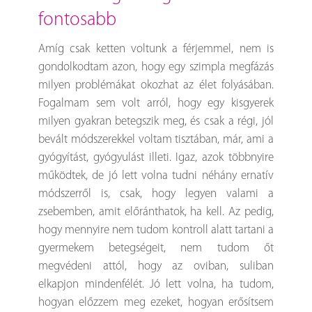
fontosabb
Amíg csak ketten voltunk a férjemmel, nem is
gondolkodtam azon, hogy egy szimpla megfázás
milyen problémákat okozhat az élet folyásában.
Fogalmam sem volt arról, hogy egy kisgyerek
milyen gyakran betegszik meg, és csak a régi, jól
bevált módszerekkel voltam tisztában, már, ami a
gyógyítást, gyógyulást illeti. Igaz, azok többnyire
működtek, de jó lett volna tudni néhány ernatív
módszerről is, csak, hogy legyen valami a
zsebemben, amit előránthatok, ha kell. Az pedig,
hogy mennyire nem tudom kontroll alatt tartani a
gyermekem betegségeit, nem tudom őt
megvédeni attól, hogy az oviban, suliban
elkapjon mindenfélét. Jó lett volna, ha tudom,
hogyan előzzem meg ezeket, hogyan erősítsem