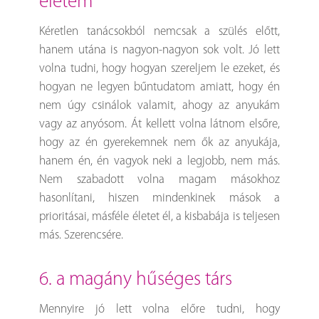
életem
Kéretlen tanácsokból nemcsak a szülés előtt,
hanem utána is nagyon-nagyon sok volt. Jó lett
volna tudni, hogy hogyan szereljem le ezeket, és
hogyan ne legyen bűntudatom amiatt, hogy én
nem úgy csinálok valamit, ahogy az anyukám
vagy az anyósom. Át kellett volna látnom elsőre,
hogy az én gyerekemnek nem ők az anyukája,
hanem én, én vagyok neki a legjobb, nem más.
Nem szabadott volna magam másokhoz
hasonlítani, hiszen mindenkinek mások a
prioritásai, másféle életet él, a kisbabája is teljesen
más. Szerencsére.
6. a magány hűséges társ
Mennyire jó lett volna előre tudni, hogy