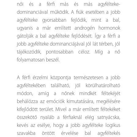
női és a férfi más és más agyfélteke-
dominanciával működik. A fiúk esetében a jobb
agyfélteke gyorsabban fejlődik, mint a bal,
ugyanis a már említett androgén hormonok
gátolják a bal agyfélteke fejlődését. Így a férfi a
jobb agyfélteke dominanciájával jól lát térben, jól
tájékozódik, pontosabban céloz. Míg a nő
folyamatosan beszél.
A férfi érzelmi központja természetesen a jobb
agyféltekében található, jól körülhatárolható
módon, amíg a nőnek mindkét féltekéjét
behálózza az emóciók kimutatására, megélésére
kifejlődött terület. Mivel a már említett féltekéket
összekötő nyaláb a férfiaknál elég satnyácska,
kevés az esélye, hogy a jobb agyfélteke logikus
szavakba öntött érvelése bal agyféltekés