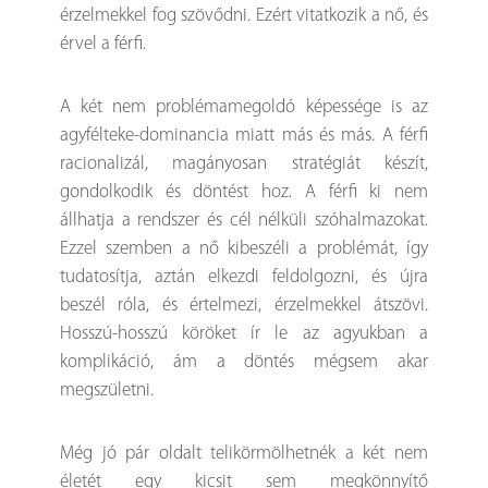
érzelmekkel fog szövődni. Ezért vitatkozik a nő, és
érvel a férfi.
A két nem problémamegoldó képessége is az
agyfélteke-dominancia miatt más és más. A férfi
racionalizál, magányosan stratégiát készít,
gondolkodik és döntést hoz. A férfi ki nem
állhatja a rendszer és cél nélküli szóhalmazokat.
Ezzel szemben a nő kibeszéli a problémát, így
tudatosítja, aztán elkezdi feldolgozni, és újra
beszél róla, és értelmezi, érzelmekkel átszövi.
Hosszú-hosszú köröket ír le az agyukban a
komplikáció, ám a döntés mégsem akar
megszületni.
Még jó pár oldalt telikörmölhetnék a két nem
életét egy kicsit sem megkönnyítő