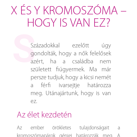
X ÉS Y KROMOSZÓMA –
HOGY IS VAN EZ?
Századokkal ezelőtt úgy
gondolták, hogy a nők felelősek
azért, ha a családba nem
született fiúgyermek. Ma már
persze tudjuk, hogy a kicsi nemét
a férfi ivarsejtje határozza
meg. Utánajártunk, hogy is van
ez.
az élet kezdetén
Az ember örökletes tulajdonságait a
kromoszómapárok génjei határozzák meg. A