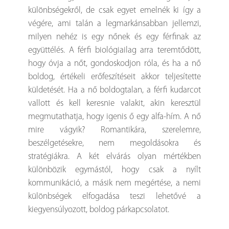
különbségekről, de csak egyet emelnék ki így a
végére, ami talán a legmarkánsabban jellemzi,
milyen nehéz is egy nőnek és egy férfinak az
együttélés. A férfi biológiailag arra teremtődött,
hogy óvja a nőt, gondoskodjon róla, és ha a nő
boldog, értékeli erőfeszítéseit akkor teljesítette
küldetését. Ha a nő boldogtalan, a férfi kudarcot
vallott és kell keresnie valakit, akin keresztül
megmutathatja, hogy igenis ő egy alfa-hím. A nő
mire vágyik? Romantikára, szerelemre,
beszélgetésekre, nem megoldásokra és
stratégiákra. A két elvárás olyan mértékben
különbözik egymástól, hogy csak a nyílt
kommunikáció, a másik nem megértése, a nemi
különbségek elfogadása teszi lehetővé a
kiegyensúlyozott, boldog párkapcsolatot.