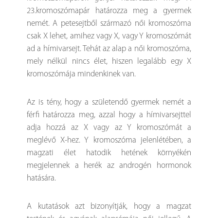
23.kromoszómapár határozza meg a gyermek
nemét. A petesejtből származó női kromoszóma
csak X lehet, amihez vagy X, vagy Y kromoszómát
ad a hímivarsejt. Tehát az alap a női kromoszóma,
mely nélkül nincs élet, hiszen legalább egy X
kromoszómája mindenkinek van.
Az is tény, hogy a születendő gyermek nemét a
férfi határozza meg, azzal hogy a hímivarsejttel
adja hozzá az X vagy az Y kromoszómát a
meglévő X-hez. Y kromoszóma jelenlétében, a
magzati élet hatodik hetének környékén
megjelennek a herék az androgén hormonok
hatására.
A kutatások azt bizonyítják, hogy a magzat