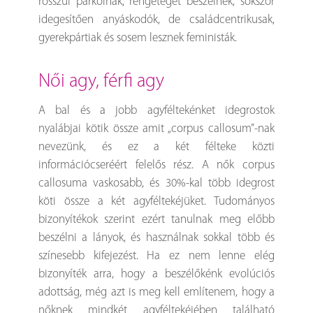
rosszul parkolnak, rengeteget beszélnek, sokszor
idegesítően anyáskodók, de családcentrikusak,
gyerekpártiak és sosem lesznek feministák.
női agy, férfi agy
A bal és a jobb agyféltekénket idegrostok
nyalábjai kötik össze amit „corpus callosum”-nak
nevezünk, és ez a két félteke közti
információcseréért felelős rész. A nők corpus
callosuma vaskosabb, és 30%-kal több idegrost
köti össze a két agyféltekéjüket. Tudományos
bizonyítékok szerint ezért tanulnak meg előbb
beszélni a lányok, és használnak sokkal több és
színesebb kifejezést. Ha ez nem lenne elég
bizonyíték arra, hogy a beszélőkénk evolúciós
adottság, még azt is meg kell említenem, hogy a
nőknek mindkét agyféltekéjében található