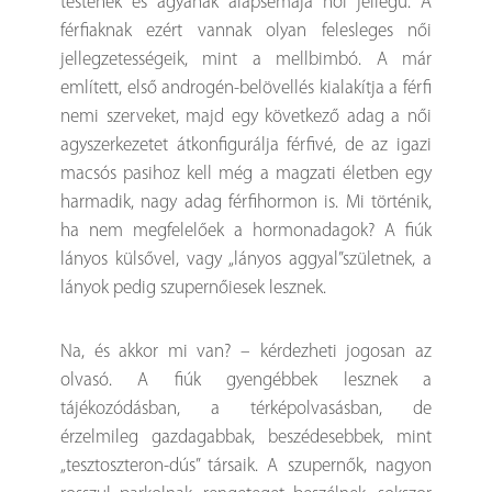
testének és agyának alapsémája női jellegű. A
férfiaknak ezért vannak olyan felesleges női
jellegzetességeik, mint a mellbimbó. A már
említett, első androgén-belövellés kialakítja a férfi
nemi szerveket, majd egy következő adag a női
agyszerkezetet átkonfigurálja férfivé, de az igazi
macsós pasihoz kell még a magzati életben egy
harmadik, nagy adag férfihormon is. Mi történik,
ha nem megfelelőek a hormonadagok? A fiúk
lányos külsővel, vagy „lányos aggyal”születnek, a
lányok pedig szupernőiesek lesznek.
Na, és akkor mi van? – kérdezheti jogosan az
olvasó. A fiúk gyengébbek lesznek a
tájékozódásban, a térképolvasásban, de
érzelmileg gazdagabbak, beszédesebbek, mint
„tesztoszteron-dús” társaik. A szupernők, nagyon