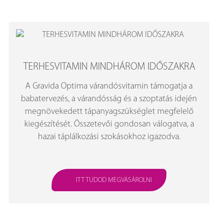
TERHESVITAMIN MINDHÁROM IDŐSZAKRA
A Gravida Optima várandósvitamin támogatja a
babatervezés, a várandósság és a szoptatás idején
megnövekedett tápanyagszükséglet megfelelő
kiegészítését. Összetevői gondosan válogatva, a
hazai táplálkozási szokásokhoz igazodva.
ITT TUDOD MEGVÁSÁROLNI