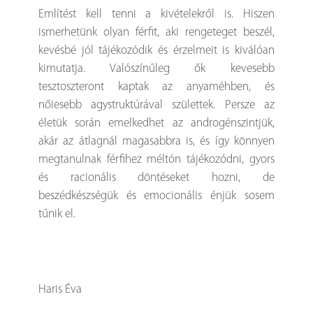
Említést kell tenni a kivételekről is. Hiszen
ismerhetünk olyan férfit, aki rengeteget beszél,
kevésbé jól tájékozódik és érzelmeit is kiválóan
kimutatja. Valószínűleg ők kevesebb
tesztoszteront kaptak az anyaméhben, és
nőiesebb agystruktúrával születtek. Persze az
életük során emelkedhet az androgénszintjük,
akár az átlagnál magasabbra is, és így könnyen
megtanulnak férfihez méltón tájékozódni, gyors
és racionális döntéseket hozni, de
beszédkészségük és emocionális énjük sosem
tűnik el.
Haris Éva