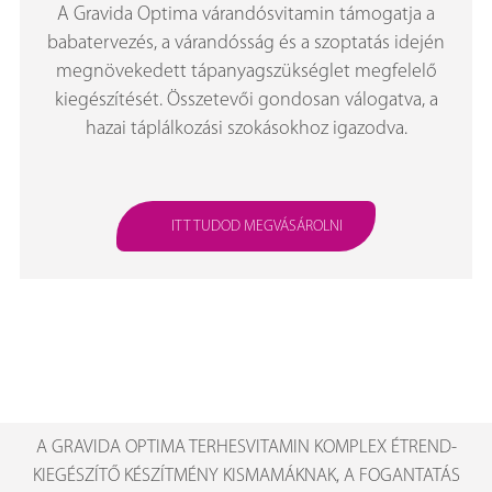
A Gravida Optima várandósvitamin támogatja a
babatervezés, a várandósság és a szoptatás idején
megnövekedett tápanyagszükséglet megfelelő
kiegészítését. Összetevői gondosan válogatva, a
hazai táplálkozási szokásokhoz igazodva.
ITT TUDOD MEGVÁSÁROLNI
A GRAVIDA OPTIMA TERHESVITAMIN KOMPLEX ÉTREND-
KIEGÉSZÍTŐ KÉSZÍTMÉNY KISMAMÁKNAK, A FOGANTATÁS