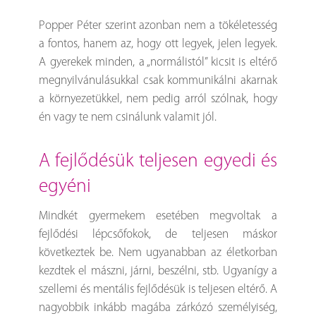
Popper Péter szerint azonban nem a tökéletesség
a fontos, hanem az, hogy ott legyek, jelen legyek.
A gyerekek minden, a „normálistól” kicsit is eltérő
megnyilvánulásukkal csak kommunikálni akarnak
a környezetükkel, nem pedig arról szólnak, hogy
én vagy te nem csinálunk valamit jól.
a fejlődésük teljesen egyedi és
egyéni
Mindkét gyermekem esetében megvoltak a
fejlődési lépcsőfokok, de teljesen máskor
következtek be. Nem ugyanabban az életkorban
kezdtek el mászni, járni, beszélni, stb. Ugyanígy a
szellemi és mentális fejlődésük is teljesen eltérő. A
nagyobbik inkább magába zárkózó személyiség,