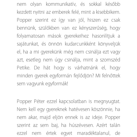
nem olyan kommunikatív, és sokkal később
kezdett nyitni az emberek felé, mint a kisebbikem.
Popper szerint ez így van jól, hiszen ez csak
bennünk, szülőkben van ez kényszerűség, hogy
folyamatosan mások gyerekeihez hasonlítjuk a
sajátunkat, és önnön kudarcunkként könyveljük
el, ha a mi gyerekünk még nem csinálja ezt vagy
azt, esetleg nem úgy csinálja, mint a szomszéd
Petike. De hát hogy is várhatnánk el, hogy
minden gyerek egyformán fejlődjön? Mi felnőttek
sem vagyunk egyformák!
Popper Péter ezzel kapcsolatban is megnyugtat.
Nem kell egy gyereknek hatévesen köszönnie, ha
nem akar, majd eljön ennek is az ideje. Popper
szerint az sem baj, ha húszévesen. Azért talán
ezzel nem értek egyet maradéktalanul, de