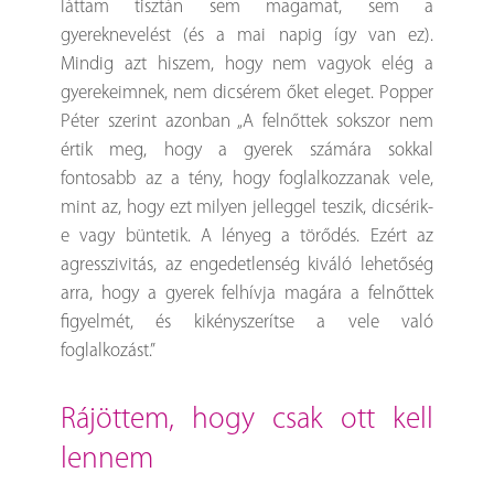
láttam tisztán sem magamat, sem a
gyereknevelést (és a mai napig így van ez).
Mindig azt hiszem, hogy nem vagyok elég a
gyerekeimnek, nem dicsérem őket eleget. Popper
Péter szerint azonban „A felnőttek sokszor nem
értik meg, hogy a gyerek számára sokkal
fontosabb az a tény, hogy foglalkozzanak vele,
mint az, hogy ezt milyen jelleggel teszik, dicsérik-
e vagy büntetik. A lényeg a törődés. Ezért az
agresszivitás, az engedetlenség kiváló lehetőség
arra, hogy a gyerek felhívja magára a felnőttek
figyelmét, és kikényszerítse a vele való
foglalkozást.”
rájöttem, hogy csak ott kell
lennem