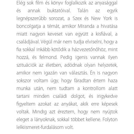
Elég sok film és könyv foglalkozik az anyasággal
és annak buktatóival. Talán az egyik
legnépszerűbb sorozat, a Szex és New York is
boncolgatja a témát, amikor Miranda a hivatása
miatt nagyon keveset van együtt a kisfiával, a
családjával. Végül már nem tudja elviselni, hogy a
fia sokkal inkább kötődik a házvezetőnőhöz, mint
hozzá, és felmond. Pedig igenis vannak ilyen
szituációk az életben, adódnak olyan helyzetek,
amikor nem igazán van választás. Én is nagyon
sokszor voltam úgy, hogy fáradtan értem haza
munka után, nem tudtam a kontrollom alatt
tartani minden családi dolgot, és irigykedve
figyeltem azokat az anyákat, akik erre képesek
voltak. Mindig azt éreztem, hogy nem nyújtok
eleget a lányoknak, sokkal többet kellene. Folyton
lelkiismeret-furdalásom volt.