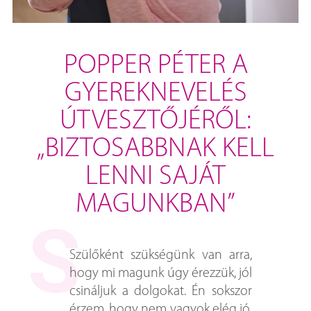
POPPER PÉTER A
GYEREKNEVELÉS
ÚTVESZTŐJÉRŐL:
„BIZTOSABBNAK KELL
LENNI SAJÁT
MAGUNKBAN”
Szülőként szükségünk van arra,
hogy mi magunk úgy érezzük, jól
csináljuk a dolgokat. Én sokszor
érzem, hogy nem vagyok elég jó,