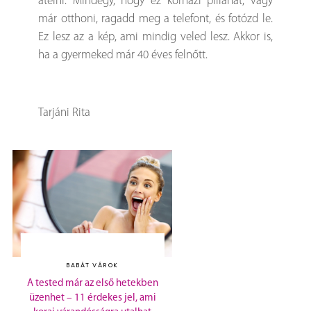
átélni. Mindegy, hogy ez kórházi pillanat, vagy
már otthoni, ragadd meg a telefont, és fotózd le.
Ez lesz az a kép, ami mindig veled lesz. Akkor is,
ha a gyermeked már 40 éves felnőtt.
Tarjáni Rita
BABÁT VÁROK
A tested már az első hetekben
üzenhet – 11 érdekes jel, ami