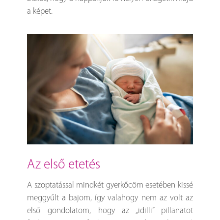
a képet.
az első etetés
A szoptatással mindkét gyerkőcöm esetében kissé
meggyűlt a bajom, így valahogy nem az volt az
első gondolatom, hogy az „idilli” pillanatot