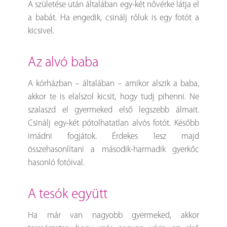
A születése után általában egy-két nővérke látja el
a babát. Ha engedik, csinálj róluk is egy fotót a
kicsivel.
az alvó baba
A kórházban – általában – amikor alszik a baba,
akkor te is elalszol kicsit, hogy tudj pihenni. Ne
szalaszd el gyermeked első legszebb álmait.
Csinálj egy-két pótolhatatlan alvós fotót. Később
imádni fogjátok. Érdekes lesz majd
összehasonlítani a második-harmadik gyerkőc
hasonló fotóival.
a tesók együtt
Ha már van nagyobb gyermeked, akkor