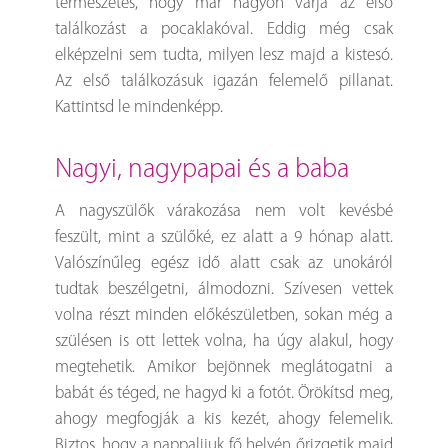
természetes, hogy már nagyon várja az első
találkozást a pocaklakóval. Eddig még csak
elképzelni sem tudta, milyen lesz majd a kistesó.
Az első találkozásuk igazán felemelő pillanat.
Kattintsd le mindenképp.
nagyi, nagypapai és a baba
A nagyszülők várakozása nem volt kevésbé
feszült, mint a szülőké, ez alatt a 9 hónap alatt.
Valószínűleg egész idő alatt csak az unokáról
tudtak beszélgetni, álmodozni. Szívesen vettek
volna részt minden előkészületben, sokan még a
szülésen is ott lettek volna, ha úgy alakul, hogy
megtehetik. Amikor bejönnek meglátogatni a
babát és téged, ne hagyd ki a fotót. Örökítsd meg,
ahogy megfogják a kis kezét, ahogy felemelik.
Biztos, hogy a nappalijuk fő helyén őrizgetik majd