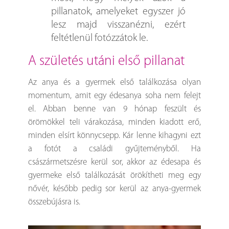
pillanatok, amelyeket egyszer jó
lesz majd visszanézni, ezért
feltétlenül fotózzátok le.
a születés utáni első pillanat
Az anya és a gyermek első találkozása olyan
momentum, amit egy édesanya soha nem felejt
el. Abban benne van 9 hónap feszült és
örömökkel teli várakozása, minden kiadott erő,
minden elsírt könnycsepp. Kár lenne kihagyni ezt
a fotót a családi gyűjteményből. Ha
császármetszésre kerül sor, akkor az édesapa és
gyermeke első találkozását örökítheti meg egy
nővér, később pedig sor kerül az anya-gyermek
összebújásra is.