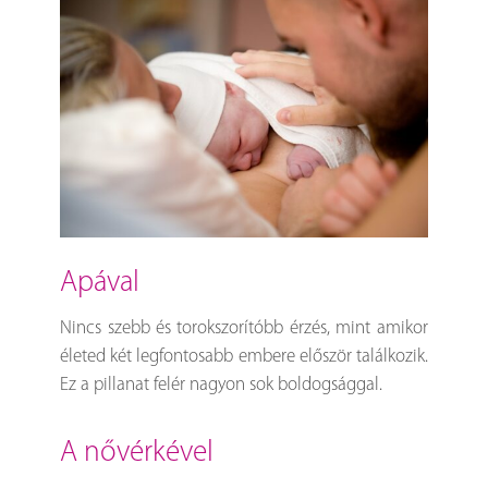
apával
Nincs szebb és torokszorítóbb érzés, mint amikor
életed két legfontosabb embere először találkozik.
Ez a pillanat felér nagyon sok boldogsággal.
a nővérkével