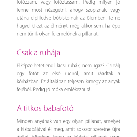
fotózzam, vagy fotóztassam. Pedig milyen jó
lenne most nézegetni, ahogy szopiznak, vagy
utána elpilledve bóbiskolnak az ölemben. Te ne
hagyd ki ezt az élményt, még akkor sem, ha épp
nem tűnik olyan felemelőnek a pillanat.
csak a ruhája
Elképzelhetetlenül kicsi ruhák, nem igaz? Csinálj
egy fotót az első ruciról, amit ráadtak a
kórházban. Ez általában teljesen kimegy az anyák
fejéből. Pedig jó móka emlékezni rá.
a titkos babafotó
Minden anyának van egy olyan pillanat, amelyet
a kisbabájával él meg, amit sokszor szeretne újra