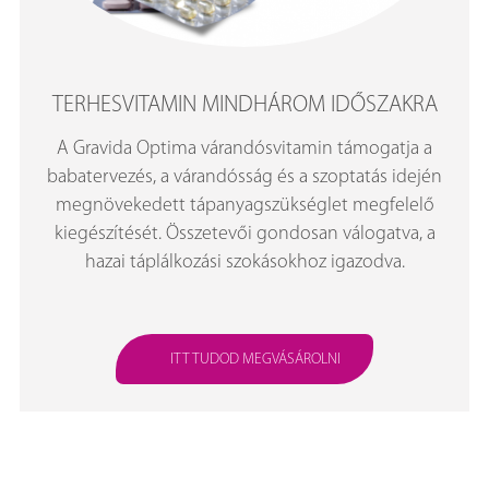
TERHESVITAMIN MINDHÁROM IDŐSZAKRA
A Gravida Optima várandósvitamin támogatja a
babatervezés, a várandósság és a szoptatás idején
megnövekedett tápanyagszükséglet megfelelő
kiegészítését. Összetevői gondosan válogatva, a
hazai táplálkozási szokásokhoz igazodva.
ITT TUDOD MEGVÁSÁROLNI