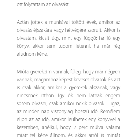
ott folytattam az olvasást.
Aztán jöttek a munkával töltött évek, amikor az
olvasás éjszakára vagy hétvégére szorult. Akkor is
olvastam, kicsit úgy, mint egy függő: ha jó egy
könyv, akkor sem tudom letenni, ha már rég
aludnom kéne.
Mióta gyerekeim vannak, főleg, hogy már négyen
vannak, magamhoz képest keveset olvasok. És azt
is csak akkor, amikor a gyerekek alszanak, vagy
nincsenek itthon. Így ők nem látnak engem
sosem olvasni, csak amikor nekik olvasok – igaz,
az minden nap viszonylag hosszú idő. Remélem
eljön az az idő, amikor leülhetek egy könyvvel a
kezemben, anélkül, hogy 2 perc múlva valami
miatt fel kéne állnom, és akkor arról is mintát