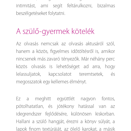
intimitást, ami segít feltárulkozni, bizalmas
beszélgetéseket folytatni.
a szülő-gyermek kötelék
Az olvasás nemcsak az olvasás aktusáról szól,
hanem a közös, figyelmes időtöltésről is, amikor
nincsenek más zavaró tényezők. Már néhány perc
közös olvasás is lehetőséget ad arra, hogy
lelassuljatok, kapcsolatot teremtsetek, és
megosszatok egy kellemes élményt.
Ez a meghitt együttlét nagyon fontos,
pótolhatatlan, és jótékony hatással van az
idegrendszer fejlődésére, különösen kiskorban.
Hallani a szülő hangját, érezni a könyv súlyát, a
lapok finom textúráját, az ölelő karokat, a másik