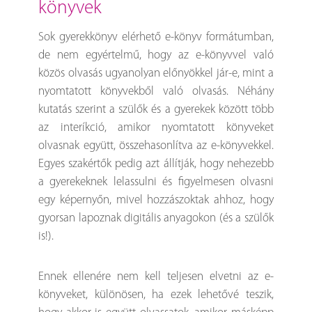
könyvek
Sok gyerekkönyv elérhető e-könyv formátumban,
de nem egyértelmű, hogy az e-könyvvel való
közös olvasás ugyanolyan előnyökkel jár-e, mint a
nyomtatott könyvekből való olvasás. Néhány
kutatás szerint a szülők és a gyerekek között több
az interíkció, amikor nyomtatott könyveket
olvasnak együtt, összehasonlítva az e-könyvekkel.
Egyes szakértők pedig azt állítják, hogy nehezebb
a gyerekeknek lelassulni és figyelmesen olvasni
egy képernyőn, mivel hozzászoktak ahhoz, hogy
gyorsan lapoznak digitális anyagokon (és a szülők
is!).
Ennek ellenére nem kell teljesen elvetni az e-
könyveket, különösen, ha ezek lehetővé teszik,