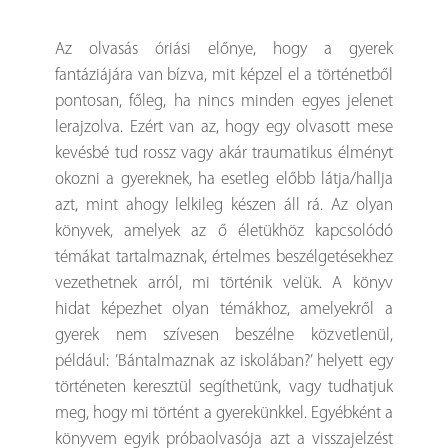
Az olvasás óriási előnye, hogy a gyerek
fantáziájára van bízva, mit képzel el a történetből
pontosan, főleg, ha nincs minden egyes jelenet
lerajzolva. Ezért van az, hogy egy olvasott mese
kevésbé tud rossz vagy akár traumatikus élményt
okozni a gyereknek, ha esetleg előbb látja/hallja
azt, mint ahogy lelkileg készen áll rá. Az olyan
könyvek, amelyek az ő életükhöz kapcsolódó
témákat tartalmaznak, értelmes beszélgetésekhez
vezethetnek arról, mi történik velük. A könyv
hidat képezhet olyan témákhoz, amelyekről a
gyerek nem szívesen beszélne közvetlenül,
például: ’Bántalmaznak az iskolában?’ helyett egy
történeten keresztül segíthetünk, vagy tudhatjuk
meg, hogy mi történt a gyerekünkkel. Egyébként a
könyvem egyik próbaolvasója azt a visszajelzést