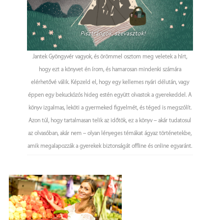
Jantek Gyöngyvér vagyok, és örömmel osztom meg veletek a hírt,
hogy ezt a könyvet én írom, és hamarosan mindenki számára
elérhetővé válik. Képzeld el, hogy egy kellemes nyári délután, vagy
éppen egy bekuckózós hideg estén együtt olvastok a gyerekeddel. A
könyv izgalmas, leköti a gyermeked figyelmét, és téged is megszólít.
Azon túl, hogy tartalmasan telik az időtök, ez a könyv – akár tudatosul
az olvasóban, akár nem – olyan lényeges témákat ágyaz történetekbe,
amik megalapozzák a gyerekek biztonságát offline és online egyaránt.