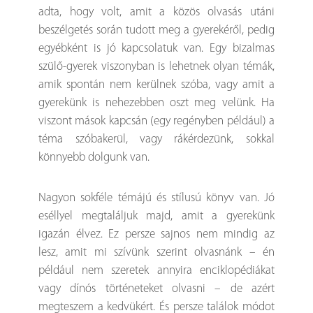
adta, hogy volt, amit a közös olvasás utáni
beszélgetés során tudott meg a gyerekéről, pedig
egyébként is jó kapcsolatuk van. Egy bizalmas
szülő-gyerek viszonyban is lehetnek olyan témák,
amik spontán nem kerülnek szóba, vagy amit a
gyerekünk is nehezebben oszt meg velünk. Ha
viszont mások kapcsán (egy regényben például) a
téma szóbakerül, vagy rákérdezünk, sokkal
könnyebb dolgunk van.
Nagyon sokféle témájú és stílusú könyv van. Jó
eséllyel megtaláljuk majd, amit a gyerekünk
igazán élvez. Ez persze sajnos nem mindig az
lesz, amit mi szívünk szerint olvasnánk – én
például nem szeretek annyira enciklopédiákat
vagy dínós történeteket olvasni – de azért
megteszem a kedvükért. És persze találok módot