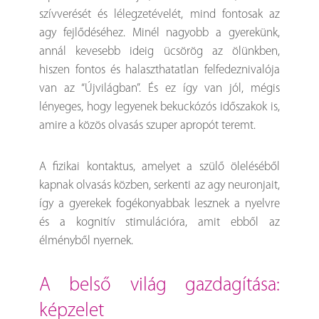
szívverését és lélegzetévelét, mind fontosak az
agy fejlődéséhez. Minél nagyobb a gyerekünk,
annál kevesebb ideig ücsörög az ölünkben,
hiszen fontos és halaszthatatlan felfedeznivalója
van az “Újvilágban”. És ez így van jól, mégis
lényeges, hogy legyenek bekuckózós időszakok is,
amire a közös olvasás szuper apropót teremt.
A fizikai kontaktus, amelyet a szülő öleléséből
kapnak olvasás közben, serkenti az agy neuronjait,
így a gyerekek fogékonyabbak lesznek a nyelvre
és a kognitív stimulációra, amit ebből az
élményből nyernek.
a belső világ gazdagítása:
képzelet