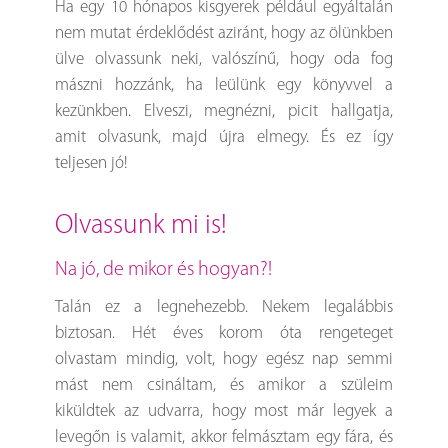
Ha egy 10 hónapos kisgyerek például egyáltalán
nem mutat érdeklődést aziránt, hogy az ölünkben
ülve olvassunk neki, valószínű, hogy oda fog
mászni hozzánk, ha leülünk egy könyvvel a
kezünkben. Elveszi, megnézni, picit hallgatja,
amit olvasunk, majd újra elmegy. És ez így
teljesen jó!
olvassunk mi is!
Na jó, de mikor és hogyan?!
Talán ez a legnehezebb. Nekem legalábbis
biztosan. Hét éves korom óta rengeteget
olvastam mindig, volt, hogy egész nap semmi
mást nem csináltam, és amikor a szüleim
kiküldtek az udvarra, hogy most már legyek a
levegőn is valamit, akkor felmásztam egy fára, és