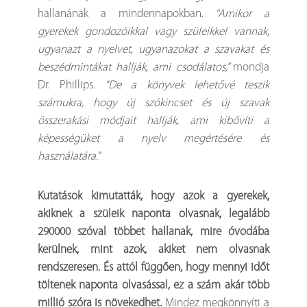
hallanának a mindennapokban.
“Amikor a
gyerekek gondozóikkal vagy szüleikkel vannak,
ugyanazt a nyelvet, ugyanazokat a szavakat és
beszédmintákat hallják, ami csodálatos,”
mondja
Dr. Phillips.
“De a könyvek lehetővé teszik
számukra, hogy új szókincset és új szavak
összerakási módjait hallják, ami kibővíti a
képességüket a nyelv megértésére és
használatára.”
Kutatások kimutatták, hogy azok a gyerekek,
akiknek a szüleik naponta olvasnak, legalább
290000 szóval többet hallanak, mire óvodába
kerülnek, mint azok, akiket nem olvasnak
rendszeresen. És attól függően, hogy mennyi időt
töltenek naponta olvasással, ez a szám akár több
millió szóra is növekedhet.
Mindez megkönnyíti a