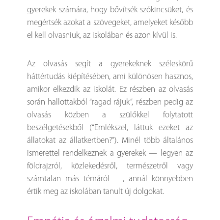
gyerekek számára, hogy bővítsék szókincsüket, és
megértsék azokat a szövegeket, amelyeket később
el kell olvasniuk, az iskolában és azon kívül is.
Az olvasás segít a gyerekeknek széleskörű
háttértudás kiépítésében, ami különösen hasznos,
amikor elkezdik az iskolát. Ez részben az olvasás
során hallottakból “ragad rájuk”, részben pedig az
olvasás közben a szülőkkel folytatott
beszélgetésekből (“Emlékszel, láttuk ezeket az
állatokat az állatkertben?”). Minél több általános
ismerettel rendelkeznek a gyerekek — legyen az
földrajzról, közlekedésről, természetről vagy
számtalan más témáról —, annál könnyebben
értik meg az iskolában tanult új dolgokat.