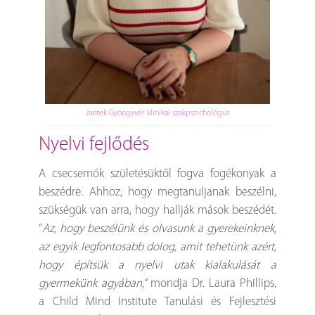
Jantek Gyöngyvér klinikai szakpszichológus
nyelvi fejlődés
A csecsemők születésüktől fogva fogékonyak a
beszédre. Ahhoz, hogy megtanuljanak beszélni,
szükségük van arra, hogy hallják mások beszédét.
“
Az, hogy beszélünk és olvasunk a gyerekeinknek,
az egyik legfontosabb dolog, amit tehetünk azért,
hogy építsük a nyelvi utak kialakulását a
gyermekünk agyában,”
mondja Dr. Laura Phillips,
a Child Mind Institute Tanulási és Fejlesztési