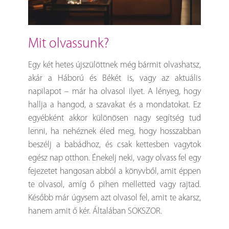
mit olvassunk?
Egy két hetes újszülöttnek még bármit olvashatsz,
akár a Háború és Békét is, vagy az aktuális
napilapot – már ha olvasol ilyet. A lényeg, hogy
hallja a hangod, a szavakat és a mondatokat. Ez
egyébként akkor különösen nagy segítség tud
lenni, ha nehéznek éled meg, hogy hosszabban
beszélj a babádhoz, és csak kettesben vagytok
egész nap otthon. Énekelj neki, vagy olvass fel egy
fejezetet hangosan abból a könyvből, amit éppen
te olvasol, amíg ő pihen melletted vagy rajtad.
Később már úgysem azt olvasol fel, amit te akarsz,
hanem amit ő kér. Általában SOKSZOR.