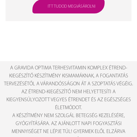
ITT TUDOD MEGVÁSÁROLNI
A GRAVIDA OPTIMA TERHESVITAMIN KOMPLEX ÉTREND-
KIEGÉSZÍTŐ KÉSZÍTMÉNY KISMAMÁKNAK, A FOGANTATÁS
TERVEZÉSÉTŐL A VÁRANDÓSSÁGON ÁT A SZOPTATÁS VÉGÉIG.
AZ ÉTREND-KIEGÉSZÍTŐ NEM HELYETTESÍTI A
KIEGYENSÚLYOZOTT VEGYES ÉTRENDET ÉS AZ EGÉSZSÉGES
ÉLETMÓDOT.
A KÉSZÍTMÉNY NEM SZOLGÁL BETEGSÉG KEZELÉSÉRE,
GYÓGYÍTÁSÁRA. AZ AJÁNLOTT NAPI FOGYASZTÁSI
MENNYISÉGET NE LÉPJE TÚL! GYERMEK ELŐL ELZÁRVA