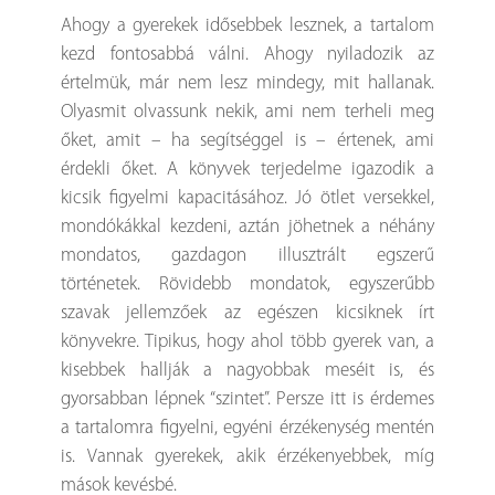
Ahogy a gyerekek idősebbek lesznek, a tartalom
kezd fontosabbá válni. Ahogy nyiladozik az
értelmük, már nem lesz mindegy, mit hallanak.
Olyasmit olvassunk nekik, ami nem terheli meg
őket, amit – ha segítséggel is – értenek, ami
érdekli őket. A könyvek terjedelme igazodik a
kicsik figyelmi kapacitásához. Jó ötlet versekkel,
mondókákkal kezdeni, aztán jöhetnek a néhány
mondatos, gazdagon illusztrált egszerű
történetek. Rövidebb mondatok, egyszerűbb
szavak jellemzőek az egészen kicsiknek írt
könyvekre. Tipikus, hogy ahol több gyerek van, a
kisebbek hallják a nagyobbak meséit is, és
gyorsabban lépnek “szintet”. Persze itt is érdemes
a tartalomra figyelni, egyéni érzékenység mentén
is. Vannak gyerekek, akik érzékenyebbek, míg
mások kevésbé.