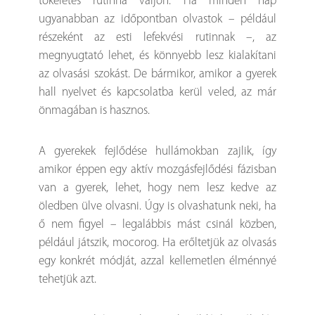
tökéletes rutinná váljon. Ha minden nap
ugyanabban az időpontban olvastok – például
részeként az esti lefekvési rutinnak –, az
megnyugtató lehet, és könnyebb lesz kialakítani
az olvasási szokást. De bármikor, amikor a gyerek
hall nyelvet és kapcsolatba kerül veled, az már
önmagában is hasznos.
A gyerekek fejlődése hullámokban zajlik, így
amikor éppen egy aktív mozgásfejlődési fázisban
van a gyerek, lehet, hogy nem lesz kedve az
öledben ülve olvasni. Úgy is olvashatunk neki, ha
ő nem figyel – legalábbis mást csinál közben,
például játszik, mocorog. Ha erőltetjük az olvasás
egy konkrét módját, azzal kellemetlen élménnyé
tehetjük azt.