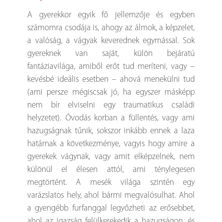
A gyerekkor egyik fő jellemzője és egyben
számomra csodája is, ahogy az álmok, a képzelet,
a valóság, a vágyak keverednek egymással. Sok
gyereknek van saját, külön bejáratú
fantáziavilága, amiből erőt tud meríteni, vagy –
kevésbé ideális esetben – ahová menekülni tud
(ami persze mégiscsak jó, ha egyszer másképp
nem bír elviselni egy traumatikus családi
helyzetet). Óvodás korban a füllentés, vagy ami
hazugságnak tűnik, sokszor inkább ennek a laza
határnak a következménye, vagyis hogy amire a
gyerekek vágynak, vagy amit elképzelnek, nem
különül el élesen attól, ami ténylegesen
megtörtént. A mesék világa szintén egy
varázslatos hely, ahol bármi megvalósulhat. Ahol
a gyengébb furfanggal legyőzheti az erősebbet,
ahol az igazság felülkerekedik a hazugságon, és