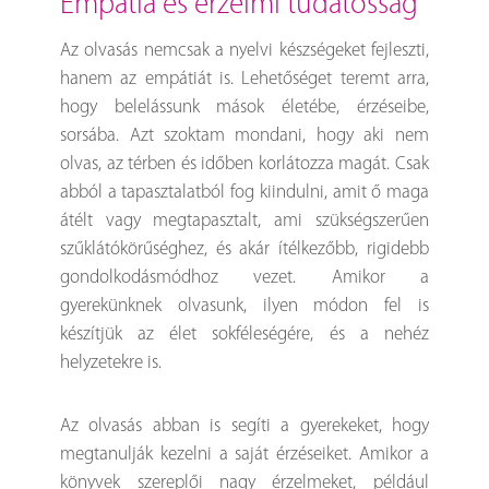
empátia és érzelmi tudatosság
Az olvasás nemcsak a nyelvi készségeket fejleszti,
hanem az empátiát is. Lehetőséget teremt arra,
hogy belelássunk mások életébe, érzéseibe,
sorsába. Azt szoktam mondani, hogy aki nem
olvas, az térben és időben korlátozza magát. Csak
abból a tapasztalatból fog kiindulni, amit ő maga
átélt vagy megtapasztalt, ami szükségszerűen
szűklátókörűséghez, és akár ítélkezőbb, rigidebb
gondolkodásmódhoz vezet. Amikor a
gyerekünknek olvasunk, ilyen módon fel is
készítjük az élet sokféleségére, és a nehéz
helyzetekre is.
Az olvasás abban is segíti a gyerekeket, hogy
megtanulják kezelni a saját érzéseiket. Amikor a
könyvek szereplői nagy érzelmeket, például