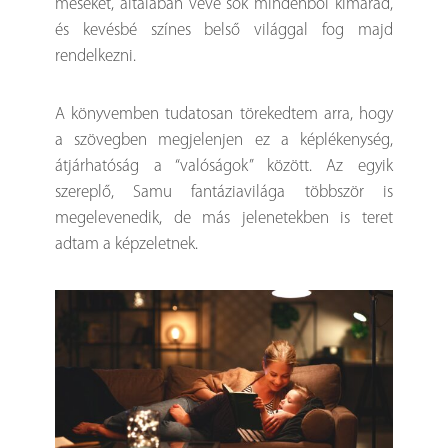
meséket, általában véve sok mindenből kimarad,
és kevésbé színes belső világgal fog majd
rendelkezni.
A könyvemben tudatosan törekedtem arra, hogy
a szövegben megjelenjen ez a képlékenység,
átjárhatóság a “valóságok” között. Az egyik
szereplő, Samu fantáziavilága többször is
megelevenedik, de más jelenetekben is teret
adtam a képzeletnek.