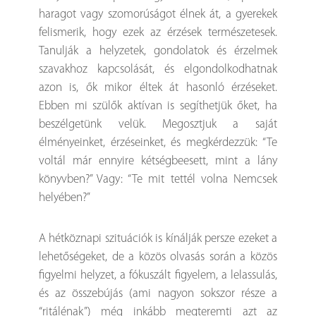
haragot vagy szomorúságot élnek át, a gyerekek
felismerik, hogy ezek az érzések természetesek.
Tanulják a helyzetek, gondolatok és érzelmek
szavakhoz kapcsolását, és elgondolkodhatnak
azon is, ők mikor éltek át hasonló érzéseket.
Ebben mi szülők aktívan is segíthetjük őket, ha
beszélgetünk velük. Megosztjuk a saját
élményeinket, érzéseinket, és megkérdezzük: “Te
voltál már ennyire kétségbeesett, mint a lány
könyvben?” Vagy: “Te mit tettél volna Nemcsek
helyében?”
A hétköznapi szituációk is kínálják persze ezeket a
lehetőségeket, de a közös olvasás során a közös
figyelmi helyzet, a fókuszált figyelem, a lelassulás,
és az összebújás (ami nagyon sokszor része a
“ritálénak”) még inkább megteremti azt az