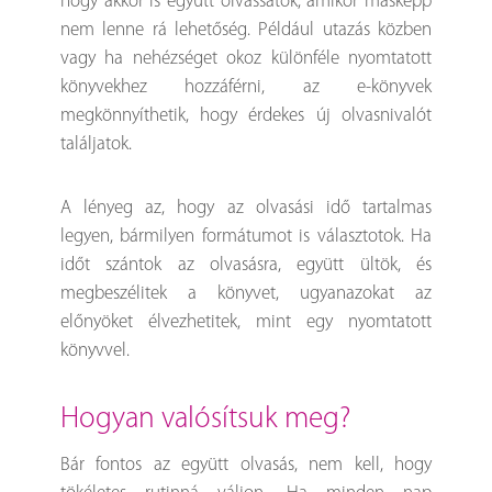
hogy akkor is együtt olvassatok, amikor másképp
nem lenne rá lehetőség. Például utazás közben
vagy ha nehézséget okoz különféle nyomtatott
könyvekhez hozzáférni, az e-könyvek
megkönnyíthetik, hogy érdekes új olvasnivalót
találjatok.
A lényeg az, hogy az olvasási idő tartalmas
legyen, bármilyen formátumot is választotok. Ha
időt szántok az olvasásra, együtt ültök, és
megbeszélitek a könyvet, ugyanazokat az
előnyöket élvezhetitek, mint egy nyomtatott
könyvvel.
hogyan valósítsuk meg?
Bár fontos az együtt olvasás, nem kell, hogy