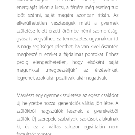
energiáját leköti a kicsi, a férjére még esetleg tud
időt szánni, saját magára azonban ritkán. Az
elkerülhetetlen veszteségek miatt a gyermek
születése felett érzett örömbe némi szomorúság,
gyász is vegyülhet. Ez természetes, ugyanakkor itt
is nagy segítséget jelenthet, ha van kivel őszintén
megbeszélni ezeket a fájdalmas pontokat. Ehhez
pedig elengedhetetlen, hogy elsőként saját
magunkkal „megbeszéljük” az érzéseinket,
legyenek azok akár pozitívak, akár negatívak.
Másrészt egy gyermek születése az egész családot
új helyzetbe hozza: generációs váltás jön létre. A
szülőkből nagyszülők lesznek, a gyerekekből
szülők. Új szerepek, szabályok, szokások alakulnak
ki, és ez a váltás sokszor egyáltalán nem
feszültségmentes.