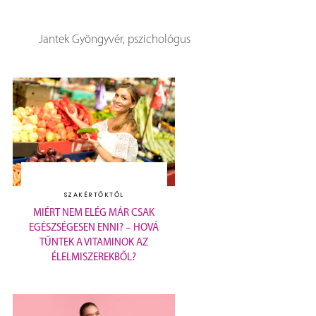
Jantek Gyöngyvér, pszichológus
SZAKÉRTŐKTŐL
MIÉRT NEM ELÉG MÁR CSAK
EGÉSZSÉGESEN ENNI? – HOVÁ
TŰNTEK A VITAMINOK AZ
ÉLELMISZEREKBŐL?