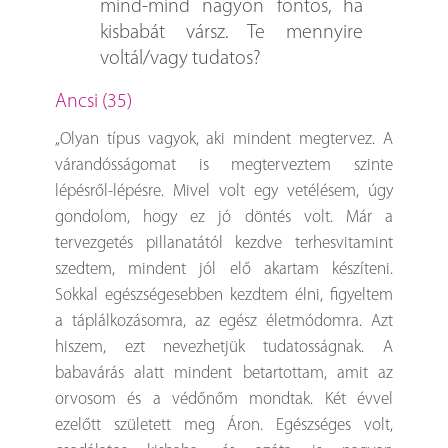
mind-mind nagyon fontos, ha
kisbabát vársz. Te mennyire
voltál/vagy tudatos?
Ancsi (35)
„Olyan típus vagyok, aki mindent megtervez. A
várandósságomat is megterveztem szinte
lépésről-lépésre. Mivel volt egy vetélésem, úgy
gondolom, hogy ez jó döntés volt. Már a
tervezgetés pillanatától kezdve terhesvitamint
szedtem, mindent jól elő akartam készíteni.
Sokkal egészségesebben kezdtem élni, figyeltem
a táplálkozásomra, az egész életmódomra. Azt
hiszem, ezt nevezhetjük tudatosságnak. A
babavárás alatt mindent betartottam, amit az
orvosom és a védőnőm mondtak. Két évvel
ezelőtt született meg Áron. Egészséges volt,