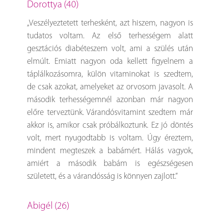
Dorottya (40)
„Veszélyeztetett terhesként, azt hiszem, nagyon is
tudatos voltam. Az első terhességem alatt
gesztációs diabéteszem volt, ami a szülés után
elmúlt. Emiatt nagyon oda kellett figyelnem a
táplálkozásomra, külön vitaminokat is szedtem,
de csak azokat, amelyeket az orvosom javasolt. A
második terhességemnél azonban már nagyon
előre terveztünk. Várandósvitamint szedtem már
akkor is, amikor csak próbálkoztunk. Ez jó döntés
volt, mert nyugodtabb is voltam. Úgy éreztem,
mindent megteszek a babámért. Hálás vagyok,
amiért a második babám is egészségesen
született, és a várandósság is könnyen zajlott.”
Abigél (26)