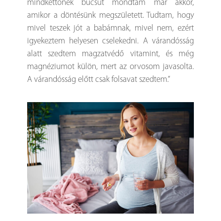
mindkettőnek búcsút mondtam már akkor,
amikor a döntésünk megszületett. Tudtam, hogy
mivel teszek jót a babámnak, mivel nem, ezért
igyekeztem helyesen cselekedni. A várandósság
alatt szedtem magzatvédő vitamint, és még
magnéziumot külön, mert az orvosom javasolta.
A várandósság előtt csak folsavat szedtem.”