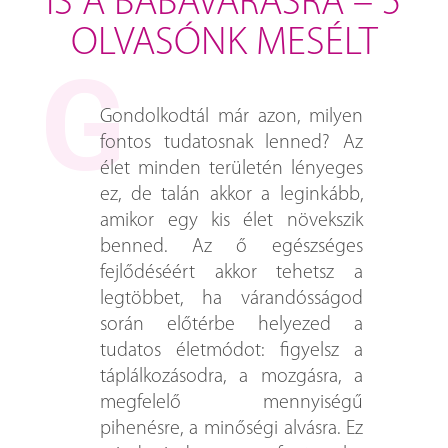
IS A BABAVÁRÁSRA – 5
OLVASÓNK MESÉLT
Gondolkodtál már azon, milyen
fontos tudatosnak lenned? Az
élet minden területén lényeges
ez, de talán akkor a leginkább,
amikor egy kis élet növekszik
benned. Az ő egészséges
fejlődéséért akkor tehetsz a
legtöbbet, ha várandósságod
során előtérbe helyezed a
tudatos életmódot: figyelsz a
táplálkozásodra, a mozgásra, a
megfelelő mennyiségű
pihenésre, a minőségi alvásra. Ez