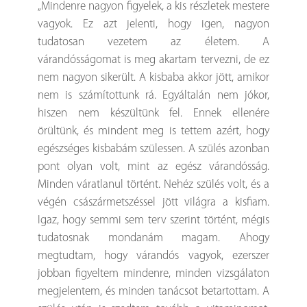
„Mindenre nagyon figyelek, a kis részletek mestere
vagyok. Ez azt jelenti, hogy igen, nagyon
tudatosan vezetem az életem. A
várandósságomat is meg akartam tervezni, de ez
nem nagyon sikerült. A kisbaba akkor jött, amikor
nem is számítottunk rá. Egyáltalán nem jókor,
hiszen nem készültünk fel. Ennek ellenére
örültünk, és mindent meg is tettem azért, hogy
egészséges kisbabám szülessen. A szülés azonban
pont olyan volt, mint az egész várandósság.
Minden váratlanul történt. Nehéz szülés volt, és a
végén császármetszéssel jött világra a kisfiam.
Igaz, hogy semmi sem terv szerint történt, mégis
tudatosnak mondanám magam. Ahogy
megtudtam, hogy várandós vagyok, ezerszer
jobban figyeltem mindenre, minden vizsgálaton
megjelentem, és minden tanácsot betartottam. A