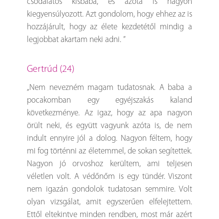
csodálatos kisbaba, és azóta is nagyon
kiegyensúlyozott. Azt gondolom, hogy ehhez az is
hozzájárult, hogy az élete kezdetétől mindig a
legjobbat akartam neki adni. ”
Gertrúd (24)
„Nem nevezném magam tudatosnak. A baba a
pocakomban egy egyéjszakás kaland
következménye. Az igaz, hogy az apa nagyon
örült neki, és együtt vagyunk azóta is, de nem
indult ennyire jól a dolog. Nagyon féltem, hogy
mi fog történni az életemmel, de sokan segítettek.
Nagyon jó orvoshoz kerültem, ami teljesen
véletlen volt. A védőnőm is egy tündér. Viszont
nem igazán gondolok tudatosan semmire. Volt
olyan vizsgálat, amit egyszerűen elfelejtettem.
Ettől eltekintve minden rendben, most már azért