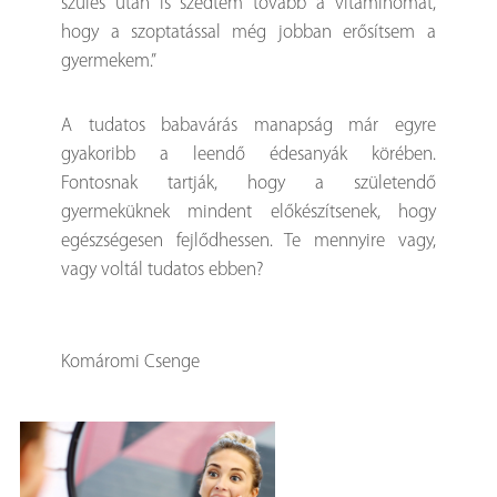
szülés után is szedtem tovább a vitaminomat,
hogy a szoptatással még jobban erősítsem a
gyermekem.”
A tudatos babavárás manapság már egyre
gyakoribb a leendő édesanyák körében.
Fontosnak tartják, hogy a születendő
gyermeküknek mindent előkészítsenek, hogy
egészségesen fejlődhessen. Te mennyire vagy,
vagy voltál tudatos ebben?
Komáromi Csenge