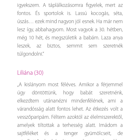
igyekszem. A táplálkozásomra figyelek, mert az
fontos. És sportolok is. Lassú kocogás, séta,
úszás… ezek mind nagyon jól esnek. Ha már nem
lesz így, abbahagyom. Most vagyok a 30. hétben,
még 10 hét, és megszületik a babám. Laza anya
leszek, az biztos, semmit sem szeretnék
túlgondolni.”
Liliána (30)
„A kislányom most féléves. Amikor a férjemmel
úgy döntöttünk, hogy babát szeretnénk,
elkezdtem utánanézni mindenfélének, ami a
várandósság alatt fontos lehet. Az étkezés volt a
vesszőparipám. Féltem azoktól az élelmiszerektől,
amelyek tiltottak a terhesség alatt. Imádom a
sajtféléket és a tenger gyümölcseit, de