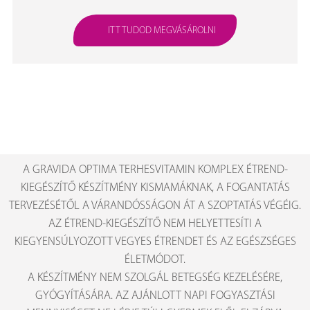
ITT TUDOD MEGVÁSÁROLNI
A GRAVIDA OPTIMA TERHESVITAMIN KOMPLEX ÉTREND-
KIEGÉSZÍTŐ KÉSZÍTMÉNY KISMAMÁKNAK, A FOGANTATÁS
TERVEZÉSÉTŐL A VÁRANDÓSSÁGON ÁT A SZOPTATÁS VÉGÉIG.
AZ ÉTREND-KIEGÉSZÍTŐ NEM HELYETTESÍTI A
KIEGYENSÚLYOZOTT VEGYES ÉTRENDET ÉS AZ EGÉSZSÉGES
ÉLETMÓDOT.
A KÉSZÍTMÉNY NEM SZOLGÁL BETEGSÉG KEZELÉSÉRE,
GYÓGYÍTÁSÁRA. AZ AJÁNLOTT NAPI FOGYASZTÁSI