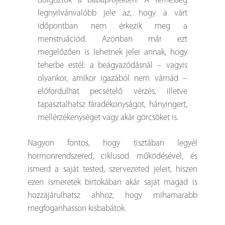
dolgoztok a babaprojekten! A terhesség
legnyilvánvalóbb jele az, hogy a várt
időpontban nem érkezik meg a
menstruációd. Azonban már ezt
megelőzően is lehetnek jelei annak, hogy
teherbe estél: a beágyazódásnál – vagyis
olyankor, amikor igazából nem várnád –
előfordulhat pecsételő vérzés, illetve
tapasztalhatsz fáradékonyságot, hányingert,
mellérzékenységet vagy akár görcsöket is.
Nagyon fontos, hogy tisztában legyél
hormonrendszered, ciklusod működésével, és
ismerd a saját tested, szervezeted jeleit, hiszen
ezen ismeretek birtokában akár saját magad is
hozzájárulhatsz ahhoz, hogy mihamarabb
megfoganhasson kisbabátok.