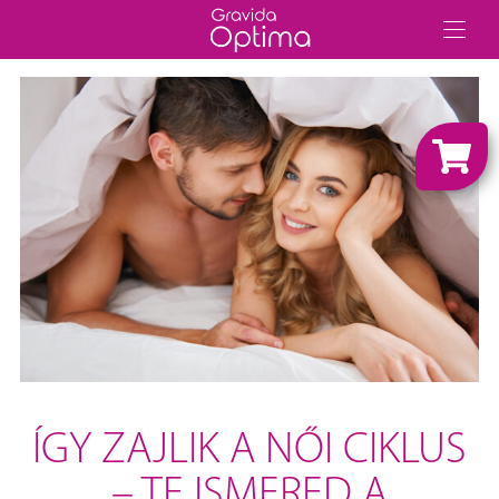
ÍGY ZAJLIK A NŐI CIKLUS
– TE ISMERED A