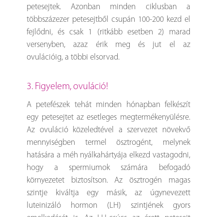
petesejtek. Azonban minden ciklusban a
többszázezer petesejtből csupán 100-200 kezd el
fejlődni, és csak 1 (ritkább esetben 2) marad
versenyben, azaz érik meg és jut el az
ovulációig, a többi elsorvad.
3. Figyelem, ovuláció!
A petefészek tehát minden hónapban felkészít
egy petesejtet az esetleges megtermékenyülésre.
Az ovuláció közeledtével a szervezet növekvő
mennyiségben termel ösztrogént, melynek
hatására a méh nyálkahártyája elkezd vastagodni,
hogy a spermiumok számára befogadó
környezetet biztosítson. Az ösztrogén magas
szintje kiváltja egy másik, az úgynevezett
luteinizáló hormon (LH) szintjének gyors