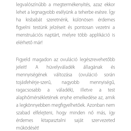
legvalószínűbb a megtermékenyítés, azaz ekkor
lehet a legnagyobb esélyünk a teherbe esésre. Így
ha kisbabát szeretnénk, különösen érdemes
figyelni testünk jelzéseit és pontosan vezetni a
menstruációs naptárt, melyre több applikáció is
elérhető már!
Figyeld magadon az ovuláció legészrevehetőbb
jeleit! A hüvelyváladék állagának és
mennyiségének változása (ovuláció során
tojásfehérje-szerű, nagyobb mennyiségű,
ragacsosabb a váladék), illetve a test
alaphőmérsékletének enyhe emelkedése az, amik
a legkönnyebben megfigyelhetőek. Azonban nem
szabad elfelejteni, hogy minden nő más, így
érdemes kitapasztalni saját szervezeted
működését!