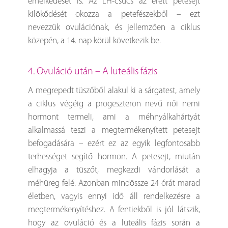
emelkedését is. Az LH-csúcs az érett petesejt
kilökődését okozza a petefészekből – ezt
nevezzük ovulációnak, és jellemzően a ciklus
közepén, a 14. nap körül következik be.
4. Ovuláció után – A luteális fázis
A megrepedt tüszőből alakul ki a sárgatest, amely
a ciklus végéig a progeszteron nevű női nemi
hormont termeli, ami a méhnyálkahártyát
alkalmassá teszi a megtermékenyített petesejt
befogadására – ezért ez az egyik legfontosabb
terhességet segítő hormon. A petesejt, miután
elhagyja a tüszőt, megkezdi vándorlását a
méhüreg felé. Azonban mindössze 24 órát marad
életben, vagyis ennyi idő áll rendelkezésre a
megtermékenyítéshez. A fentiekből is jól látszik,
hogy az ovuláció és a luteális fázis során a