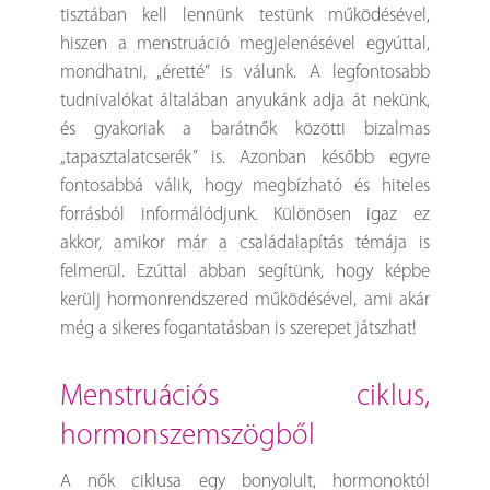
tisztában kell lennünk testünk működésével,
hiszen a menstruáció megjelenésével egyúttal,
mondhatni, „éretté” is válunk. A legfontosabb
tudnivalókat általában anyukánk adja át nekünk,
és gyakoriak a barátnők közötti bizalmas
„tapasztalatcserék” is. Azonban később egyre
fontosabbá válik, hogy megbízható és hiteles
forrásból informálódjunk. Különösen igaz ez
akkor, amikor már a családalapítás témája is
felmerül. Ezúttal abban segítünk, hogy képbe
kerülj hormonrendszered működésével, ami akár
még a sikeres fogantatásban is szerepet játszhat!
menstruációs ciklus,
hormonszemszögből
A nők ciklusa egy bonyolult, hormonoktól