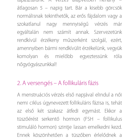
tapasztalunk. A vérzés alapvetően néhány –
átlagosan 5 – napig tart. Bár a kisebb görcsök
normálisnak tekinthetők, az erős fájdalom vagy a
szokatlanul nagy mennyiségű vérzés már
egyáltalán nem számít annak. Szervezetünk
rendkívül érzékeny műszerként szolgál, ezért,
amennyiben bármi rendkívülit érzékelünk, vegyük
komolyan és mielőbb egyeztessünk róla
nőgyógyászunkkal!
2. A versengés – A follikuláris fázis
A menstruációs vérzés első napjával elindul a női
nemi ciklus úgynevezett follikuláris fázisa is, tehát
az első két szakasz átfedi egymást. Ekkor a
tüszőérést serkentő hormon (FSH – follikulus
stimuláló hormon) szintje lassan emelkedni kezd.
Ennek köszönhetően a tüszőben érlelődnek a