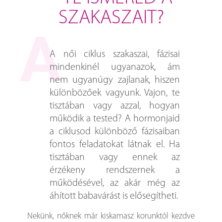
SZAKASZAIT?
A női ciklus szakaszai, fázisai
mindenkinél ugyanazok, ám
nem ugyanúgy zajlanak, hiszen
különbözőek vagyunk. Vajon, te
tisztában vagy azzal, hogyan
működik a tested? A hormonjaid
a ciklusod különböző fázisaiban
fontos feladatokat látnak el. Ha
tisztában vagy ennek az
érzékeny rendszernek a
működésével, az akár még az
áhított babavárást is elősegítheti.
Nekünk, nőknek már kiskamasz korunktól kezdve