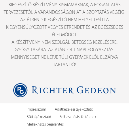
KIEGÉSZÍTŐ KÉSZÍTMÉNY KISMAMÁKNAK, A FOGANTATÁS
TERVEZÉSÉTŐL A VÁRANDÓSSÁGON ÁT A SZOPTATÁS VÉGÉIG.
AZ ÉTREND-KIEGÉSZÍTŐ NEM HELYETTESÍTI A
KIEGYENSÚLYOZOTT VEGYES ÉTRENDET ÉS AZ EGÉSZSÉGES
ÉLETMÓDOT.
A KÉSZÍTMÉNY NEM SZOLGÁL BETEGSÉG KEZELÉSÉRE,
GYÓGYÍTÁSÁRA. AZ AJÁNLOTT NAPI FOGYASZTÁSI
MENNYISÉGET NE LÉPJE TÚL! GYERMEK ELŐL ELZÁRVA
TARTANDÓ!
Impresszum
Adatkezelési tájékoztató
Süti tájékoztató
Felhasználási feltételek
Mellékhatás bejelentés