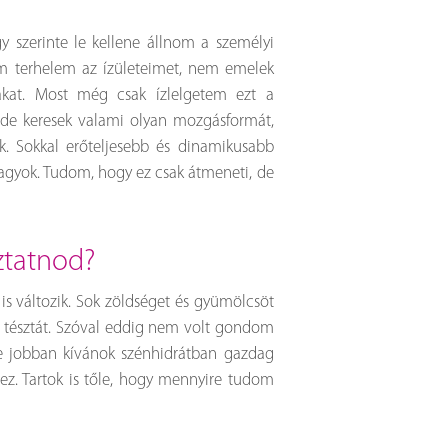
 szerinte le kellene állnom a személyi
em terhelem az ízületeimet, nem emelek
étákat. Most még csak ízlelgetem ezt a
 de keresek valami olyan mozgásformát,
k. Sokkal erőteljesebb és dinamikusabb
agyok. Tudom, hogy ez csak átmeneti, de
oztatnod?
is változik. Sok zöldséget és gyümölcsöt
, tésztát. Szóval eddig nem volt gondom
re jobban kívánok szénhidrátban gazdag
ez. Tartok is tőle, hogy mennyire tudom