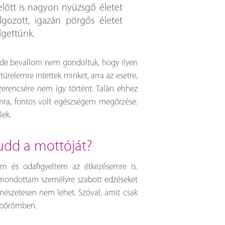
előtt is nagyon nyüzsgő életet
lgozott, igazán pörgős életet
élgettünk.
 de bevallom nem gondoltuk, hogy ilyen
ürelemre intettek minket, arra az esetre,
erencsére nem így történt. Talán ehhez
ra, fontos volt egészségem megőrzése.
lek.
 tudd a mottóját?
em és odafigyeltem az étkezésemre is.
imondottam személyre szabott edzéseket
rmészetesen nem lehet. Szóval, amit csak
 bőrömben.