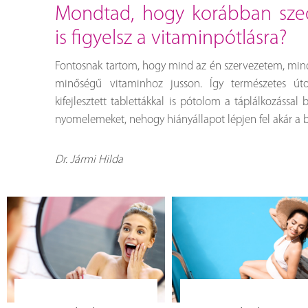
mondtad, hogy korábban szedtél vitaminokat, most
is figyelsz a vitaminpótlásra?
Fontosnak tartom, hogy mind az én szervezetem, mi
minőségű vitaminhoz jusson. Így természetes út
kifejlesztett tablettákkal is pótolom a táplálkozással
nyomelemeket, nehogy hiányállapot lépjen fel akár a 
Dr. Jármi Hilda