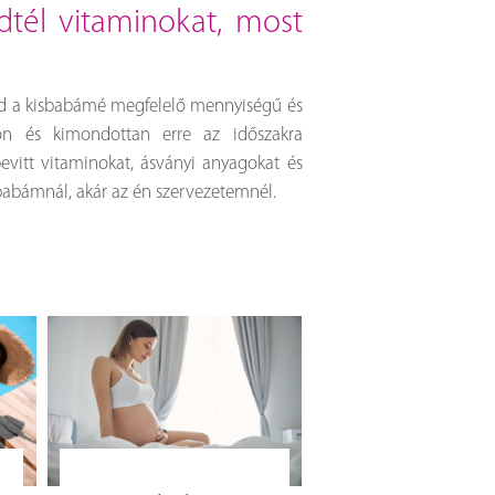
nd a kisbabámé megfelelő mennyiségű és
on és kimondottan erre az időszakra
 bevitt vitaminokat, ásványi anyagokat és
babámnál, akár az én szervezetemnél.