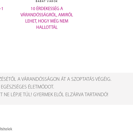
BABÁT VÁROK
+1
10 ÉRDEKESSÉG A
VÁRANDÓSSÁGRÓL, AMIRŐL
LEHET, HOGY MÉG NEM
HALLOTTÁL
ZÉSÉTŐL A VÁRANDÓSSÁGON ÁT A SZOPTATÁS VÉGÉIG.
Z EGÉSZSÉGES ÉLETMÓDOT.
 NE LÉPJE TÚL! GYERMEK ELŐL ELZÁRVA TARTANDÓ!
ltételek