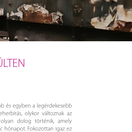
ÜLTEN
bb és egyben a legérdekesebb
teherbírás, olykor változnak az
olyan dolog történik, amely
nc hónapot. Fokozottan igaz ez