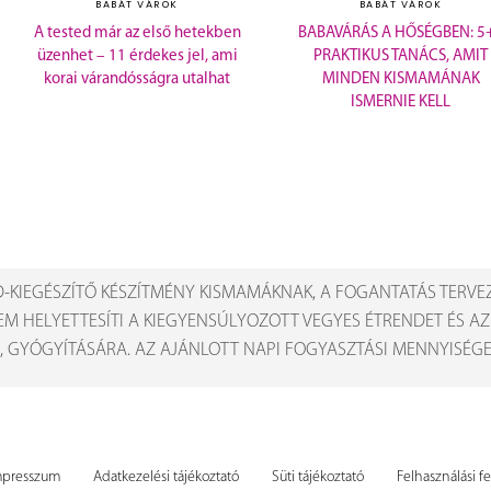
BABÁT VÁROK
BABÁT VÁROK
A tested már az első hetekben
BABAVÁRÁS A HŐSÉGBEN: 5
üzenhet – 11 érdekes jel, ami
PRAKTIKUS TANÁCS, AMIT
korai várandósságra utalhat
MINDEN KISMAMÁNAK
ISMERNIE KELL
-KIEGÉSZÍTŐ KÉSZÍTMÉNY KISMAMÁKNAK, A FOGANTATÁS TERVE
EM HELYETTESÍTI A KIEGYENSÚLYOZOTT VEGYES ÉTRENDET ÉS A
, GYÓGYÍTÁSÁRA. AZ AJÁNLOTT NAPI FOGYASZTÁSI MENNYISÉGET
mpresszum
Adatkezelési tájékoztató
Süti tájékoztató
Felhasználási fe