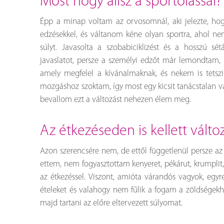
most hogy állsz a sportolással?
Épp a minap voltam az orvosomnál, aki jelezte, hogy
edzésekkel, és váltanom kéne olyan sportra, ahol n
súlyt. Javasolta a szobabiciklizést és a hosszú s
javaslatot, persze a személyi edzőt már lemondtam,
amely megfelel a kívánalmaknak, és nekem is tetszi
mozgáshoz szoktam, így most egy kicsit tanácstalan v
bevallom ezt a változást nehezen élem meg.
az étkezéseden is kellett vált
Azon szerencsére nem, de ettől függetlenül persze az 
ettem, nem fogyasztottam kenyeret, pékárut, krumplit
az étkezéssel. Viszont, amióta várandós vagyok, egy
ételeket és valahogy nem fűlik a fogam a zöldségekh
majd tartani az előre eltervezett súlyomat.