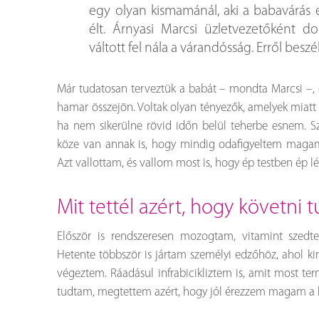
egy olyan kismamánál, aki a babavárás 
élt. Árnyasi Marcsi üzletvezetőként do
váltott fel nála a várandósság. Erről besz
Már tudatosan terveztük a babát – mondta Marcsi –,
hamar összejön. Voltak olyan tényezők, amelyek miatt t
ha nem sikerülne rövid időn belül teherbe esnem. Sz
köze van annak is, hogy mindig odafigyeltem magam
Azt vallottam, és vallom most is, hogy ép testben ép lé
mit tettél azért, hogy követni
Először is rendszeresen mozogtam, vitamint szedt
Hetente többször is jártam személyi edzőhöz, ahol k
végeztem. Ráadásul infrabicikliztem is, amit most te
tudtam, megtettem azért, hogy jól érezzem magam a