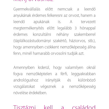
Gyermekvállalás előtt nemcsak a leendő
anyukának érdemes felkeresni az orvost, hanem a
leendő apukának is. A tervezett
megtermékenyítés előtt legalább 3 hónappal
érdemes konzultálni néhány szakemberrel
(táplálkozástudományi szakértő, háziorvos, stb.),
hogy amennyiben csökkent nemzőképesség állna
fenn, minél hamarabb orvosolni tudják azt.
Amennyiben kiderül, hogy valamilyen oknál
fogva nemzőképtelen a férfi, leggyakrabban
andrológushoz irányítják és különböző
vizsgálatokat végeznek a nemzőképesség
növelése érdekében.
tisztázni kell a családod