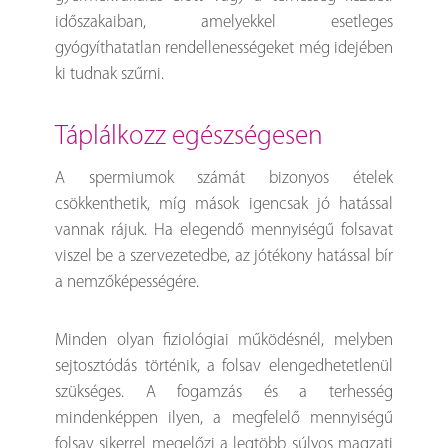
időszakaiban, amelyekkel esetleges
gyógyíthatatlan rendellenességeket még idejében
ki tudnak szűrni.
táplálkozz egészségesen
A spermiumok számát bizonyos ételek
csökkenthetik, míg mások igencsak jó hatással
vannak rájuk. Ha elegendő mennyiségű folsavat
viszel be a szervezetedbe, az jótékony hatással bír
a nemzőképességére.
Minden olyan fiziológiai működésnél, melyben
sejtosztódás történik, a folsav elengedhetetlenül
szükséges. A fogamzás és a terhesség
mindenképpen ilyen, a megfelelő mennyiségű
folsav sikerrel megelőzi a legtöbb súlyos magzati