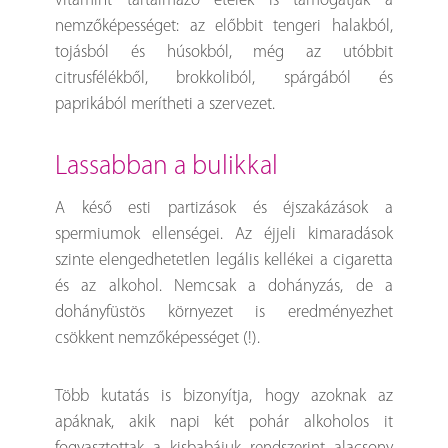
vitamint tartalmazó ételek is támogatják a
nemzőképességet: az előbbit tengeri halakból,
tojásból és húsokból, még az utóbbit
citrusfélékből, brokkoliból, spárgából és
paprikából merítheti a szervezet.
lassabban a bulikkal
A késő esti partizások és éjszakázások a
spermiumok ellenségei. Az éjjeli kimaradások
szinte elengedhetetlen legális kellékei a cigaretta
és az alkohol. Nemcsak a dohányzás, de a
dohányfüstös környezet is eredményezhet
csökkent nemzőképességet (!).
Több kutatás is bizonyítja, hogy azoknak az
apáknak, akik napi két pohár alkoholos it