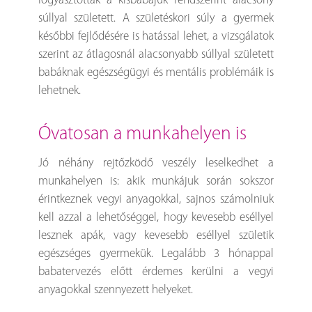
fogyasztottak a kisbabájuk rendszerint alacsony
súllyal született. A születéskori súly a gyermek
későbbi fejlődésére is hatással lehet, a vizsgálatok
szerint az átlagosnál alacsonyabb súllyal született
babáknak egészségügyi és mentális problémáik is
lehetnek.
óvatosan a munkahelyen is
Jó néhány rejtőzködő veszély leselkedhet a
munkahelyen is: akik munkájuk során sokszor
érintkeznek vegyi anyagokkal, sajnos számolniuk
kell azzal a lehetőséggel, hogy kevesebb eséllyel
lesznek apák, vagy kevesebb eséllyel születik
egészséges gyermekük. Legalább 3 hónappal
babatervezés előtt érdemes kerülni a vegyi
anyagokkal szennyezett helyeket.