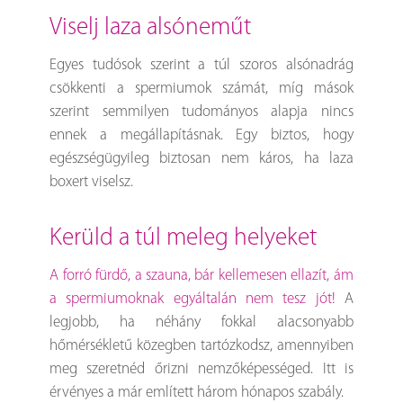
viselj laza alsóneműt
Egyes tudósok szerint a túl szoros alsónadrág
csökkenti a spermiumok számát, míg mások
szerint semmilyen tudományos alapja nincs
ennek a megállapításnak. Egy biztos, hogy
egészségügyileg biztosan nem káros, ha laza
boxert viselsz.
kerüld a túl meleg helyeket
A forró fürdő, a szauna, bár kellemesen ellazít, ám
a spermiumoknak egyáltalán nem tesz jót!
A
legjobb, ha néhány fokkal alacsonyabb
hőmérsékletű közegben tartózkodsz, amennyiben
meg szeretnéd őrizni nemzőképességed. Itt is
érvényes a már említett három hónapos szabály.