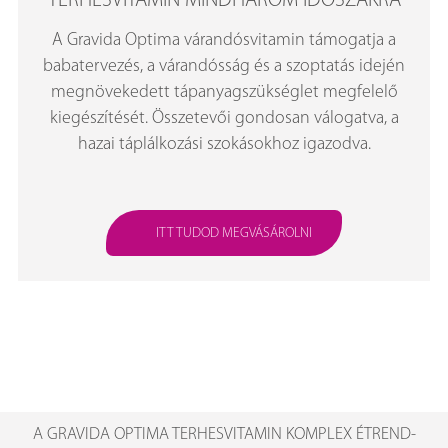
TERHESVITAMIN MINDHÁROM IDŐSZAKRA
A Gravida Optima várandósvitamin támogatja a
babatervezés, a várandósság és a szoptatás idején
megnövekedett tápanyagszükséglet megfelelő
kiegészítését. Összetevői gondosan válogatva, a
hazai táplálkozási szokásokhoz igazodva.
ITT TUDOD MEGVÁSÁROLNI
A GRAVIDA OPTIMA TERHESVITAMIN KOMPLEX ÉTREND-