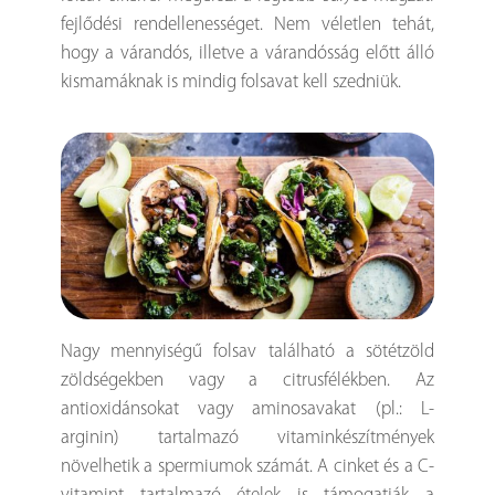
fejlődési rendellenességet. Nem véletlen tehát,
hogy a várandós, illetve a várandósság előtt álló
kismamáknak is mindig folsavat kell szedniük.
Nagy mennyiségű folsav található a sötétzöld
zöldségekben vagy a citrusfélékben. Az
antioxidánsokat vagy aminosavakat (pl.: L-
arginin) tartalmazó vitaminkészítmények
növelhetik a spermiumok számát. A cinket és a C-