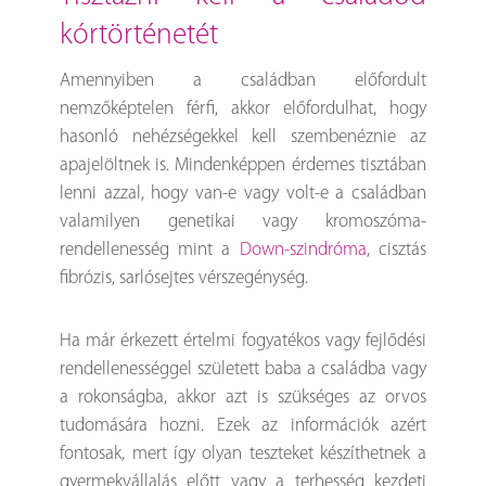
kórtörténetét
Amennyiben a családban előfordult
nemzőképtelen férfi, akkor előfordulhat, hogy
hasonló nehézségekkel kell szembenéznie az
apajelöltnek is. Mindenképpen érdemes tisztában
lenni azzal, hogy van-e vagy volt-e a családban
valamilyen genetikai vagy kromoszóma-
rendellenesség mint a
Down-szindróma
, cisztás
fibrózis, sarlósejtes vérszegénység.
Ha már érkezett értelmi fogyatékos vagy fejlődési
rendellenességgel született baba a családba vagy
a rokonságba, akkor azt is szükséges az orvos
tudomására hozni. Ezek az információk azért
fontosak, mert így olyan teszteket készíthetnek a
gyermekvállalás előtt vagy a terhesség kezdeti