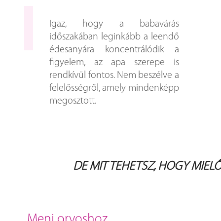
Igaz, hogy a babavárás
időszakában leginkább a leendő
édesanyára koncentrálódik a
figyelem, az apa szerepe is
rendkívül fontos. Nem beszélve a
felelősségről, amely mindenképp
megosztott.
DE MIT TEHETSZ, HOGY MIEL
menj orvoshoz