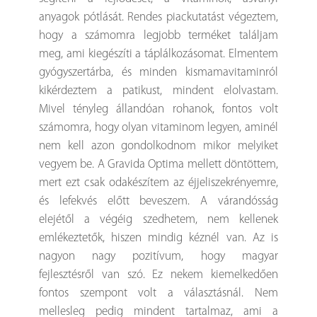
anyagok pótlását. Rendes piackutatást végeztem,
hogy a számomra legjobb terméket találjam
meg, ami kiegészíti a táplálkozásomat. Elmentem
gyógyszertárba, és minden kismamavitaminról
kikérdeztem a patikust, mindent elolvastam.
Mivel tényleg állandóan rohanok, fontos volt
számomra, hogy olyan vitaminom legyen, aminél
nem kell azon gondolkodnom mikor melyiket
vegyem be. A Gravida Optima mellett döntöttem,
mert ezt csak odakészítem az éjjeliszekrényemre,
és lefekvés előtt beveszem. A várandósság
elejétől a végéig szedhetem, nem kellenek
emlékeztetők, hiszen mindig kéznél van. Az is
nagyon nagy pozitívum, hogy magyar
fejlesztésről van szó. Ez nekem kiemelkedően
fontos szempont volt a választásnál. Nem
mellesleg pedig mindent tartalmaz, ami a