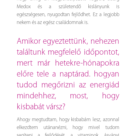
Medox és a születendő kislányunk is
egészségesen, nyugodtan fejlődhet. Ez a legjobb
nekem és az egész családomnak is.
amikor egyeztettünk, nehezen
találtunk megfelelő időpontot,
mert már hetekre-hónapokra
előre tele a naptárad. hogyan
tudod megőrizni az energiád
mindehhez, most, hogy
kisbabát vársz?
Ahogy megtudtam, hogy kisbabám lesz, azonnal
elkezdtem utánanézni, hogy mivel tudom
segíteni a fejlődését, a vitaminok, ásványi