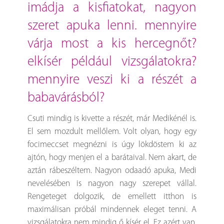
imádja a kisfiatokat, nagyon
szeret apuka lenni. mennyire
várja most a kis hercegnőt?
elkísér például vizsgálatokra?
mennyire veszi ki a részét a
babavárásból?
Csuti mindig is kivette a részét, már Medikénél is.
El sem mozdult mellőlem. Volt olyan, hogy egy
focimeccset megnézni is úgy lökdöstem ki az
ajtón, hogy menjen el a barátaival. Nem akart, de
aztán rábeszéltem. Nagyon odaadó apuka, Medi
nevelésében is nagyon nagy szerepet vállal.
Rengeteget dolgozik, de emellett itthon is
maximálisan próbál mindennek eleget tenni. A
vizsgálatokra nem mindig ő kísér el. Ez azért van,