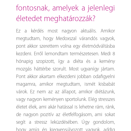
fontosnak, amelyek a jelenlegi
életedet meghatározzák?
Ez a kérdés most nagyon aktuális. Amikor
megtudtam, hogy Medoxszal várandós vagyok,
pont akkor szerettem volna egy életmódváltásba
kezdeni. Erről lemondtam természetesen. Medi 8
hónapig szopizott, így a diéta és a kemény
mozgás háttérbe szorult. Most ugyanígy jártam.
Pont akkor akartam elkezdeni jobban odafigyelni
magamra, amikor megtudtam, ismét kisbabát
várok. Ez nem az az állapot, amikor diétázunk,
vagy nagyon keményen sportolunk. Elég stresszes
életet élek, ami akár hatással is lehetne rám, ránk,
de nagyon pozitív az életfelfogásom, ami sokat
segít a stressz leküzdésében. Úgy gondolom,
hogy amíg én kiegyensúlyozott vagyok, addig