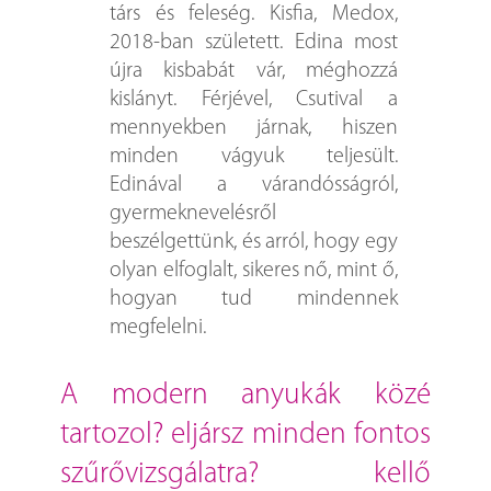
társ és feleség. Kisfia, Medox,
2018-ban született. Edina most
újra kisbabát vár, méghozzá
kislányt. Férjével, Csutival a
mennyekben járnak, hiszen
minden vágyuk teljesült.
Edinával a várandósságról,
gyermeknevelésről
beszélgettünk, és arról, hogy egy
olyan elfoglalt, sikeres nő, mint ő,
hogyan tud mindennek
megfelelni.
a modern anyukák közé
tartozol? eljársz minden fontos
szűrővizsgálatra? kellő