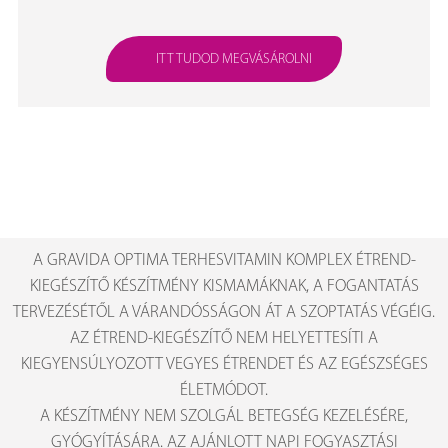
ITT TUDOD MEGVÁSÁROLNI
A GRAVIDA OPTIMA TERHESVITAMIN KOMPLEX ÉTREND-
KIEGÉSZÍTŐ KÉSZÍTMÉNY KISMAMÁKNAK, A FOGANTATÁS
TERVEZÉSÉTŐL A VÁRANDÓSSÁGON ÁT A SZOPTATÁS VÉGÉIG.
AZ ÉTREND-KIEGÉSZÍTŐ NEM HELYETTESÍTI A
KIEGYENSÚLYOZOTT VEGYES ÉTRENDET ÉS AZ EGÉSZSÉGES
ÉLETMÓDOT.
A KÉSZÍTMÉNY NEM SZOLGÁL BETEGSÉG KEZELÉSÉRE,
GYÓGYÍTÁSÁRA. AZ AJÁNLOTT NAPI FOGYASZTÁSI