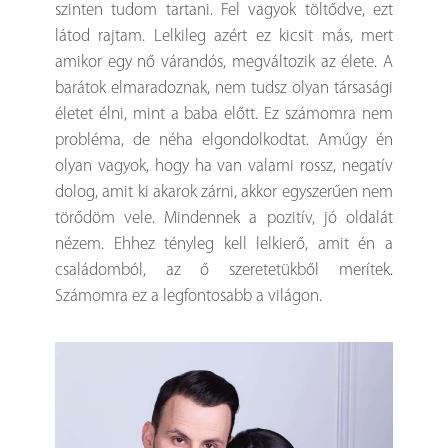
szinten tudom tartani. Fel vagyok töltődve, ezt
látod rajtam. Lelkileg azért ez kicsit más, mert
amikor egy nő várandós, megváltozik az élete. A
barátok elmaradoznak, nem tudsz olyan társasági
életet élni, mint a baba előtt. Ez számomra nem
probléma, de néha elgondolkodtat. Amúgy én
olyan vagyok, hogy ha van valami rossz, negatív
dolog, amit ki akarok zárni, akkor egyszerűen nem
törődöm vele. Mindennek a pozitív, jó oldalát
nézem. Ehhez tényleg kell lelkierő, amit én a
családomból, az ő szeretetükből merítek.
Számomra ez a legfontosabb a világon.