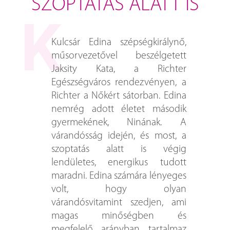
SZOPTATÁS ALATT IS
Kulcsár Edina szépségkirálynő,
műsorvezetővel beszélgetett
Jaksity Kata, a Richter
Egészségváros rendezvényen, a
Richter a Nőkért sátorban. Edina
nemrég adott életet második
gyermekének, Ninának. A
várandósság idején, és most, a
szoptatás alatt is végig
lendületes, energikus tudott
maradni. Edina számára lényeges
volt, hogy olyan
várandósvitamint szedjen, ami
magas minőségben és
megfelelő arányban tartalmaz