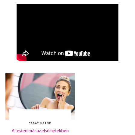
BABÁT VÁROK
A tested már az első hetekben