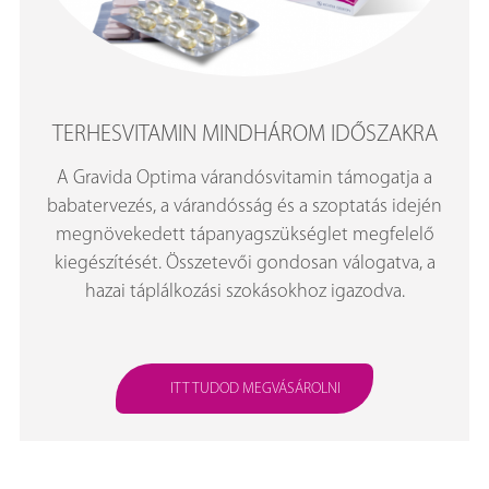
TERHESVITAMIN MINDHÁROM IDŐSZAKRA
A Gravida Optima várandósvitamin támogatja a
babatervezés, a várandósság és a szoptatás idején
megnövekedett tápanyagszükséglet megfelelő
kiegészítését. Összetevői gondosan válogatva, a
hazai táplálkozási szokásokhoz igazodva.
ITT TUDOD MEGVÁSÁROLNI