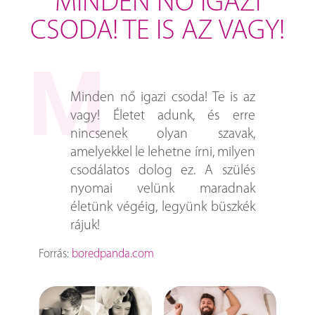
MINDEN NŐ IGAZI
CSODA! TE IS AZ VAGY!
Minden nő igazi csoda! Te is az
vagy! Életet adunk, és erre
nincsenek olyan szavak,
amelyekkel le lehetne írni, milyen
csodálatos dolog ez. A szülés
nyomai velünk maradnak
életünk végéig, legyünk büszkék
rájuk!
Forrás:
boredpanda.com