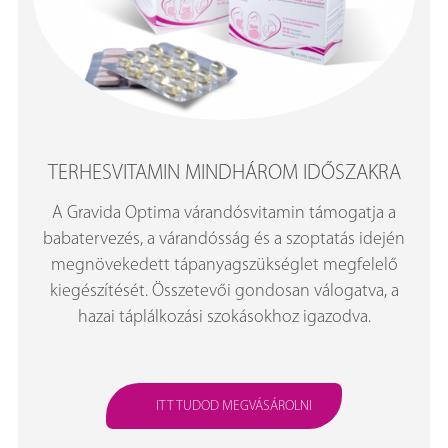
TERHESVITAMIN MINDHÁROM IDŐSZAKRA
A Gravida Optima várandósvitamin támogatja a
babatervezés, a várandósság és a szoptatás idején
megnövekedett tápanyagszükséglet megfelelő
kiegészítését. Összetevői gondosan válogatva, a
hazai táplálkozási szokásokhoz igazodva.
ITT TUDOD MEGVÁSÁROLNI