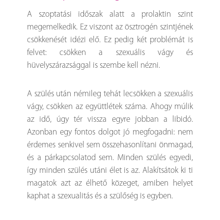
A szoptatási időszak alatt a prolaktin szint
megemelkedik. Ez viszont az ösztrogén szintjének
csökkenését idézi elő. Ez pedig két problémát is
felvet: csökken a szexuális vágy és
hüvelyszárazsággal is szembe kell nézni.
A szülés után némileg tehát lecsökken a szexuális
vágy, csökken az együttlétek száma. Ahogy múlik
az idő, úgy tér vissza egyre jobban a libidó.
Azonban egy fontos dolgot jó megfogadni: nem
érdemes senkivel sem összehasonlítani önmagad,
és a párkapcsolatod sem. Minden szülés egyedi,
így minden szülés utáni élet is az. Alakítsátok ki ti
magatok azt az élhető közeget, amiben helyet
kaphat a szexualitás és a szülőség is egyben.