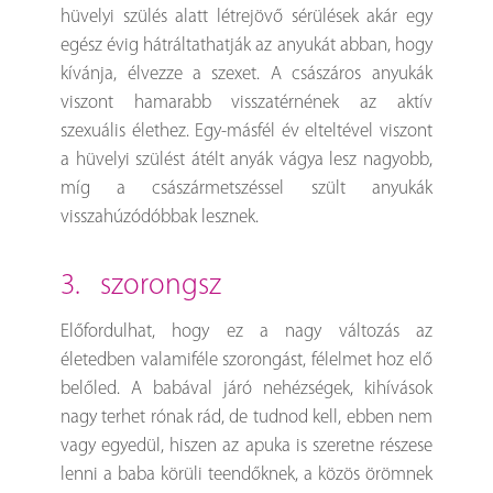
hüvelyi szülés alatt létrejövő sérülések akár egy
egész évig hátráltathatják az anyukát abban, hogy
kívánja, élvezze a szexet. A császáros anyukák
viszont hamarabb visszatérnének az aktív
szexuális élethez. Egy-másfél év elteltével viszont
a hüvelyi szülést átélt anyák vágya lesz nagyobb,
míg a császármetszéssel szült anyukák
visszahúzódóbbak lesznek.
3. szorongsz
Előfordulhat, hogy ez a nagy változás az
életedben valamiféle szorongást, félelmet hoz elő
belőled. A babával járó nehézségek, kihívások
nagy terhet rónak rád, de tudnod kell, ebben nem
vagy egyedül, hiszen az apuka is szeretne részese
lenni a baba körüli teendőknek, a közös örömnek