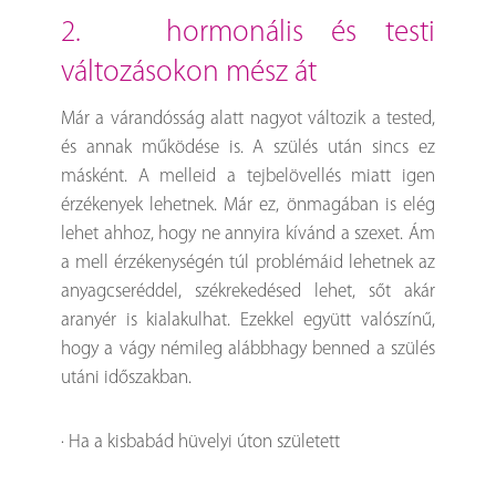
2. hormonális és testi
változásokon mész át
Már a várandósság alatt nagyot változik a tested,
és annak működése is. A szülés után sincs ez
másként. A melleid a tejbelövellés miatt igen
érzékenyek lehetnek. Már ez, önmagában is elég
lehet ahhoz, hogy ne annyira kívánd a szexet. Ám
a mell érzékenységén túl problémáid lehetnek az
anyagcseréddel, székrekedésed lehet, sőt akár
aranyér is kialakulhat. Ezekkel együtt valószínű,
hogy a vágy némileg alábbhagy benned a szülés
utáni időszakban.
· Ha a kisbabád hüvelyi úton született