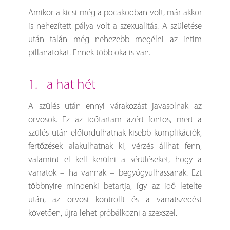
Amikor a kicsi még a pocakodban volt, már akkor
is nehezített pálya volt a szexualitás. A születése
után talán még nehezebb megélni az intim
pillanatokat. Ennek több oka is van.
1. a hat hét
A szülés után ennyi várakozást javasolnak az
orvosok. Ez az időtartam azért fontos, mert a
szülés után előfordulhatnak kisebb komplikációk,
fertőzések alakulhatnak ki, vérzés állhat fenn,
valamint el kell kerülni a sérüléseket, hogy a
varratok – ha vannak – begyógyulhassanak. Ezt
többnyire mindenki betartja, így az idő letelte
után, az orvosi kontrollt és a varratszedést
követően, újra lehet próbálkozni a szexszel.