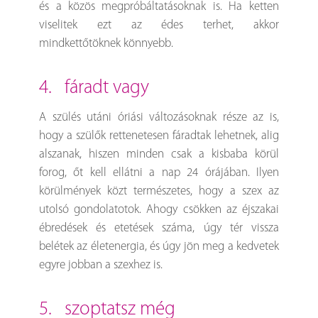
és a közös megpróbáltatásoknak is. Ha ketten
viselitek ezt az édes terhet, akkor
mindkettőtöknek könnyebb.
4. fáradt vagy
A szülés utáni óriási változásoknak része az is,
hogy a szülők rettenetesen fáradtak lehetnek, alig
alszanak, hiszen minden csak a kisbaba körül
forog, őt kell ellátni a nap 24 órájában. Ilyen
körülmények közt természetes, hogy a szex az
utolsó gondolatotok. Ahogy csökken az éjszakai
ébredések és etetések száma, úgy tér vissza
belétek az életenergia, és úgy jön meg a kedvetek
egyre jobban a szexhez is.
5. szoptatsz még