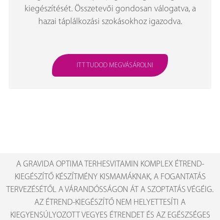
kiegészítését. Összetevői gondosan válogatva, a
hazai táplálkozási szokásokhoz igazodva.
ITT TUDOD MEGVÁSÁROLNI
A GRAVIDA OPTIMA TERHESVITAMIN KOMPLEX ÉTREND-
KIEGÉSZÍTŐ KÉSZÍTMÉNY KISMAMÁKNAK, A FOGANTATÁS
TERVEZÉSÉTŐL A VÁRANDÓSSÁGON ÁT A SZOPTATÁS VÉGÉIG.
AZ ÉTREND-KIEGÉSZÍTŐ NEM HELYETTESÍTI A
KIEGYENSÚLYOZOTT VEGYES ÉTRENDET ÉS AZ EGÉSZSÉGES