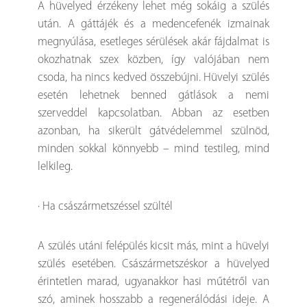
A hüvelyed érzékeny lehet még sokáig a szülés
után. A gáttájék és a medencefenék izmainak
megnyúlása, esetleges sérülések akár fájdalmat is
okozhatnak szex közben, így valójában nem
csoda, ha nincs kedved összebújni. Hüvelyi szülés
esetén lehetnek benned gátlások a nemi
szerveddel kapcsolatban. Abban az esetben
azonban, ha sikerült gátvédelemmel szülnöd,
minden sokkal könnyebb – mind testileg, mind
lelkileg.
· Ha császármetszéssel szültél
A szülés utáni felépülés kicsit más, mint a hüvelyi
szülés esetében. Császármetszéskor a hüvelyed
érintetlen marad, ugyanakkor hasi műtétről van
szó, aminek hosszabb a regenerálódási ideje. A