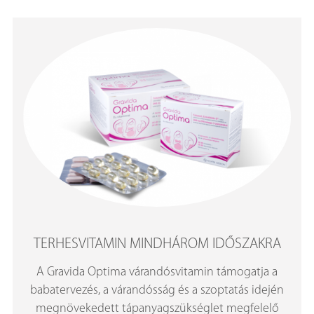
TERHESVITAMIN MINDHÁROM IDŐSZAKRA
A Gravida Optima várandósvitamin támogatja a
babatervezés, a várandósság és a szoptatás idején
megnövekedett tápanyagszükséglet megfelelő